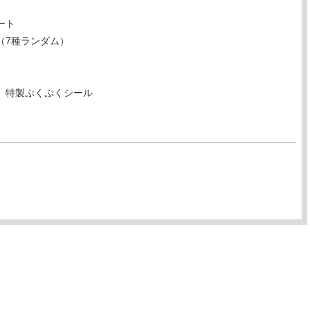
ート
（7種ランダム）
』特製ぷくぷくシール