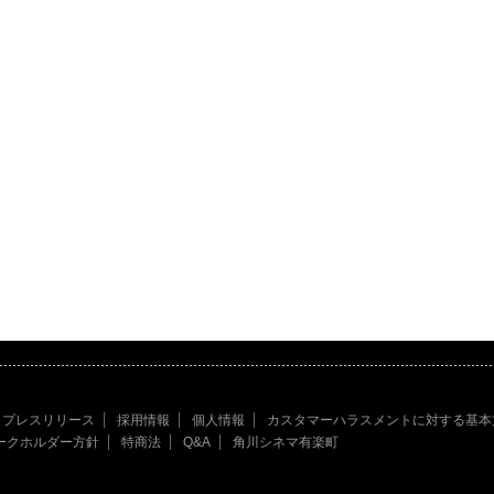
プレスリリース
採用情報
個人情報
カスタマーハラスメントに対する基本
ークホルダー方針
特商法
Q&A
角川シネマ有楽町