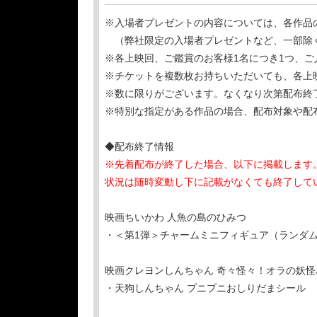
※入場者プレゼントの内容については、各作品
（弊社限定の入場者プレゼントなど、一部除
※各上映回、ご鑑賞のお客様1名につき1つ、
※チケットを複数枚お持ちいただいても、各上
※数に限りがございます。なくなり次第配布終
※特別な指定がある作品の場合、配布対象や配
◆配布終了情報
※先着配布が終了した場合、以下に掲載します
状況は随時変動し下に記載がなくても終了して
映画ちいかわ 人魚の島のひみつ
・＜第1弾＞チャームミニフィギュア（ランダム 
映画クレヨンしんちゃん 奇々怪々！オラの妖
・天狗しんちゃん プニプニおしりだまシール