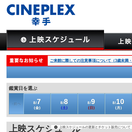
ご来館に際しての注意事項について（3歳未満・深夜
鑑賞日を選ぶ
7
8
9
10
8/
8/
8/
8/
(金)
(土)
(日)
(月)
上映スケジュール
上映スケジュールの更新とチケット販売について