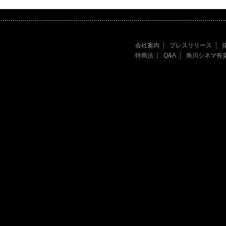
会社案内
プレスリリース
特商法
Q&A
角川シネマ有