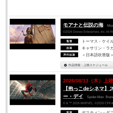
モアナと伝説の海
Mo
©2026 Disney Enterprises, Inc. All 
トーマス・ケイ
キャサリン・ラガ
＜日本語吹替版＞T
作品情報・上映スケジュール
2026/08/13（木）上
【抱っこdeシネマ】
ー・デイ
Spider-Man: Bra
© & ™ 2026 MARVEL. ©2026 CPII &
デスティン・ダ