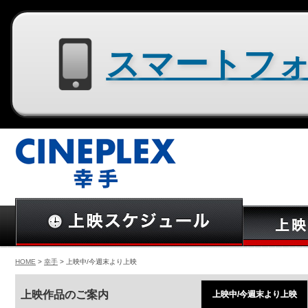
スマートフォン用サイトはコチラ
HOME
>
幸手
> 上映中/今週末より上映
上映作品のご案内
上映中/今週末より上映