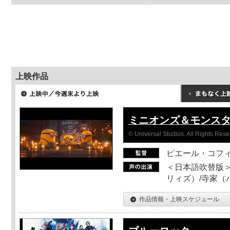
上映作品
ミニオンズ＆モンス
© Universal Studios. All Rights Rese
ピエール・コフ
＜日本語吹替版＞
リィズ）/寺家（バ
作品情報・上映スケジュール