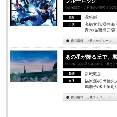
ブルーロック
©金城宗幸・ノ村優介／講談社 ©CK 
瀧悠輔
高橋文哉/櫻井海音
青木柚/西垣匠/富
作品情報・上映スケジュール
あの星が降る丘で、
©2026「あの星が降る丘で、君と
新城毅彦
福原遥/細田佳央太
嶋朋子/水上恒司
作品情報・上映スケジュール