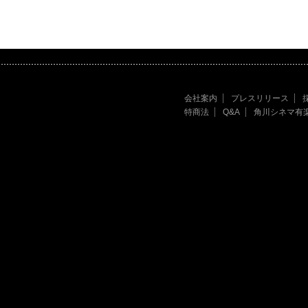
会社案内
プレスリリース
特商法
Q&A
角川シネマ有