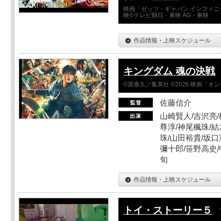
映画「ゼッツ・ギャバン インフィニ
映©テレビ朝日・東映 AG・東映
作品情報・上映スケジュール
キングダム 魂の決戦
©原泰久／集英社 ©2026 映画「
佐藤信介
山崎賢人/吉沢亮/
尊淳/神尾楓珠/結
珠/山田裕貴/坂口
彌十郎/笹野高史/
旬
作品情報・上映スケジュール
トイ・ストーリー５