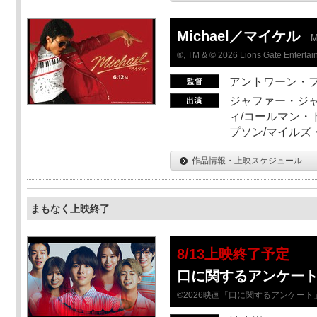
Michael／マイケル
M
®, TM & © 2026 Lions Gate Entertain
アントワーン・
ジャファー・ジ
ィ/コールマン・
プソン/マイルズ
作品情報・上映スケジュール
まもなく上映終了
8/13上映終了予定
口に関するアンケー
©2026映画「口に関するアンケー