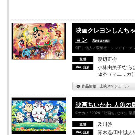
映画クレヨンしんちゃ
ョン
©臼井儀人／双葉社・シンエイ・テレビ
渡辺正樹
小林由美子/なら
阪本（マユリカ）
作品情報・上映スケジュール
映画ちいかわ 人魚の
©ナガノ / 2026「映画ちいかわ」
及川啓
青木遥/田中誠人/