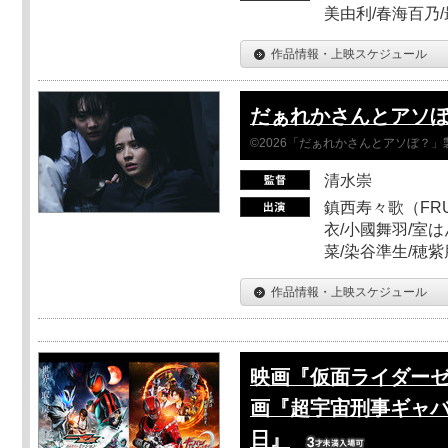
美由利/春海百乃
作品情報・上映スケジュール
だぁれかさんとアソ
©2026「だぁれかさんとアソぼ？」
清水崇
鎮西寿々歌（FRUI
衣/小國舞羽/室
菜/染谷準生/穂紫
作品情報・上映スケジュール
映画『仮面ライダーゼ
画『超宇宙刑事ギャバ
日』