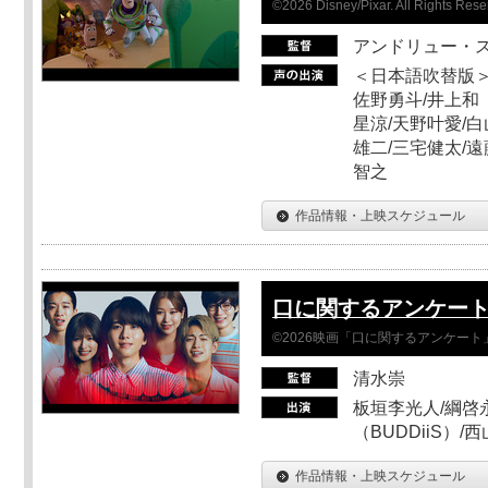
©2026 Disney/Pixar. All Rights Rese
アンドリュー・
＜日本語吹替版＞
佐野勇斗/井上和
星涼/天野叶愛/白
雄二/三宅健太/遠
智之
作品情報・上映スケジュール
口に関するアンケー
©2026映画「口に関するアンケー
清水崇
板垣李光人/綱啓永
（BUDDiiS）/
作品情報・上映スケジュール