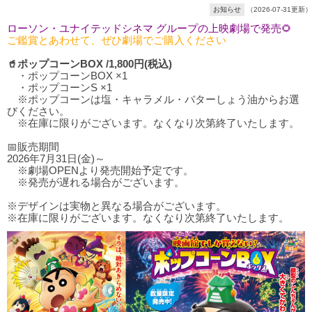
お知らせ
（2026-07-31更新）
ローソン・ユナイテッドシネマ グループの上映劇場で発売🌻
ご鑑賞とあわせて、ぜひ劇場でご購入ください
🥤ポップコーンBOX /1,800円(税込)
・ポップコーンBOX ×1
・ポップコーンS ×1
※ポップコーンは塩・キャラメル・バターしょう油からお選
びください。
※在庫に限りがございます。なくなり次第終了いたします。
📅販売期間
2026年7月31日(金)～
※劇場OPENより発売開始予定です。
※発売が遅れる場合がございます。
※デザインは実物と異なる場合がございます。
※在庫に限りがございます。なくなり次第終了いたします。