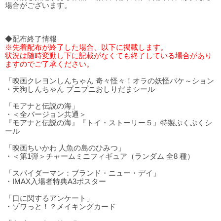
場合がございます。
◆配布終了情報
※先着配布が終了した場合、以下に掲載します。
状況は随時変動し下に記載がなくても終了している場合があり
ますのでご了承ください。
「映画クレヨンしんちゃん 奇々怪々！オラの妖怪バケ～ション
・天狗しんちゃん プニプニおしりだまシール
「モアナと伝説の海」
・＜全バージョン共通＞
『モアナと伝説の海』『トイ・ストーリー５』特製ぷくぷくシ
ール
「映画ちいかわ 人魚の島のひみつ」
・＜第1弾＞チャームミニフィギュア（ランダム 全8 種）
「スパイダーマン：ブランド・ニュー・デイ」
・IMAX入場者特典A3ポスター
「口に関するアンケート」
・ゾワっと！？メイキングカード