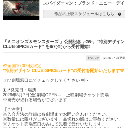
スパイダーマン：ブランド・ニュー・デイ
作品の上映スケジュールはこちら
「ミニオンズ＆モンスターズ 」公開記念╭Ꙭ╮ ”特別デザイン
CLUB-SPICEカード” を8/7(金)から受付開始❗️
お知らせ
（2026-07-31更新）
💳全国10,000枚限定
"特別デザイン CLUB-SPICEカード"の受付を開始いたします💛
ぜひ劇場窓口にてチェックしてください 📢´-
🗓️📍発売日・場所
2026年8月7日(金)劇場OPEN～ 上映劇場チケット売場
※発売が遅れる場合がございます
【ご注意】
※入会方法の詳細は各劇場までお問い合わせください。
※数量には限りがございます。品切れの際はご容赦ください。
※チケット売場窓口のみにて先着で受付いたします。