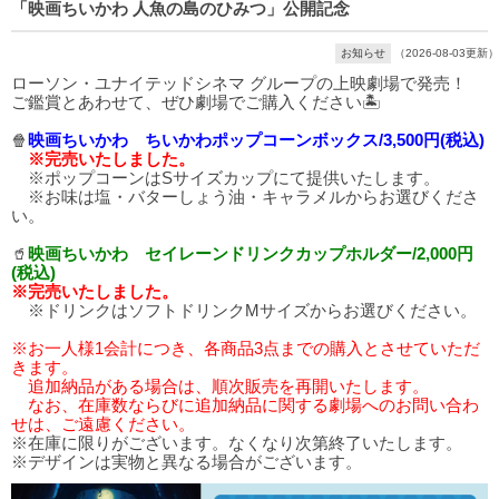
「映画ちいかわ 人魚の島のひみつ」公開記念
お知らせ
（2026-08-03更新）
ローソン・ユナイテッドシネマ グループの上映劇場で発売！
ご鑑賞とあわせて、ぜひ劇場でご購入ください🏝️
🍿
映画ちいかわ ちいかわポップコーンボックス/3,500円(税込)
※完売いたしました。
※ポップコーンはSサイズカップにて提供いたします。
※お味は塩・バターしょう油・キャラメルからお選びくださ
い。
🥤
映画ちいかわ セイレーンドリンクカップホルダー/2,000円
(税込)
※完売いたしました。
※ドリンクはソフトドリンクMサイズからお選びください。
※お一人様1会計につき、各商品3点までの購入とさせていただ
きます。
追加納品がある場合は、順次販売を再開いたします。
なお、在庫数ならびに追加納品に関する劇場へのお問い合わ
せは、ご遠慮ください。
※在庫に限りがございます。なくなり次第終了いたします。
※デザインは実物と異なる場合がございます。