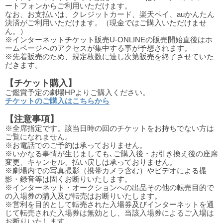
ートフォンからご利用いただけます。
なお、お支払いは、クレジットカード、楽天ペイ、auかんたん
決済がご利用いただけます。（現金ではご購入いただけませ
ん。）
※インターネットチケット販売U-ONLINEの販売開始直後はホ
ームページへのアクセスが集中する事が予想されます。
※先着販売のため、規定枚数に達し次第販売を終了させていた
だきます。
【チケット購入】
ご鑑賞予定の劇場HPよりご購入ください。
チケットのご購入はこちらから
【注意事項】
※全席指定です。該当日時の回のチケットをお持ちでない方は
ご覧になれません。
※お電話でのご予約は承っておりません。
※いかなる事情が生じましても､ご購入後・お引き換え後の座席
変更、キャンセル、払い戻しは承っておりません。
※劇場内での写真撮影（携帯カメラ含む）やビデオによる撮
影・録音等は固くお断りいたします。
※インターネット・オークションへの出品その他の転売目的で
の入場券の購入及び転売はお断りいたします。
※営利を目的として転売された入場券及びインターネットを通
じて転売された入場券は無効とし、当該入場券によるご入場は
お断りいたします。