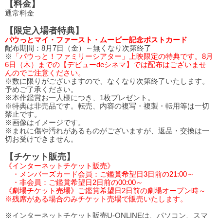
【料金】
通常料金
【限定入場者特典】
パウっとマイ・ファースト・ムービー記念ポストカード
配布期間：8月7日（金）～無くなり次第終了
※
「パウっと！ファミリーシアター」上映限定の特典です。8月
6日（木）までの【デビューdeシネマ】では配布はございませ
んのでご注意ください。
※数に限りがございますので、なくなり次第終了いたします。
予めご了承ください。
※本作鑑賞お一人様につき、1枚プレゼント。
※特典は非売品です。転売、内容の複写・複製・転用等は一切
禁止です。
※画像はイメージです。
※まれに傷や汚れがあるものがございますが、返品・交換は一
切お受けできません。
【チケット販売】
《インターネットチケット販売》
・メンバーズカード会員：ご鑑賞希望日3日前の21:00～
・非会員：ご鑑賞希望日2日前の00:00～
《劇場チケット売場》ご鑑賞希望日2日前の劇場オープン時～
※残席がある場合のみチケット売場で販売いたします。
※インターネットチケット販売U-ONLINEは、パソコン、スマ