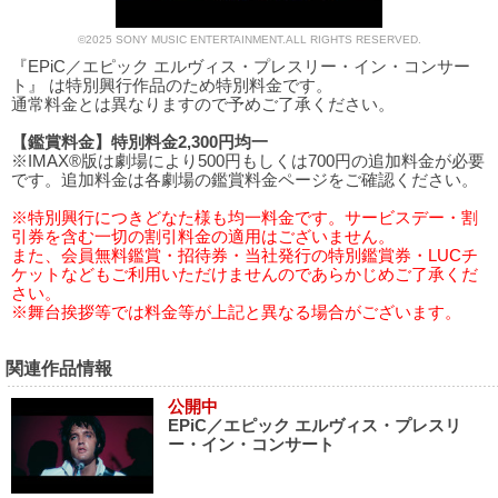
©2025 SONY MUSIC ENTERTAINMENT.ALL RIGHTS RESERVED.
『EPiC／エピック エルヴィス・プレスリー・イン・コンサー
ト』 は特別興行作品のため特別料金です。
通常料金とは異なりますので予めご了承ください。
【鑑賞料金】特別料金2,300円均一
※IMAX®版は劇場により500円もしくは700円の追加料金が必要
です。追加料金は各劇場の鑑賞料金ページをご確認ください。
※特別興行につきどなた様も均一料金です。サービスデー・割
引券を含む一切の割引料金の適用はございません。
また、会員無料鑑賞・招待券・当社発行の特別鑑賞券・LUCチ
ケットなどもご利用いただけませんのであらかじめご了承くだ
さい。
※舞台挨拶等では料金等が上記と異なる場合がございます。
関連作品情報
公開中
EPiC／エピック エルヴィス・プレスリ
ー・イン・コンサート