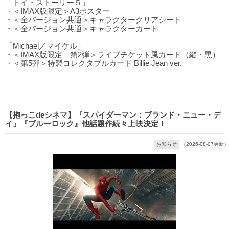
「トイ・ストーリー５」
・＜IMAX版限定＞A3ポスター
・＜全バージョン共通＞キャラクタークリアシート
・＜全バージョン共通＞キャラクターカード
「Michael／マイケル」
・＜IMAX版限定 第2弾＞ライブチケット風カード（縦・黒）
・＜第5弾＞特製コレクタブルカード Billie Jean ver.
【抱っこdeシネマ】『スパイダーマン：ブランド・ニュー・デ
イ』『ブルーロック』他話題作続々上映決定！
お知らせ
（2026-08-07更新）