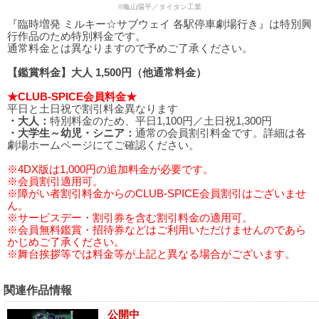
©亀山陽平／タイタン工業
『臨時増発 ミルキー☆サブウェイ 各駅停車劇場行き』は特別興
行作品のため特別料金です。
通常料金とは異なりますので予めご了承ください。
【鑑賞料金】大人 1,500円（他通常料金）
★CLUB-SPICE会員料金★
平日と土日祝で割引料金異なります
・大人：
特別料金のため、平日1,100円／土日祝1,300円
・大学生～幼児・シニア：
通常の会員割引料金です。詳細は各
劇場ホームページにてご確認ください。
※4DX版は1,000円の追加料金が必要です。
※会員割引適用可。
※障がい者割引料金からのCLUB-SPICE会員割引はございませ
ん。
※サービスデー・割引券を含む割引料金の適用可。
※会員無料鑑賞・招待券などはご利用いただけませんのであら
かじめご了承ください。
※舞台挨拶等では料金等が上記と異なる場合がございます。
関連作品情報
公開中