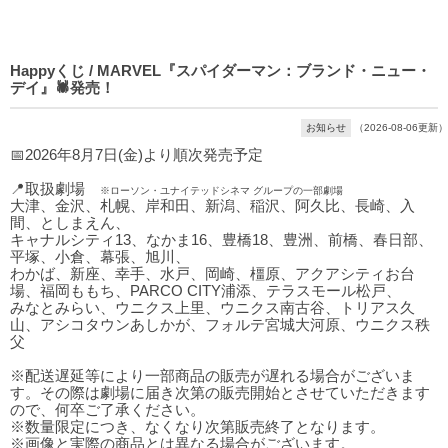
Happyくじ / MARVEL『スパイダーマン：ブランド・ニュー・
デイ』🕷発売！
お知らせ
（2026-08-06更新）
📅2026年8月7日(金)より順次発売予定
📍取扱劇場
※ローソン・ユナイテッドシネマ グループの一部劇場
大津、金沢、札幌、岸和田、新潟、稲沢、阿久比、長崎、入
間、としまえん、
キャナルシティ13、なかま16、豊橋18、豊洲、前橋、春日部、
平塚、小倉、幕張、旭川、
わかば、新座、幸手、水戸、岡崎、橿原、アクアシティお台
場、福岡ももち、PARCO CITY浦添、テラスモール松戸、
みなとみらい、ウニクス上里、ウニクス南古谷、トリアス久
山、アシコタウンあしかが、フォルテ宮城大河原、ウニクス秩
父
※配送遅延等により一部商品の販売が遅れる場合がございま
す。その際は劇場に届き次第の販売開始とさせていただきます
ので、何卒ご了承ください。
※数量限定につき、なくなり次第販売終了となります。
※画像と実際の商品とは異なる場合がございます。