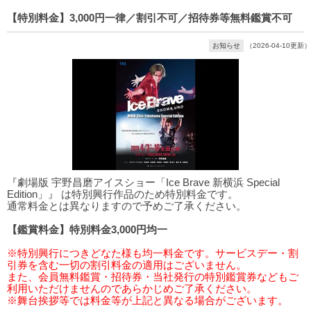
【特別料金】3,000円一律／割引不可／招待券等無料鑑賞不可
お知らせ
（2026-04-10更新）
『劇場版 宇野昌磨アイスショー「Ice Brave 新横浜 Special
Edition」』 は特別興行作品のため特別料金です。
通常料金とは異なりますので予めご了承ください。
【鑑賞料金】特別料金3,000円均一
※特別興行につきどなた様も均一料金です。サービスデー・割
引券を含む一切の割引料金の適用はございません。
また、会員無料鑑賞・招待券・当社発行の特別鑑賞券などもご
利用いただけませんのであらかじめご了承ください。
※舞台挨拶等では料金等が上記と異なる場合がございます。