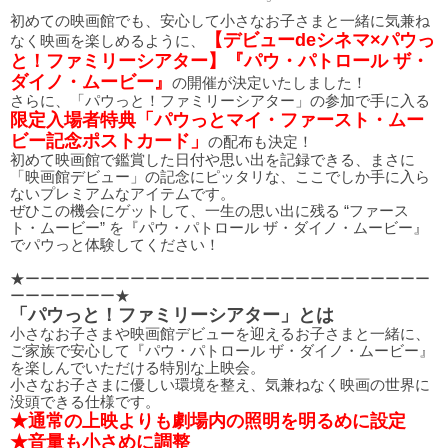
初めての映画館でも、安心して小さなお子さまと一緒に気兼ね
【デビューdeシネマ×パウっ
なく映画を楽しめるように、
と！ファミリーシアター】『パウ・パトロール ザ・
ダイノ・ムービー』
の開催が決定いたしました！
さらに、「パウっと！ファミリーシアター」の参加で手に入る
限定入場者特典「パウっとマイ・ファースト・ムー
ビー記念ポストカード」
の配布も決定！
初めて映画館で鑑賞した日付や思い出を記録できる、まさに
「映画館デビュー」の記念にピッタリな、ここでしか手に入ら
ないプレミアムなアイテムです。
ぜひこの機会にゲットして、一生の思い出に残る “ファース
ト・ムービー” を『パウ・パトロール ザ・ダイノ・ムービー』
でパウっと体験してください！
★ーーーーーーーーーーーーーーーーーーーーーーーーーーー
ーーーーーーー★
「パウっと！ファミリーシアター」とは
小さなお子さまや映画館デビューを迎えるお子さまと一緒に、
ご家族で安心して『パウ・パトロール ザ・ダイノ・ムービー』
を楽しんでいただける特別な上映会。
小さなお子さまに優しい環境を整え、気兼ねなく映画の世界に
没頭できる仕様です。
★通常の上映よりも劇場内の照明を明るめに設定
★音量も小さめに調整