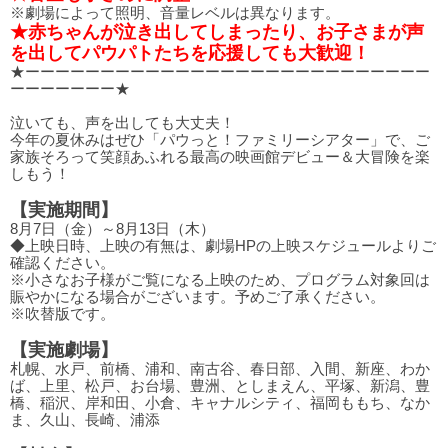
※劇場によって照明、音量レベルは異なります。
★赤ちゃんが泣き出してしまったり、お子さまが声
を出してパウパトたちを応援しても大歓迎！
★ーーーーーーーーーーーーーーーーーーーーーーーーーーー
ーーーーーーー★
泣いても、声を出しても大丈夫！
今年の夏休みはぜひ「パウっと！ファミリーシアター」で、ご
家族そろって笑顔あふれる最高の映画館デビュー＆大冒険を楽
しもう！
【実施期間】
8月7日（金）～8月13日（木）
◆上映日時、上映の有無は、劇場HPの上映スケジュールよりご
確認ください。
※小さなお子様がご覧になる上映のため、プログラム対象回は
賑やかになる場合がございます。予めご了承ください。
※吹替版です。
【実施劇場】
札幌、水戸、前橋、浦和、南古谷、春日部、入間、新座、わか
ば、上里、松戸、お台場、豊洲、としまえん、平塚、新潟、豊
橋、稲沢、岸和田、小倉、キャナルシティ、福岡ももち、なか
ま、久山、長崎、浦添