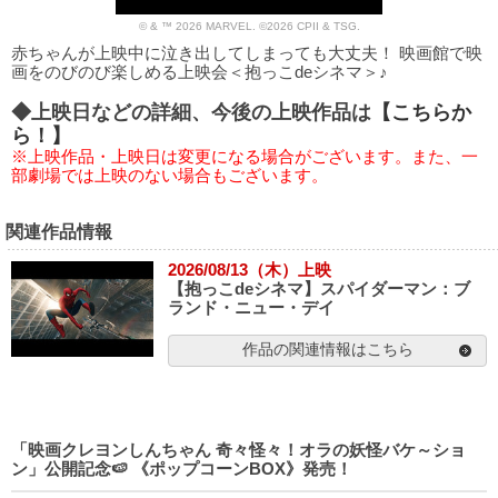
© & ™ 2026 MARVEL. ©2026 CPII & TSG.
赤ちゃんが上映中に泣き出してしまっても大丈夫！ 映画館で映
画をのびのび楽しめる上映会＜抱っこdeシネマ＞♪
◆上映日などの詳細、今後の上映作品は
【こちらか
ら！】
※上映作品・上映日は変更になる場合がございます。また、一
部劇場では上映のない場合もございます。
関連作品情報
2026/08/13（木）上映
【抱っこdeシネマ】スパイダーマン：ブ
ランド・ニュー・デイ
作品の関連情報はこちら
「映画クレヨンしんちゃん 奇々怪々！オラの妖怪バケ～ショ
ン」公開記念🍉 《ポップコーンBOX》発売！