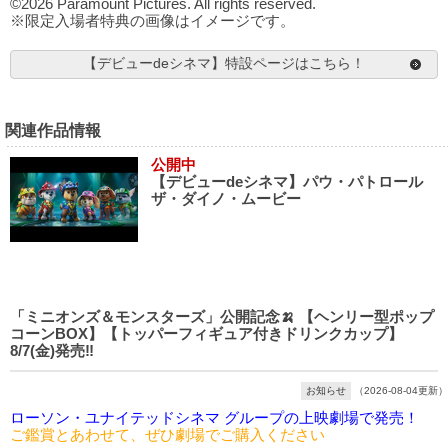
©2026 Paramount Pictures. All rights reserved.
※限定入場者特典の画像はイメージです。
【デビューdeシネマ】特設ページはこちら！
関連作品情報
公開中
【デビューdeシネマ】パウ・パトロール
ザ・ダイノ・ムービー
「ミニオンズ＆モンスターズ」公開記念🍌 【ヘンリー型ポップ
コーンBOX】【トッパーフィギュア付きドリンクカップ】
8/7(金)発売‼️
お知らせ
（2026-08-04更新）
ローソン・ユナイテッドシネマ グループの上映劇場で発売！
ご鑑賞とあわせて、ぜひ劇場でご購入ください