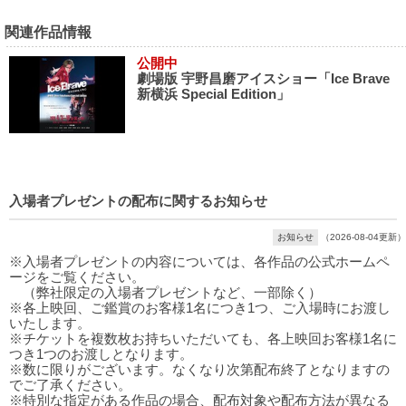
関連作品情報
公開中
劇場版 宇野昌磨アイスショー「Ice Brave
新横浜 Special Edition」
入場者プレゼントの配布に関するお知らせ
お知らせ
（2026-08-04更新）
※入場者プレゼントの内容については、各作品の公式ホームペ
ージをご覧ください。
（弊社限定の入場者プレゼントなど、一部除く）
※各上映回、ご鑑賞のお客様1名につき1つ、ご入場時にお渡し
いたします。
※チケットを複数枚お持ちいただいても、各上映回お客様1名に
つき1つのお渡しとなります。
※数に限りがございます。なくなり次第配布終了となりますの
でご了承ください。
※特別な指定がある作品の場合、配布対象や配布方法が異なる