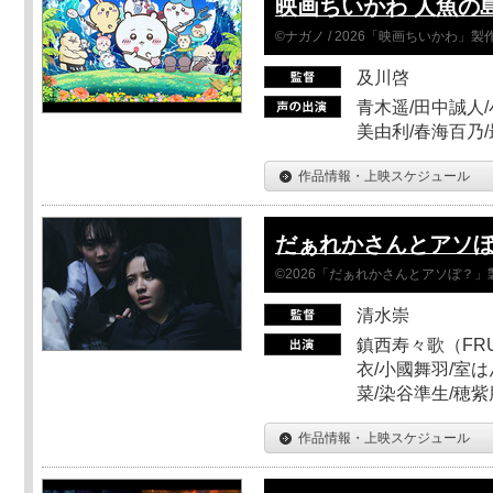
映画ちいかわ 人魚の
©ナガノ / 2026「映画ちいかわ」
及川啓
青木遥/田中誠人/
美由利/春海百乃
作品情報・上映スケジュール
だぁれかさんとアソ
©2026「だぁれかさんとアソぼ？」
清水崇
鎮西寿々歌（FRUI
衣/小國舞羽/室
菜/染谷準生/穂紫
作品情報・上映スケジュール