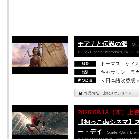
モアナと伝説の海
Mo
©2026 Disney Enterprises, Inc. All 
トーマス・ケイ
キャサリン・ラガ
＜日本語吹替版＞T
作品情報・上映スケジュール
2026/08/13（木）上
【抱っこdeシネマ】
ー・デイ
Spider-Man: Bra