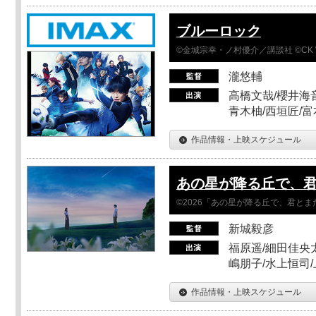
ブルーロック
©金城宗幸・ノ村優介／講談社 ©CK 
瀧悠輔
高橋文哉/櫻井海音
青木柚/西垣匠/富
作品情報・上映スケジュール
あの星が降る丘で、
©2026「あの星が降る丘で、君と
新城毅彦
福原遥/細田佳央太
嶋朋子/水上恒司
作品情報・上映スケジュール