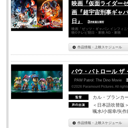
映画『仮面ライダーゼ
画『超宇宙刑事ギャバ
日』
映画「ゼッツ・ギャバン インフィニ
映©テレビ朝日・東映 AG・東映
作品情報・上映スケジュール
パウ・パトロール ザ
PAW Patrol: The Dino Movie
©2026 Paramount Pictures. All rights
カル・ブランカ
＜日本語吹替版＞
颯水/小堀幸/矢
作品情報・上映スケジュール