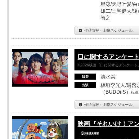
星涼/天野叶愛/白
雄二/三宅健太/遠
智之
作品情報・上映スケジュール
口に関するアンケー
©2026映画「口に関するアンケー
清水崇
板垣李光人/綱啓永
（BUDDiiS）/
作品情報・上映スケジュール
映画『それいけ！ア