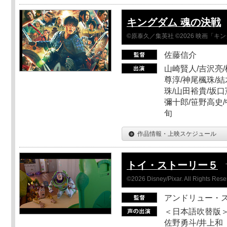
キングダム 魂の決戦
©原泰久／集英社 ©2026 映画「
佐藤信介
山崎賢人/吉沢亮/
尊淳/神尾楓珠/結
珠/山田裕貴/坂口
彌十郎/笹野高史/
旬
作品情報・上映スケジュール
トイ・ストーリー５
©2026 Disney/Pixar. All Rights Rese
アンドリュー・
＜日本語吹替版＞
佐野勇斗/井上和