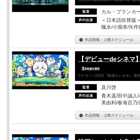
カル・ブランカ
＜日本語吹替版＞
颯水/小堀幸/矢
作品情報・上映スケジュール
【デビューdeシネマ
©ナガノ / 2026「映画ちいかわ」
及川啓
青木遥/田中誠人/
美由利/春海百乃
作品情報・上映スケジュール