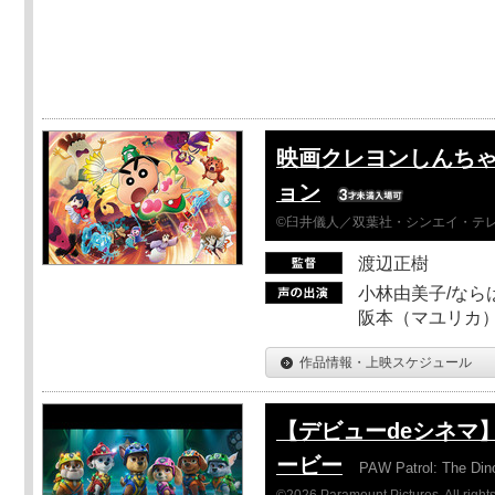
映画クレヨンしんちゃ
ョン
©臼井儀人／双葉社・シンエイ・テレビ
渡辺正樹
小林由美子/なら
阪本（マユリカ）
作品情報・上映スケジュール
【デビューdeシネマ
ービー
PAW Patrol: The Din
©2026 Paramount Pictures. All rights