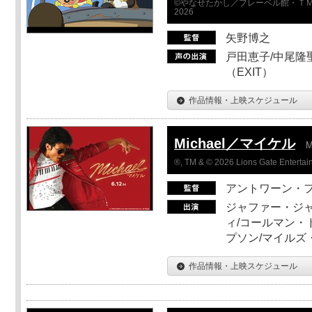
©やなせたかし／フレーベル館・ＴＭ
2026
矢野博之
戸田恵子/中尾隆聖
（EXIT）
作品情報・上映スケジュール
Michael／マイケル
M
®, TM & © 2026 Lions Gate Entertain
アントワーン・
ジャファー・ジ
ィ/コールマン・
プソン/マイルズ
作品情報・上映スケジュール