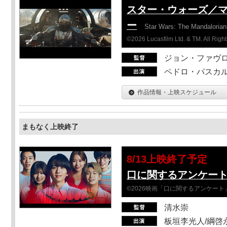
スター・ウォーズ／
ー
Star Wars: The Mandaloria
©2026 Lucasfilm Ltd. & TM. All Righ
ジョン・ファヴ
ペドロ・パスカル
作品情報・上映スケジュール
まもなく上映終了
8/13上映終了予定
口に関するアンケー
©2026映画「口に関するアンケー
清水崇
板垣李光人/綱啓永