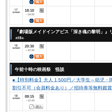
18:10
～19:55
『劇場版メイドインアビス「深き魂の黎明」』
20:30
～22:30
午前十時の映画祭 怪談
●【特別料金】大人 1,500円／大学生～幼児・障が
割引不可（会員料金あり）／招待券等無料鑑賞
09:15
～12:43