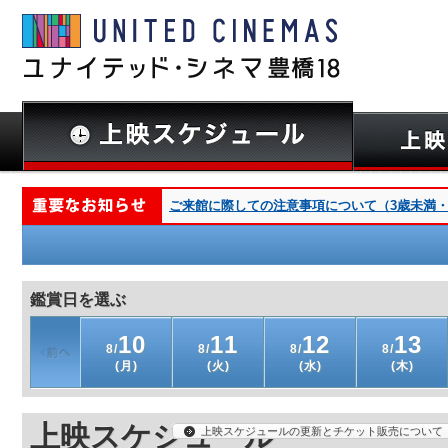
ご来館に際しての注意事項について（3歳未満・深夜
鑑賞日を選ぶ
10
11
12
13
8/
8/
8/
8/
(月)
(火)
(水)
(木)
上映スケジュール
上映スケジュールの更新とチケット販売について