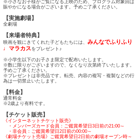
※小さなお子様がご覧になる上映のため、プログラム対象回は
賑やかになる場合がございます。予めご了承ください。
【実施劇場】
全劇場
【来場者特典】
みんなでふりふり
映画を観にきてくれた子どもたちには、
♩マラカス
をプレゼント♪
※小学生以下のお子さま限定で配布いたします。
※数に限りがございますので、なくなり次第終了いたします。
予めご了承ください。
※プレゼントは非売品です。転売、内容の複写・複製などの行
為は一切禁止いたします。
【料金】
通常料金
※2歳より有料です。
【チケット販売】
《インターネットチケット販売》
・メンバーズカード会員：ご鑑賞希望日3日前の21:00～
・非会員：ご鑑賞希望日2日前の00:00～
《劇場チケット売場》ご鑑賞希望日2日前の劇場オープン時～