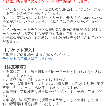
※残席がある場合のみチケット売場で販売いたします。
※インターネットチケット販売U-ONLINEは、パソコン、スマ
ートフォンからご利用いただけます。
なお、お支払いは、クレジットカード、楽天ペイ、auかんたん
決済がご利用いただけます。（現金ではご購入いただけませ
ん。）
※インターネットチケット販売U-ONLINEの販売開始直後はホ
ームページへのアクセスが集中する事が予想されます。
※先着販売のため、規定枚数に達し次第販売を終了させていた
だきます。
【チケット購入】
ご鑑賞予定の劇場HPよりご購入ください。
チケットのご購入はこちらから
【注意事項】
※全席指定です。該当日時の回のチケットをお持ちでない方は
ご覧になれません。
※お電話でのご予約は承っておりません。
※いかなる事情が生じましても､ご購入後・お引き換え後の座席
変更、キャンセル、払い戻しは承っておりません。
※当日は手荷物検査を行う場合がございます。予めご了承くだ
さい。
※劇場内での写真撮影（携帯カメラ含む）やビデオによる撮
影・録音等は固くお断りいたします。