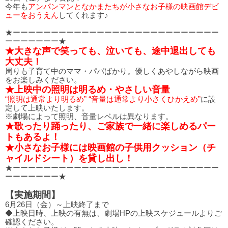
今年も
アンパンマンとなかまたちが小さなお子様の映画館デビ
ューをおうえん
してくれます♪
★ーーーーーーーーーーーーーーーーーーーーーーーーーーー
ーーーーーーー★
★大きな声で笑っても、泣いても、途中退出しても
大丈夫！
周りも子育て中のママ・パパばかり。優しくあやしながら映画
をお楽しみください。
★上映中の照明は明るめ・やさしい音量
“照明は通常より明るめ” “音量は通常より小さくひかえめ”
に設
定して上映いたします。
※劇場によって照明、音量レベルは異なります。
★歌ったり踊ったり、ご家族で一緒に楽しめるパー
トもあるよ！
★小さなお子様には映画館の子供用クッション（チ
ャイルドシート）を貸し出し！
★ーーーーーーーーーーーーーーーーーーーーーーーーーーー
ーーーーーーー★
【実施期間】
6月26日（金）～上映終了まで
◆上映日時、上映の有無は、劇場HPの上映スケジュールよりご
確認ください。