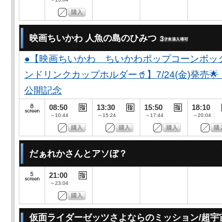
映画ちいかわ 人魚の島のひみつ
●【映画ちいかわ ちいかわポップコーンボッ
ンドリンクカップホルダー🥤】7/24(金)発売
公開記念
08:50
13:30
15:50
18:10
～10:44
～15:24
～17:44
～20:04
だぁれかさんとアソぼ？
21:00
～23:04
仮面ライダーゼッツさよならのミッション/超宇