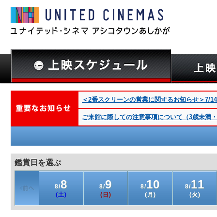
＜2番スクリーンの営業に関するお知らせ＞7/14(火
ご来館に際しての注意事項について（3歳未満・深夜
鑑賞日を選ぶ
8
9
10
11
8/
8/
8/
8/
(土)
(日)
(月)
(火)