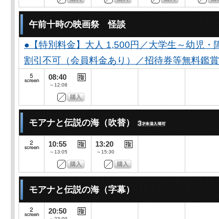
午前十時の映画祭 怪談
●【特別料金】大人 1,500円／大学生～幼児・障が
割引不可（会員料金あり）／招待券等無料鑑賞
08:40
～12:08
モアナと伝説の海（吹替）
10:55
13:20
～13:05
～15:30
モアナと伝説の海（字幕）
20:50
～23:00