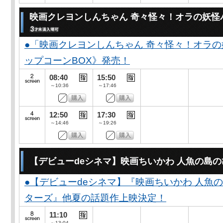
映画クレヨンしんちゃん 奇々怪々！オラの妖怪
●「映画クレヨンしんちゃん 奇々怪々！オラの
ップコーンBOX》発売！
08:40
15:50
～10:36
～17:46
12:50
17:30
～14:46
～19:26
【デビューdeシネマ】映画ちいかわ 人魚の島
●【デビューdeシネマ】『映画ちいかわ 人魚
ターズ』他夏の話題作上映決定！
11:10
～13:04