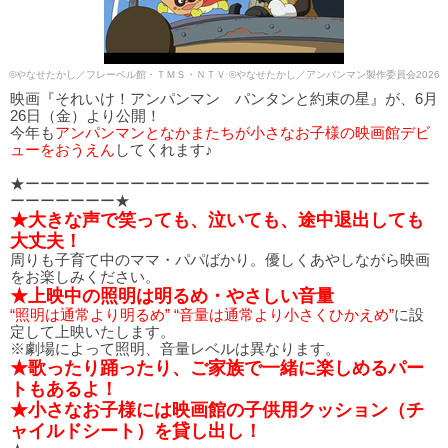
©やなせたかし／フレーベル館・ＴＭＳ・ＮＴＶ ©やなせたかし／アンパンマン製作委員会2026
映画『それいけ！アンパンマン パンタンと約束の星』が、6月
26日（金）より公開！
今年も
アンパンマンとなかまたちが小さなお子様の映画館デビ
ューをおうえん
してくれます♪
★ーーーーーーーーーーーーーーーーーーーーーーーーーーー
ーーーーーーー★
★大きな声で笑っても、泣いても、途中退出しても
大丈夫！
周りも子育て中のママ・パパばかり。優しくあやしながら映画
をお楽しみください。
★上映中の照明は明るめ・やさしい音量
“照明は通常より明るめ” “音量は通常より小さくひかえめ”
に設
定して上映いたします。
※劇場によって照明、音量レベルは異なります。
★歌ったり踊ったり、ご家族で一緒に楽しめるパー
トもあるよ！
★小さなお子様には映画館の子供用クッション（チ
ャイルドシート）を貸し出し！