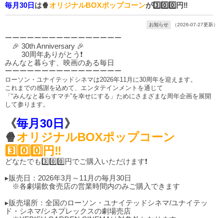
毎月30日
は🍿
オリジナルBOXポップコーン
が3️⃣0️⃣0️⃣円‼️
お知らせ
（2026-07-27更新）
ーーーーーーーーーーーーーーーー
🎉 30th Anniversary 🎉
30周年ありがとう❗
みんなと暮らす、映画のある毎日
ーーーーーーーーーーーーーーーー
ローソン・ユナイテッドシネマは2026年11月に30周年を迎えます。
これまでの感謝を込めて、エンタテインメントを通じて
「“みんなと暮らすマチ”を幸せにする」ためにさまざまな周年企画を展開
して参ります。
《
毎月30日
》
🍿
オリジナルBOXポップコーン
3️⃣0️⃣0️⃣円‼️
どなたでも3️⃣0️⃣0️⃣円でご購入いただけます❗
▸販売日：2026年3月～11月の毎月30日
※各劇場飲食売店の営業時間内のみご購入できます
▸販売場所：全国のローソン・ユナイテッドシネマ/ユナイテッ
ド・シネマ/シネプレックスの劇場売店