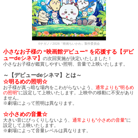
©ナガノ / 2026「映画ちいかわ」製作委員会
小さなお子様の “映画館デビュー” を応援する【デビ
ューdeシネマ】
の次回実施が決定いたしました！
小さなお子様が鑑賞しやすい照明、音量で上映いたします。
～【デビューdeシネマ】とは～
☆明るめの照明☆
お子様が真っ暗な場内をこわがらないよう、
通常よりも“明るめ
の照明”
に設定して上映いたします。上映中の移動に不安があり
ません。
※劇場によって照明は異なります。
☆小さめの音量☆
大きい音にびっくりしないよう、
通常よりも“小さめの音量”
に
設定して上映いたします。
※劇場によって音量レベルは異なります。