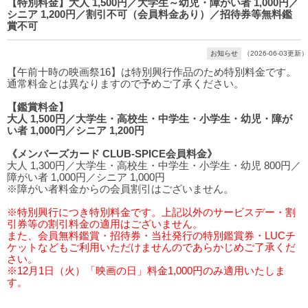
【特別料金】大人 1,500円／大学生～幼児・障がい者 1,000円／
シニア 1,200円／割引不可（会員料金あり）／招待券等無料鑑
賞不可
お知らせ
（2026-06-03更新）
【午前十時の映画祭16】は特別興行作品のため特別料金です。
通常料金とは異なりますので予めご了承ください。
【鑑賞料金】
大人 1,500円／大学生・高校生・中学生・小学生・幼児・障が
い者 1,000円／シニア 1,200円
《メンバーズカード CLUB-SPICE会員料金》
大人 1,300円／大学生・高校生・中学生・小学生・幼児 800円／
障がい者 1,000円／シニア 1,000円
※障がい者料金からの会員割引はございません。
※特別興行につき特別料金です。上記以外のサービスデー・割
引券等の割引料金の適用はございません。
また、会員無料鑑賞・招待券・当社発行の特別鑑賞券・LUCチ
ケットなどもご利用いただけませんのであらかじめご了承くだ
さい。
※12月1日（火）「映画の日」料金1,000円のみ適用いたしま
す。