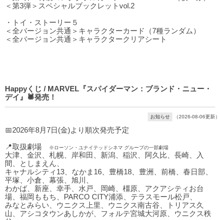
＜第3弾＞スペシャルブックレットvol.2
・トイ・ストーリー５
＜全バージョン共通＞キャラクターカード（7種ランダム）
＜全バージョン共通＞キャラクタークリアシート
Happyくじ / MARVEL『スパイダーマン：ブランド・ニュー・
デイ』🕷発売！
お知らせ
（2026-08-06更新）
📅2026年8月7日(金)より順次発売予定
📍取扱劇場
※ローソン・ユナイテッドシネマ グループの一部劇場
大津、金沢、札幌、岸和田、新潟、稲沢、阿久比、長崎、入
間、としまえん、
キャナルシティ13、なかま16、豊橋18、豊洲、前橋、春日部、
平塚、小倉、幕張、旭川、
わかば、新座、幸手、水戸、岡崎、橿原、アクアシティお台
場、福岡ももち、PARCO CITY浦添、テラスモール松戸、
みなとみらい、ウニクス上里、ウニクス南古谷、トリアス久
山、アシコタウンあしかが、フォルテ宮城大河原、ウニクス秩