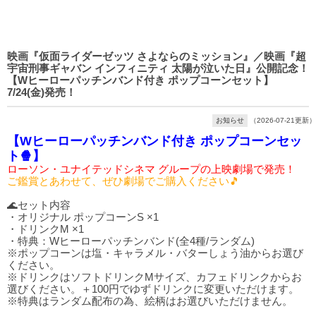
映画『仮面ライダーゼッツ さよならのミッション』／映画『超
宇宙刑事ギャバン インフィニティ 太陽が泣いた日』公開記念！
【Wヒーローパッチンバンド付き ポップコーンセット】
7/24(金)発売！
お知らせ
（2026-07-21更新）
【Wヒーローパッチンバンド付き ポップコーンセッ
ト🍿】
ローソン・ユナイテッドシネマ グループの上映劇場で発売！
ご鑑賞とあわせて、ぜひ劇場でご購入ください🎵
🌊セット内容
・オリジナル ポップコーンS ×1
・ドリンクM ×1
・特典：Wヒーローパッチンバンド(全4種/ランダム)
※ポップコーンは塩・キャラメル・バターしょう油からお選び
ください。
※ドリンクはソフトドリンクMサイズ、カフェドリンクからお
選びください。＋100円でゆずドリンクに変更いただけます。
※特典はランダム配布の為、絵柄はお選びいただけません。