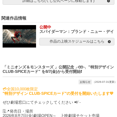
詳細はこちら(くじ公式ページに移動します)
関連作品情報
公開中
スパイダーマン：ブランド・ニュー・デイ
作品の上映スケジュールはこちら
「ミニオンズ＆モンスターズ 」公開記念╭Ꙭ╮ ”特別デザイン
CLUB-SPICEカード” を8/7(金)から受付開始❗️
お知らせ
（2026-07-31更新）
💳全国10,000枚限定
"特別デザイン CLUB-SPICEカード"の受付を開始いたします💛
ぜひ劇場窓口にてチェックしてください 📢´-
🗓️📍発売日・場所
2026年8月7日(金)劇場OPEN～ 上映劇場チケット売場