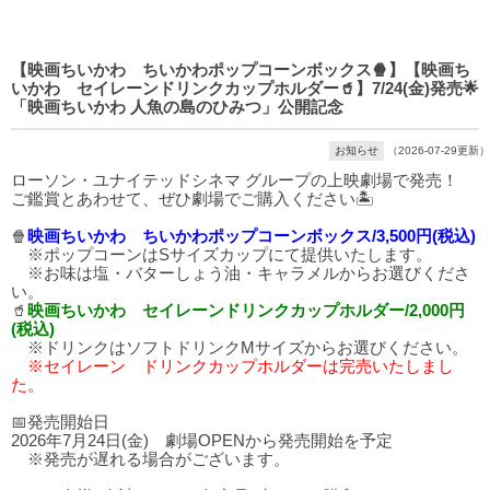
【映画ちいかわ ちいかわポップコーンボックス🍿】【映画ち
いかわ セイレーンドリンクカップホルダー🥤】7/24(金)発売🌟
「映画ちいかわ 人魚の島のひみつ」公開記念
お知らせ
（2026-07-29更新）
ローソン・ユナイテッドシネマ グループの上映劇場で発売！
ご鑑賞とあわせて、ぜひ劇場でご購入ください🏝️
🍿
映画ちいかわ ちいかわポップコーンボックス/3,500円(税込)
※ポップコーンはSサイズカップにて提供いたします。
※お味は塩・バターしょう油・キャラメルからお選びくださ
い。
🥤
映画ちいかわ セイレーンドリンクカップホルダー/2,000円
(税込)
※ドリンクはソフトドリンクMサイズからお選びください。
※セイレーン ドリンクカップホルダーは完売いたしまし
た。
📅発売開始日
2026年7月24日(金) 劇場OPENから発売開始を予定
※発売が遅れる場合がございます。