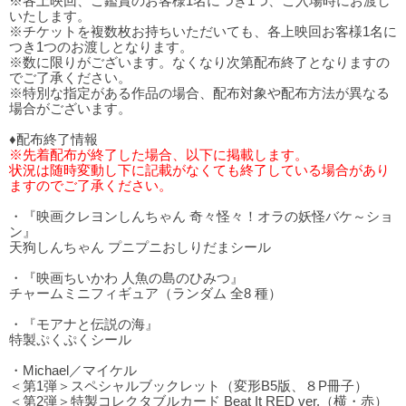
※各上映回、ご鑑賞のお客様1名につき1つ、ご入場時にお渡し
いたします。
※チケットを複数枚お持ちいただいても、各上映回お客様1名に
つき1つのお渡しとなります。
※数に限りがございます。なくなり次第配布終了となりますの
でご了承ください。
※特別な指定がある作品の場合、配布対象や配布方法が異なる
場合がございます。
♦配布終了情報
※先着配布が終了した場合、以下に掲載します。
状況は随時変動し下に記載がなくても終了している場合があり
ますのでご了承ください。
・『映画クレヨンしんちゃん 奇々怪々！オラの妖怪バケ～ショ
ン』
天狗しんちゃん プニプニおしりだまシール
・『映画ちいかわ 人魚の島のひみつ』
チャームミニフィギュア（ランダム 全8 種）
・『モアナと伝説の海』
特製ぷくぷくシール
・Michael／マイケル
＜第1弾＞スペシャルブックレット（変形B5版、８P冊子）
＜第2弾＞特製コレクタブルカード Beat It RED ver.（横・赤）