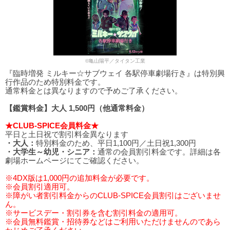
©亀山陽平／タイタン工業
『臨時増発 ミルキー☆サブウェイ 各駅停車劇場行き』は特別興
行作品のため特別料金です。
通常料金とは異なりますので予めご了承ください。
【鑑賞料金】大人 1,500円（他通常料金）
★CLUB-SPICE会員料金★
平日と土日祝で割引料金異なります
・大人：
特別料金のため、平日1,100円／土日祝1,300円
・大学生～幼児・シニア：
通常の会員割引料金です。詳細は各
劇場ホームページにてご確認ください。
※4DX版は1,000円の追加料金が必要です。
※会員割引適用可。
※障がい者割引料金からのCLUB-SPICE会員割引はございませ
ん。
※サービスデー・割引券を含む割引料金の適用可。
※会員無料鑑賞・招待券などはご利用いただけませんのであら