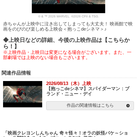
© & ™ 2026 MARVEL. ©2026 CPII & TSG.
赤ちゃんが上映中に泣き出してしまっても大丈夫！ 映画館で映
画をのびのび楽しめる上映会＜抱っこdeシネマ＞♪
◆上映日などの詳細、今後の上映作品は
【こちらか
ら！】
※上映作品・上映日は変更になる場合がございます。また、一
部劇場では上映のない場合もございます。
関連作品情報
2026/08/13（木）上映
【抱っこdeシネマ】スパイダーマン：ブ
ランド・ニュー・デイ
作品の関連情報はこちら
「映画クレヨンしんちゃん 奇々怪々！オラの妖怪バケ～ショ