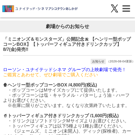
劇場からのお知らせ
「ミニオンズ＆モンスターズ」公開記念🍌 【ヘンリー型ポップ
コーンBOX】【トッパーフィギュア付きドリンクカップ】
8/7(金)発売‼️
お知らせ
（2026-08-04更新）
ローソン・ユナイテッドシネマ グループの上映劇場で発売！
ご鑑賞とあわせて、ぜひ劇場でご購入ください
🍿ヘンリー型ポップコーンBOX /4,800円(税込)
・ポップコーンはMサイズカップにて提供いたします。
・ポップコーンは塩・キャラメル・バターしょう油・ハーフ
よりお選びください。
※在庫に限りがございます。なくなり次第終了いたします。
🥤トッパーフィギュア付きドリンクカップ /1,600円(税込)
・ドリンクはソフトドリンクMサイズよりお選びください。
・トッパーフィギュアは以下5種より1種お選びください。
《ジェームズ、ミニオン(未開人)、ディック(探検者)、カー