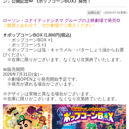
ン」公開記念🍉 《ポップコーンBOX》発売！
お知らせ
（2026-07-31更新）
ローソン・ユナイテッドシネマ グループの上映劇場で発売🌻
ご鑑賞とあわせて、ぜひ劇場でご購入ください
🥤ポップコーンBOX /1,800円(税込)
・ポップコーンBOX ×1
・ポップコーンS ×1
※ポップコーンは塩・キャラメル・バターしょう油からお選
びください。
※在庫に限りがございます。なくなり次第終了いたします。
📅販売期間
2026年7月31日(金)～
※劇場OPENより発売開始予定です。
※発売が遅れる場合がございます。
※デザインは実物と異なる場合がございます。
※在庫に限りがございます。なくなり次第終了いたします。