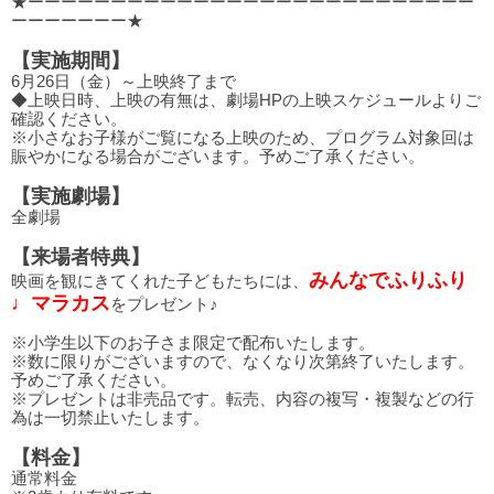
★ーーーーーーーーーーーーーーーーーーーーーーーーーーー
ーーーーーーー★
【実施期間】
6月26日（金）～上映終了まで
◆上映日時、上映の有無は、劇場HPの上映スケジュールよりご
確認ください。
※小さなお子様がご覧になる上映のため、プログラム対象回は
賑やかになる場合がございます。予めご了承ください。
【実施劇場】
全劇場
【来場者特典】
みんなでふりふり
映画を観にきてくれた子どもたちには、
♩マラカス
をプレゼント♪
※小学生以下のお子さま限定で配布いたします。
※数に限りがございますので、なくなり次第終了いたします。
予めご了承ください。
※プレゼントは非売品です。転売、内容の複写・複製などの行
為は一切禁止いたします。
【料金】
通常料金