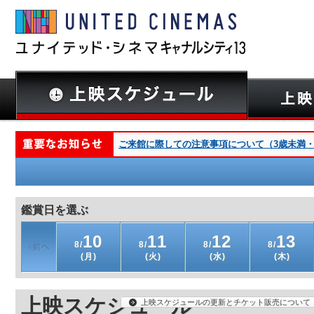
ご来館に際しての注意事項について（3歳未満・深
鑑賞日を選ぶ
10
11
12
13
8/
8/
8/
8/
(月)
(火)
(水)
(木)
上映スケジュール
上映スケジュールの更新とチケット販売について