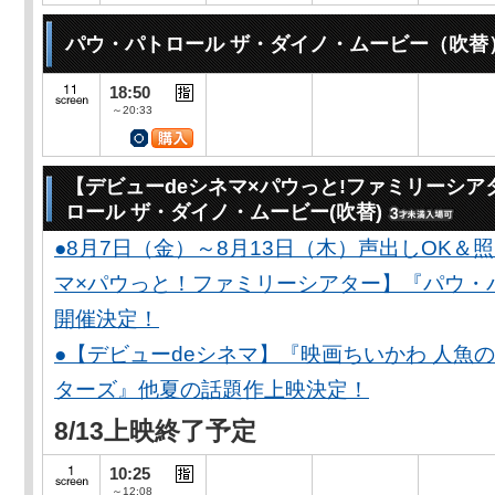
パウ・パトロール ザ・ダイノ・ムービー（吹替
18:50
～20:33
【デビューdeシネマ×パウっと!ファミリーシア
ロール ザ・ダイノ・ムービー(吹替)
●8月7日（金）～8月13日（木）声出しOK＆
マ×パウっと！ファミリーシアター】『パウ・
開催決定！
●【デビューdeシネマ】『映画ちいかわ 人魚
ターズ』他夏の話題作上映決定！
8/13上映終了予定
10:25
～12:08