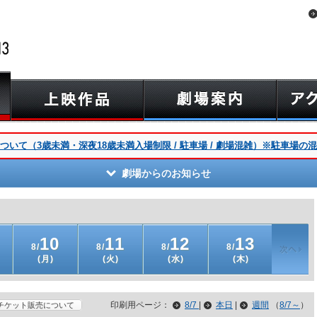
いて（3歳未満・深夜18歳未満入場制限 / 駐車場 / 劇場混雑）※駐車場の
劇場からのお知らせ
10
11
12
13
8/
8/
8/
8/
(月)
(火)
(水)
(木)
印刷用ページ：
8/7
|
本日
|
週間
（
8/7～
）
チケット販売について