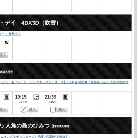
・デイ 4DX3D（吹替）
・デイ』🕷発売！
かわ セイレーンドリンクカップホルダー🥤】7/24(金)発売🌟「映画ちいかわ 人魚の島のひ
19:15
21:35
～21:09
～23:29
わ 人魚の島のひみつ
『ミニオンズ＆モンスターズ』他夏の話題作上映決定！