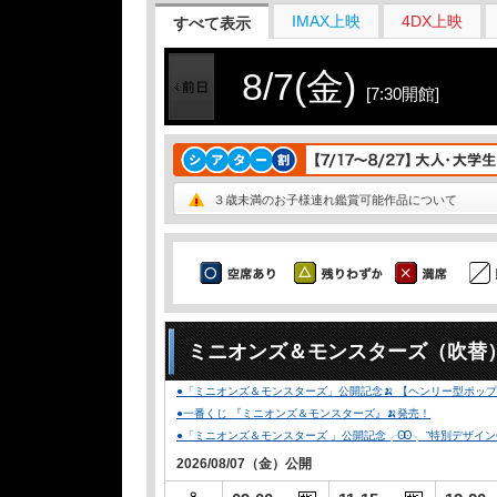
IMAX上映
4DX上映
すべて表示
8/7(金)
[7:30開館]
３歳未満のお子様連れ鑑賞可能作品について
ミニオンズ＆モンスターズ（吹替
●「ミニオンズ＆モンスターズ」公開記念🍌 【ヘンリー型ポップコ
●一番くじ 『ミニオンズ＆モンスターズ』🍌発売！
●「ミニオンズ＆モンスターズ 」公開記念╭Ꙭ╮ ”特別デザインCLUB-
2026/08/07（金）公開