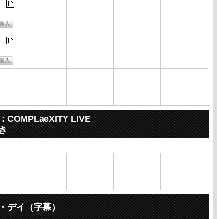
 : COMPLaeXITY LIVE
き
ー・デイ（字幕）