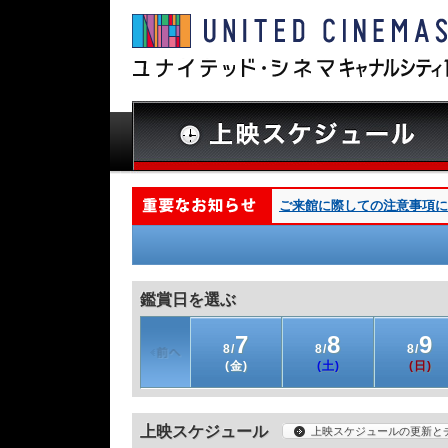
ご来館に際しての注意事項につ
鑑賞日を選ぶ
7
8
9
8/
8/
8/
(金)
(土)
(日)
上映スケジュール
上映スケジュールの更新と