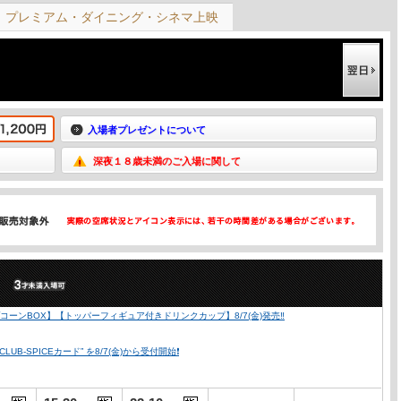
プレミアム・ダイニング・シネマ上映
入場者プレゼントについて
深夜１８歳未満のご入場に関して
）
ーンBOX】【トッパーフィギュア付きドリンクカップ】8/7(金)発売‼️
SPICEカード” を8/7(金)から受付開始❗️