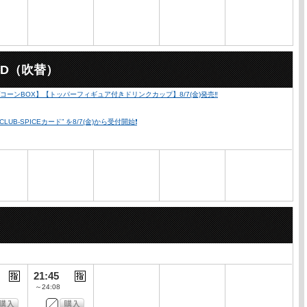
2D（吹替）
ーンBOX】【トッパーフィギュア付きドリンクカップ】8/7(金)発売‼️
SPICEカード” を8/7(金)から受付開始❗️
21:45
～24:08