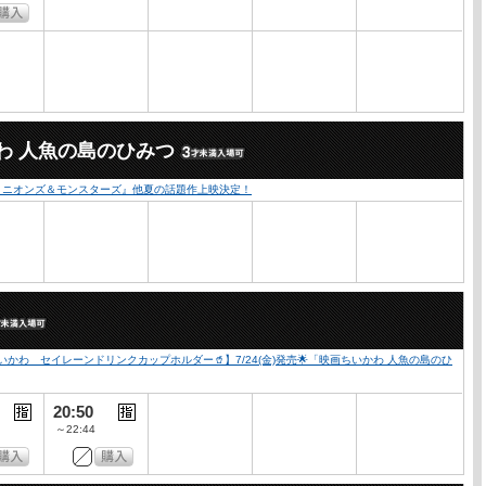
わ 人魚の島のひみつ
『ミニオンズ＆モンスターズ』他夏の話題作上映決定！
かわ セイレーンドリンクカップホルダー🥤】7/24(金)発売🌟「映画ちいかわ 人魚の島のひ
20:50
～22:44