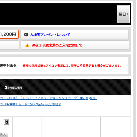
入場者プレゼントについて
深夜１８歳未満のご入場に関して
）
ーンBOX】【トッパーフィギュア付きドリンクカップ】8/7(金)発売‼️
SPICEカード” を8/7(金)から受付開始❗️