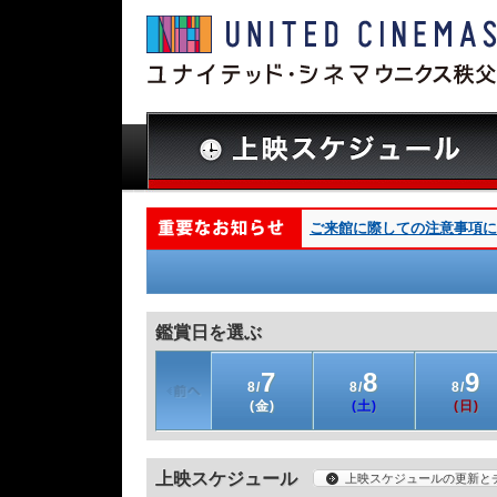
ご来館に際しての注意事項につ
鑑賞日を選ぶ
7
8
9
8/
8/
8/
(金)
(土)
(日)
上映スケジュール
上映スケジュールの更新と