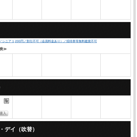
0円／シニア 1,200円／割引不可（会員料金あり）／招待券等無料鑑賞不可
上映≫
ー・デイ（吹替）