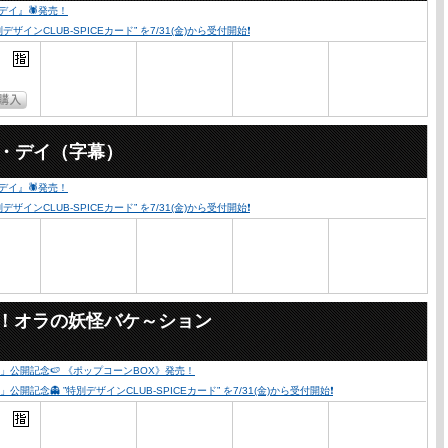
・デイ』🕷発売！
ンCLUB-SPICEカード” を7/31(金)から受付開始❗️
ー・デイ（字幕）
・デイ』🕷発売！
ンCLUB-SPICEカード” を7/31(金)から受付開始❗️
々！オラの妖怪バケ～ション
公開記念🍉 《ポップコーンBOX》発売！
👻 ”特別デザインCLUB-SPICEカード” を7/31(金)から受付開始❗️