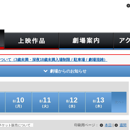
いて（3歳未満・深夜18歳未満入場制限 / 駐車場 / 劇場混雑）
劇場からのお知らせ
10
11
12
13
8/
8/
8/
8/
(月)
(火)
(水)
(木)
印刷用ページ：
本日
|
週間
チケット販売について