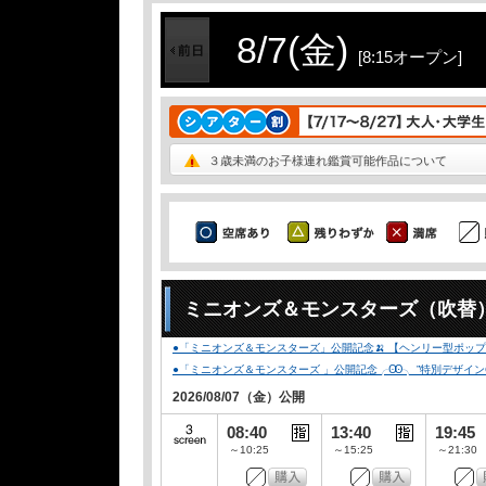
8/7(金)
[8:15オープン]
３歳未満のお子様連れ鑑賞可能作品について
ミニオンズ＆モンスターズ（吹替
●「ミニオンズ＆モンスターズ」公開記念🍌 【ヘンリー型ポップコ
●「ミニオンズ＆モンスターズ 」公開記念╭Ꙭ╮ ”特別デザインCLUB-
2026/08/07（金）公開
08:40
13:40
19:45
～10:25
～15:25
～21:30