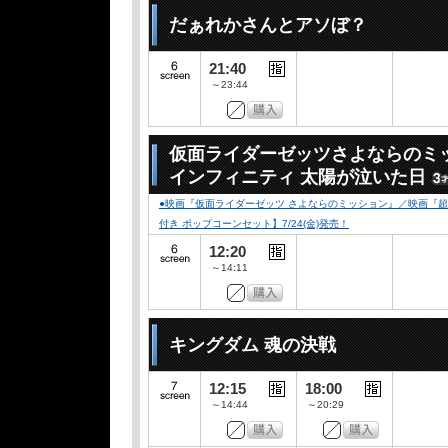
だぁれかさんとアソぼ？
21:40
～23:44
仮面ライダーゼッツさよならのミ
インフィニティ 太陽が泣いた日
●映画『仮面ライダーゼッツ さよならのミッション』／映画『
付き ポップコーンセット】7/24(金)発売！
12:20
～14:11
キングダム 魂の決戦
12:15
18:00
～14:44
～20:29