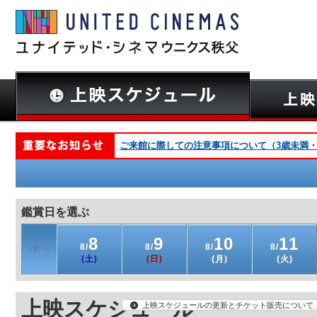
ご来館に際しての注意事項について（3歳未満・深夜
鑑賞日を選ぶ
8
9
10
11
8/
8/
8/
8/
(土)
(日)
(月)
(火)
上映スケジュール
上映スケジュールの更新とチケット販売について