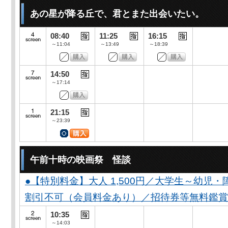
あの星が降る丘で、君とまた出会いたい。
08:40
11:25
16:15
～11:04
～13:49
～18:39
14:50
～17:14
21:15
～23:39
午前十時の映画祭 怪談
●【特別料金】大人 1,500円／大学生～幼児・障が
割引不可（会員料金あり）／招待券等無料鑑賞
10:35
～14:03