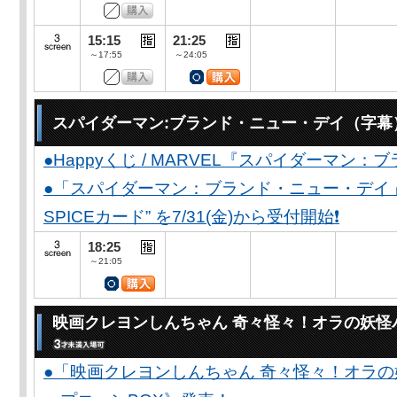
15:15
21:25
～17:55
～24:05
スパイダーマン:ブランド・ニュー・デイ（字幕
●Happyくじ / MARVEL『スパイダーマン
●「スパイダーマン：ブランド・ニュー・デイ」公開
SPICEカード” を7/31(金)から受付開始❗️
18:25
～21:05
映画クレヨンしんちゃん 奇々怪々！オラの妖怪
●「映画クレヨンしんちゃん 奇々怪々！オラの