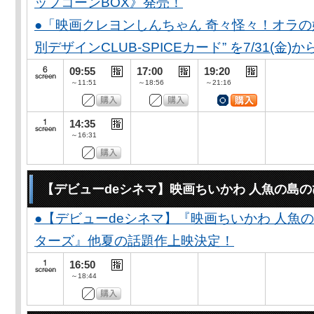
ップコーンBOX》発売！
●「映画クレヨンしんちゃん 奇々怪々！オラの妖
別デザインCLUB-SPICEカード” を7/31(金)か
09:55
17:00
19:20
～11:51
～18:56
～21:16
14:35
～16:31
【デビューdeシネマ】映画ちいかわ 人魚の島
●【デビューdeシネマ】『映画ちいかわ 人魚
ターズ』他夏の話題作上映決定！
16:50
～18:44