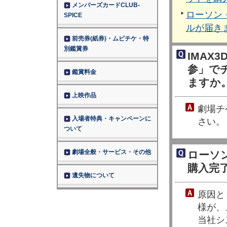
メンバーズカードCLUB-
ローソン
SPICE
ルが届き
前売券(紙券)・ムビチケ・特
別鑑賞券
IMAX
参」で
鑑賞料金
ますか
上映作品
劇場チ
入場者特典・キャンペーンに
さい。
ついて
劇場全般・サービス・その他
ローソ
購入完
遺失物について
原因と
様が、
当社シ