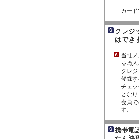
カード
クレジ
はでき
当社メ
を購入
クレジ
登録す
チェッ
となり
会員で
す。
携帯電話
たん決