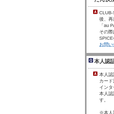
CLU
後、再
「au
その際
SPI
お問い
本人認
本人認
カード
インタ
本人認
す。
※本人