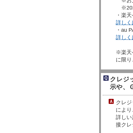
※お支
※20
・楽天
詳しく
・au 
詳しく
※楽天
に限り
クレジ
示や、
クレジ
により
詳しい
接クレ