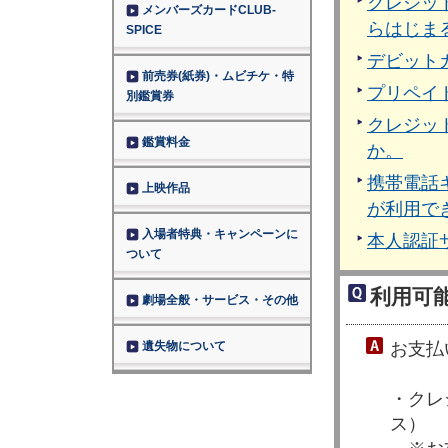
クレジッ
メンバーズカードCLUB-
らはじま
SPICE
デビット
前売券(紙券)・ムビチケ・特
プリペイ
別鑑賞券
クレジッ
鑑賞料金
か。
携帯電話
上映作品
が利用で
入場者特典・キャンペーンに
本人認証
ついて
利用可
劇場全般・サービス・その他
遺失物について
お支払
・クレ
ス）