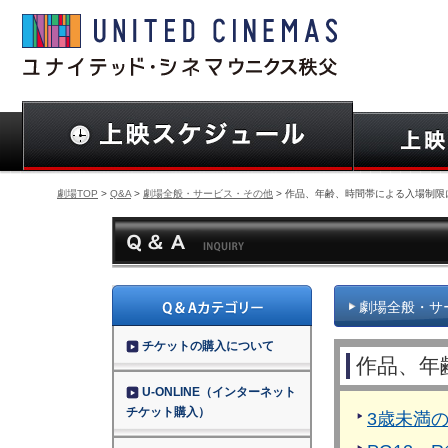
劇場TOP
>
Q&A
>
劇場全般・サービス・その他
> 作品、年齢、時間帯による入場制限
劇場全般・サ
チケットの購入について
作品、年
U-ONLINE（インターネット
チケット購入）
3歳未満