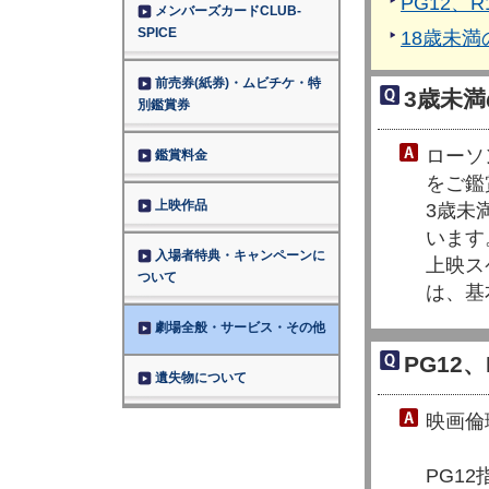
PG12、
メンバーズカードCLUB-
SPICE
18歳未
前売券(紙券)・ムビチケ・特
3歳未
別鑑賞券
ローソ
鑑賞料金
をご鑑
上映作品
3歳未
います
入場者特典・キャンペーンに
上映ス
ついて
は、基
劇場全般・サービス・その他
PG12
遺失物について
映画倫
PG12指