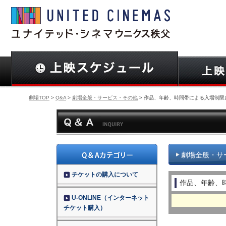
劇場TOP
>
Q&A
>
劇場全般・サービス・その他
> 作品、年齢、時間帯による入場制限
劇場全般・サ
チケットの購入について
作品、年齢、
U-ONLINE（インターネット
チケット購入）