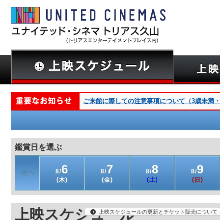
ご来館に際しての注意事項について（3歳未満・深夜
鑑賞日を選ぶ
6
7
8
9
8/
8/
8/
8/
(木)
(金)
(土)
(日)
上映スケジュール
上映スケジュールの更新とチケット販売について