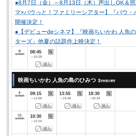
●8月7日（金）～8月13日（木）声出しOK＆
マ×パウっと！ファミリーシアター】『パウ・
開催決定！
●【デビューdeシネマ】『映画ちいかわ 人魚
ターズ』他夏の話題作上映決定！
08:45
～10:28
映画ちいかわ 人魚の島のひみつ
09:15
13:55
18:30
～11:09
～15:49
～20:24
10:30
～12:24