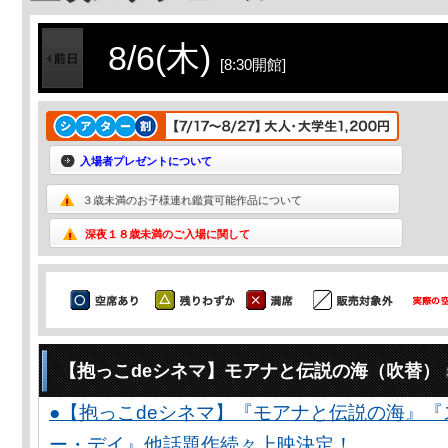
8/6(木)
[8:30開館]
入場者プレゼントについて
３歳未満のお子様連れ鑑賞可能作品について
深夜１８歳未満のご入場に関して
【抱っこdeシネマ】モアナと伝説の海（吹替）
●【抱っこdeシネマ】『モアナと伝説の海』
ー・デイ』他話題作続々上映決定！