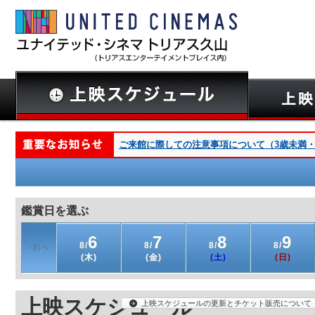
ご来館に際しての注意事項について（3歳未満・深夜
鑑賞日を選ぶ
6
7
8
9
8/
8/
8/
8/
(木)
(金)
(土)
(日)
上映スケジュール
上映スケジュールの更新とチケット販売について