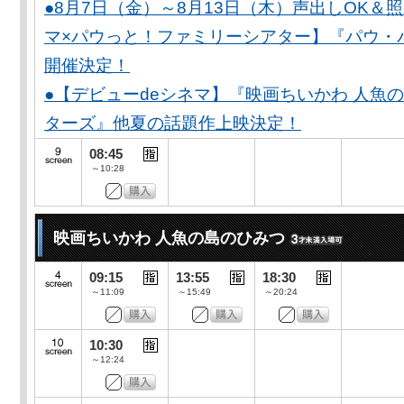
●8月7日（金）～8月13日（木）声出しOK＆
マ×パウっと！ファミリーシアター】『パウ・
開催決定！
●【デビューdeシネマ】『映画ちいかわ 人魚
ターズ』他夏の話題作上映決定！
08:45
～10:28
映画ちいかわ 人魚の島のひみつ
09:15
13:55
18:30
～11:09
～15:49
～20:24
10:30
～12:24