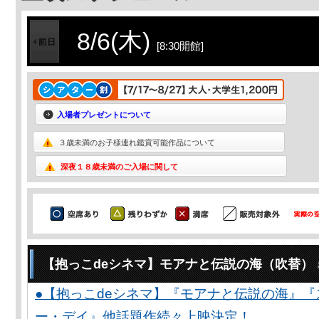
8/6(木)
[8:30開館]
入場者プレゼントについて
３歳未満のお子様連れ鑑賞可能作品について
深夜１８歳未満のご入場に関して
【抱っこdeシネマ】モアナと伝説の海（吹替）
●【抱っこdeシネマ】『モアナと伝説の海』
ー・デイ』他話題作続々上映決定！