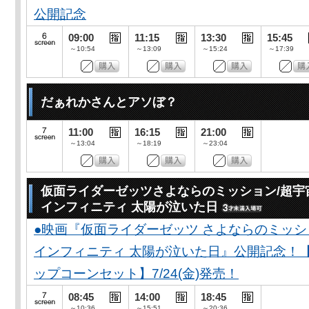
公開記念
09:00
11:15
13:30
15:45
～10:54
～13:09
～15:24
～17:39
だぁれかさんとアソぼ？
11:00
16:15
21:00
～13:04
～18:19
～23:04
仮面ライダーゼッツさよならのミッション/超宇
インフィニティ 太陽が泣いた日
●映画『仮面ライダーゼッツ さよならのミッ
インフィニティ 太陽が泣いた日』公開記念！
ップコーンセット】7/24(金)発売！
08:45
14:00
18:45
～10:36
～15:51
～20:36