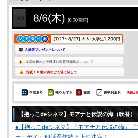
8/6(木)
[8:00開館]
入場者プレゼントについて
３歳未満のお子様連れ鑑賞可能作品について
深夜１８歳未満のご入場に関して
【抱っこdeシネマ】モアナと伝説の海（吹替）
●【抱っこdeシネマ】『モアナと伝説の海』
ー・デイ』他話題作続々上映決定！