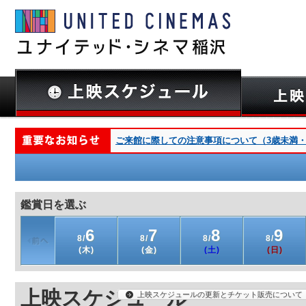
ご来館に際しての注意事項について（3歳未満・深夜
鑑賞日を選ぶ
6
7
8
9
8/
8/
8/
8/
(木)
(金)
(土)
(日)
上映スケジュール
上映スケジュールの更新とチケット販売について