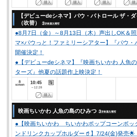
【デビューdeシネマ】パウ・パトロール ザ・
（吹替）
●8月7日（金）～8月13日（木）声出しOK＆
マ×パウっと！ファミリーシアター】『パウ・
開催決定！
●【デビューdeシネマ】『映画ちいかわ 人魚
ターズ』他夏の話題作上映決定！
10:45
～12:28
映画ちいかわ 人魚の島のひみつ
●【映画ちいかわ ちいかわポップコーンボッ
ンドリンクカップホルダー🥤】7/24(金)発売