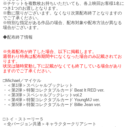
※チケットを複数枚お持ちいただいても、各上映回お客様1名に
つき1つのお渡しとなります。
※数に限りがございます。なくなり次第配布終了となりますの
でご了承ください。
※特別な指定がある作品の場合、配布対象や配布方法が異なる
場合がございます。
◆配布終了情報
※先着配布が終了した場合、以下に掲載します。
週替わり特典は配布期間中になくなった場合のみ記載されてお
ります。
状況は随時変動し下に記載がなくても終了している場合があり
ますのでご了承ください。
□Michael／マイケル
・＜第1弾＞スペシャルブックレット
・＜第2弾＞特製コレクタブルカード Beat It RED ver.
・＜第3弾＞スペシャルブックレットvol.2
・＜第4弾＞特製コレクタブルカード YoungMJ ver.
・＜第5弾＞特製コレクタブルカード Billie Jean ver.
□トイ・ストーリー５
＜全バージョン共通＞キャラクタークリアシート