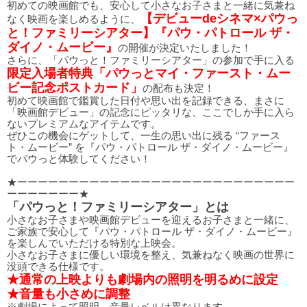
初めての映画館でも、安心して小さなお子さまと一緒に気兼ね
【デビューdeシネマ×パウっ
なく映画を楽しめるように、
と！ファミリーシアター】『パウ・パトロール ザ・
ダイノ・ムービー』
の開催が決定いたしました！
さらに、「パウっと！ファミリーシアター」の参加で手に入る
限定入場者特典「パウっとマイ・ファースト・ムー
ビー記念ポストカード」
の配布も決定！
初めて映画館で鑑賞した日付や思い出を記録できる、まさに
「映画館デビュー」の記念にピッタリな、ここでしか手に入ら
ないプレミアムなアイテムです。
ぜひこの機会にゲットして、一生の思い出に残る “ファース
ト・ムービー” を『パウ・パトロール ザ・ダイノ・ムービー』
でパウっと体験してください！
★ーーーーーーーーーーーーーーーーーーーーーーーーーーー
ーーーーーーー★
「パウっと！ファミリーシアター」とは
小さなお子さまや映画館デビューを迎えるお子さまと一緒に、
ご家族で安心して『パウ・パトロール ザ・ダイノ・ムービー』
を楽しんでいただける特別な上映会。
小さなお子さまに優しい環境を整え、気兼ねなく映画の世界に
没頭できる仕様です。
★通常の上映よりも劇場内の照明を明るめに設定
★音量も小さめに調整
※劇場によって照明、音量レベルは異なります。