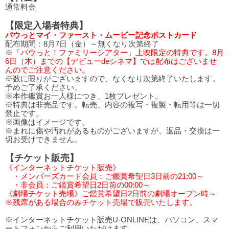
通常料金
【限定入場者特典】
パウっとマイ・ファースト・ムービー記念ポストカード
配布期間：8月7日（金）～無くなり次第終了
※
「パウっと！ファミリーシアター」上映限定の特典です。8月
6日（木）までの【デビューdeシネマ】では配布はございませ
んのでご注意ください。
※数に限りがございますので、なくなり次第終了いたします。
予めご了承ください。
※本作鑑賞お一人様につき、1枚プレゼント。
※特典は非売品です。転売、内容の複写・複製・転用等は一切
禁止です。
※画像はイメージです。
※まれに傷や汚れがあるものがございますが、返品・交換は一
切お受けできません。
【チケット販売】
《インターネットチケット販売》
・メンバーズカード会員：ご鑑賞希望日3日前の21:00～
・非会員：ご鑑賞希望日2日前の00:00～
《劇場チケット売場》ご鑑賞希望日2日前の劇場オープン時～
※残席がある場合のみチケット売場で販売いたします。
※インターネットチケット販売U-ONLINEは、パソコン、スマ
ートフォンからご利用いただけます。