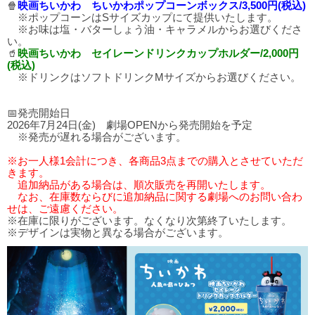
🍿
映画ちいかわ ちいかわポップコーンボックス/3,500円(税込)
※ポップコーンはSサイズカップにて提供いたします。
※お味は塩・バターしょう油・キャラメルからお選びくださ
い。
🥤
映画ちいかわ セイレーンドリンクカップホルダー/2,000円
(税込)
※ドリンクはソフトドリンクMサイズからお選びください。
📅発売開始日
2026年7月24日(金) 劇場OPENから発売開始を予定
※発売が遅れる場合がございます。
※お一人様1会計につき、各商品3点までの購入とさせていただ
きます。
追加納品がある場合は、順次販売を再開いたします。
なお、在庫数ならびに追加納品に関する劇場へのお問い合わ
せは、ご遠慮ください。
※在庫に限りがございます。なくなり次第終了いたします。
※デザインは実物と異なる場合がございます。