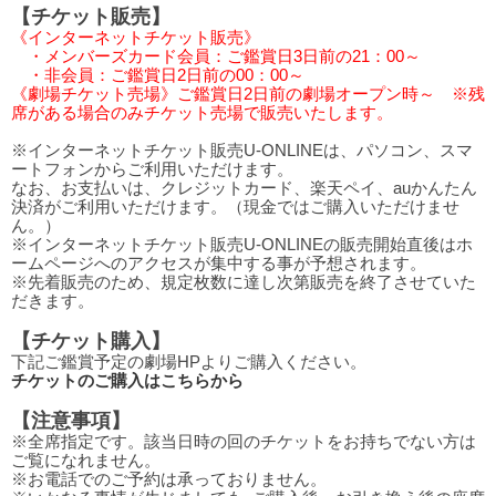
【チケット販売】
《インターネットチケット販売》
・メンバーズカード会員：ご鑑賞日3日前の21：00～
・非会員：ご鑑賞日2日前の00：00～
《劇場チケット売場》ご鑑賞日2日前の劇場オープン時～ ※残
席がある場合のみチケット売場で販売いたします。
※インターネットチケット販売U-ONLINEは、パソコン、スマ
ートフォンからご利用いただけます。
なお、お支払いは、クレジットカード、楽天ペイ、auかんたん
決済がご利用いただけます。（現金ではご購入いただけませ
ん。）
※インターネットチケット販売U-ONLINEの販売開始直後はホ
ームページへのアクセスが集中する事が予想されます。
※先着販売のため、規定枚数に達し次第販売を終了させていた
だきます。
【チケット購入】
下記ご鑑賞予定の劇場HPよりご購入ください。
チケットのご購入はこちらから
【注意事項】
※全席指定です。該当日時の回のチケットをお持ちでない方は
ご覧になれません。
※お電話でのご予約は承っておりません。