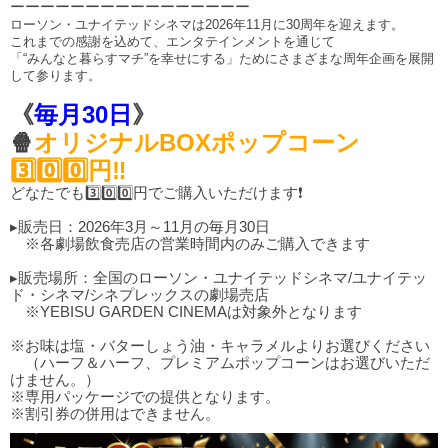
ーーーーーーーーーーーーーーーー
ローソン・ユナイテッドシネマは2026年11月に30周年を迎えます。
これまでの感謝を込めて、エンタテインメントを通じて
「“みんなと暮らすマチ”を幸せにする」ためにさまざまな周年企画を展開
して参ります。
《
毎月30日
》
🍿
オリジナルBOXポップコーン
3️⃣0️⃣0️⃣円‼️
どなたでも3️⃣0️⃣0️⃣円でご購入いただけます❗
▸販売日：2026年3月～11月の毎月30日
※各劇場飲食売店の営業時間内のみご購入できます
▸販売場所：全国のローソン・ユナイテッドシネマ/ユナイテッ
ド・シネマ/シネプレックスの劇場売店
※YEBISU GARDEN CINEMAは対象外となります
※お味は塩・バターしょう油・キャラメルよりお選びください
（ハーフ＆ハーフ、プレミアムポップコーンはお選びいただ
けません。）
※専用パッケージでの提供となります。
※割引券の併用はできません。