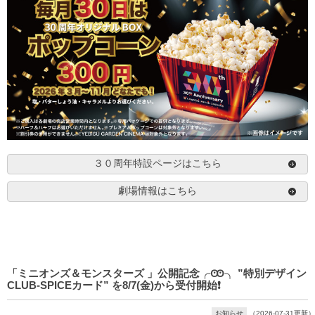
３０周年特設ページはこちら
劇場情報はこちら
「ミニオンズ＆モンスターズ 」公開記念╭Ꙭ╮ ”特別デザイン
CLUB-SPICEカード” を8/7(金)から受付開始❗️
お知らせ
（2026-07-31更新）