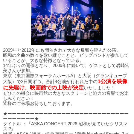
2009年と2012年にも開催されて大きな反響を呼んだ公演。
昭和の名曲の数々を歌い継ぐことと、ビッグバンドが参加して
いることが、大きな特徴となっている。
14年ぶりの開催となり、2009年に続いて、ゲストとして岩崎宏
美さんが参加。
東京（東京国際フォーラムホールA）と大阪（グランキューブ
1公演を映像
大阪）で2日間ずつ、合計4公演が行われた中の
に先駆け、映画館での上映が決定
いたしました！
ぜひこの機会に映画館の大きなスクリーンと迫力の音響でお楽
しみください！
皆様のご来場お待ちしております。
★ーーーーーーーーーーーーーーーーーーーーーーーーーーー
ーーーーーーー★
タイトル ：『ASKA CONCERT 2026 昭和が見ていたクリスマ
ス!?』