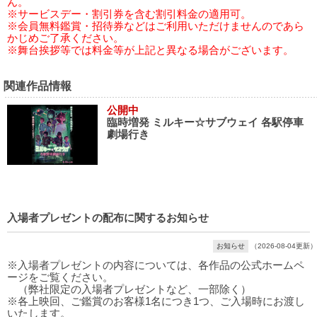
ん。
※サービスデー・割引券を含む割引料金の適用可。
※会員無料鑑賞・招待券などはご利用いただけませんのであら
かじめご了承ください。
※舞台挨拶等では料金等が上記と異なる場合がございます。
関連作品情報
公開中
臨時増発 ミルキー☆サブウェイ 各駅停車
劇場行き
入場者プレゼントの配布に関するお知らせ
お知らせ
（2026-08-04更新）
※入場者プレゼントの内容については、各作品の公式ホームペ
ージをご覧ください。
（弊社限定の入場者プレゼントなど、一部除く）
※各上映回、ご鑑賞のお客様1名につき1つ、ご入場時にお渡し
いたします。