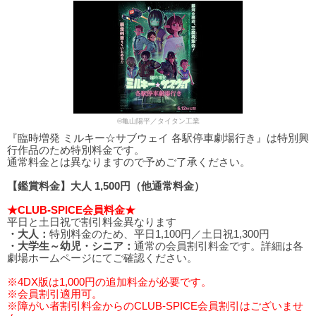
©亀山陽平／タイタン工業
『臨時増発 ミルキー☆サブウェイ 各駅停車劇場行き』は特別興
行作品のため特別料金です。
通常料金とは異なりますので予めご了承ください。
【鑑賞料金】大人 1,500円（他通常料金）
★CLUB-SPICE会員料金★
平日と土日祝で割引料金異なります
・大人：
特別料金のため、平日1,100円／土日祝1,300円
・大学生～幼児・シニア：
通常の会員割引料金です。詳細は各
劇場ホームページにてご確認ください。
※4DX版は1,000円の追加料金が必要です。
※会員割引適用可。
※障がい者割引料金からのCLUB-SPICE会員割引はございませ