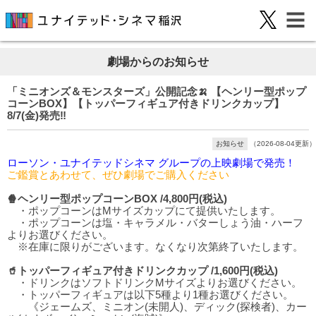
劇場からのお知らせ
「ミニオンズ＆モンスターズ」公開記念🍌 【ヘンリー型ポップ
コーンBOX】【トッパーフィギュア付きドリンクカップ】
8/7(金)発売‼️
お知らせ
（2026-08-04更新）
ローソン・ユナイテッドシネマ グループの上映劇場で発売！
ご鑑賞とあわせて、ぜひ劇場でご購入ください
🍿ヘンリー型ポップコーンBOX /4,800円(税込)
・ポップコーンはMサイズカップにて提供いたします。
・ポップコーンは塩・キャラメル・バターしょう油・ハーフ
よりお選びください。
※在庫に限りがございます。なくなり次第終了いたします。
🥤トッパーフィギュア付きドリンクカップ /1,600円(税込)
・ドリンクはソフトドリンクMサイズよりお選びください。
・トッパーフィギュアは以下5種より1種お選びください。
《ジェームズ、ミニオン(未開人)、ディック(探検者)、カー