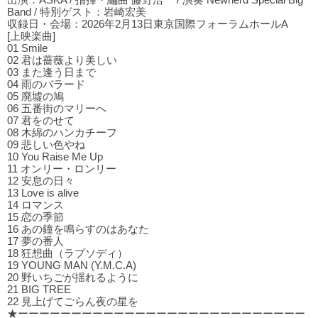
出演：ASKA / 指揮・編曲 藤野浩一 / 演奏 Newherd Special Big
Band / 特別ゲスト：岩崎宏美
収録日・会場：2026年2月13日東京国際フォーラムホールA
[上映楽曲]
01 Smile
02 君は薔薇より美しい
03 また逢う⽇まで
04 ⾬のバラード
05 廃墟の鳩
06 五番街のマリーへ
07 君をのせて
08 木綿のハンカチーフ
09 悲しい⾊やね
10 You Raise Me Up
11 オンリー・ロンリー
12 安息の⽇々
13 Love is alive
14 ロマンス
15 恋の季節
16 あの鐘を鳴らすのはあなた
17 夢の番⼈
18 狂想曲（ラプソディ）
19 YOUNG MAN (Y.M.C.A)
20 野いちごが揺れるように
21 BIG TREE
22 ⾒上げてごらん夜の星を
★ーーーーーーーーーーーーーーーーーーーーーーーーーーー