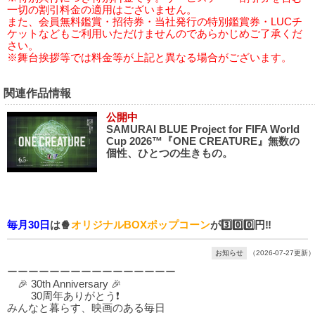
一切の割引料金の適用はございません。
また、会員無料鑑賞・招待券・当社発行の特別鑑賞券・LUCチ
ケットなどもご利用いただけませんのであらかじめご了承くだ
さい。
※舞台挨拶等では料金等が上記と異なる場合がございます。
関連作品情報
公開中
SAMURAI BLUE Project for FIFA World
Cup 2026™『ONE CREATURE』無数の
個性、ひとつの生きもの。
毎月30日
は🍿
オリジナルBOXポップコーン
が3️⃣0️⃣0️⃣円‼️
お知らせ
（2026-07-27更新）
ーーーーーーーーーーーーーーーー
🎉 30th Anniversary 🎉
30周年ありがとう❗
みんなと暮らす、映画のある毎日