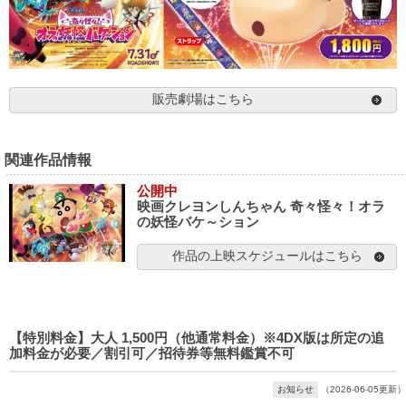
販売劇場はこちら
関連作品情報
公開中
映画クレヨンしんちゃん 奇々怪々！オラ
の妖怪バケ～ション
作品の上映スケジュールはこちら
【特別料金】大人 1,500円（他通常料金）※4DX版は所定の追
加料金が必要／割引可／招待券等無料鑑賞不可
お知らせ
（2026-06-05更新）