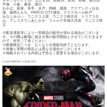
キャナルシティ13、なかま16、豊橋18、豊洲、前橋、春日部、
平塚、小倉、幕張、旭川、
わかば、新座、幸手、水戸、岡崎、橿原、アクアシティお台
場、福岡ももち、PARCO CITY浦添、テラスモール松戸、
みなとみらい、ウニクス上里、ウニクス南古谷、トリアス久
山、アシコタウンあしかが、フォルテ宮城大河原、ウニクス秩
父
※配送遅延等により一部商品の販売が遅れる場合がございま
す。その際は劇場に届き次第の販売開始とさせていただきます
ので、何卒ご了承ください。
※数量限定につき、なくなり次第販売終了となります。
※画像と実際の商品とは異なる場合がございます。
※掲載されている内容は予告なく変更する場合がございます。
© 2026 MARVEL © 2026 CPII