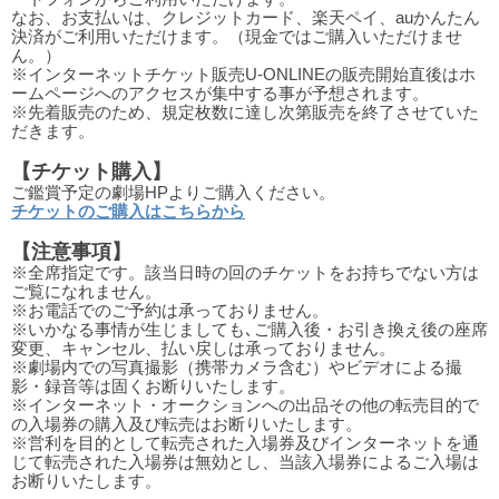
なお、お支払いは、クレジットカード、楽天ペイ、auかんたん
決済がご利用いただけます。（現金ではご購入いただけませ
ん。）
※インターネットチケット販売U-ONLINEの販売開始直後はホ
ームページへのアクセスが集中する事が予想されます。
※先着販売のため、規定枚数に達し次第販売を終了させていた
だきます。
【チケット購入】
ご鑑賞予定の劇場HPよりご購入ください。
チケットのご購入はこちらから
【注意事項】
※全席指定です。該当日時の回のチケットをお持ちでない方は
ご覧になれません。
※お電話でのご予約は承っておりません。
※いかなる事情が生じましても､ご購入後・お引き換え後の座席
変更、キャンセル、払い戻しは承っておりません。
※劇場内での写真撮影（携帯カメラ含む）やビデオによる撮
影・録音等は固くお断りいたします。
※インターネット・オークションへの出品その他の転売目的で
の入場券の購入及び転売はお断りいたします。
※営利を目的として転売された入場券及びインターネットを通
じて転売された入場券は無効とし、当該入場券によるご入場は
お断りいたします。