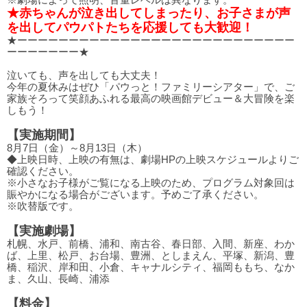
★赤ちゃんが泣き出してしまったり、お子さまが声
を出してパウパトたちを応援しても大歓迎！
★ーーーーーーーーーーーーーーーーーーーーーーーーーーー
ーーーーーーー★
泣いても、声を出しても大丈夫！
今年の夏休みはぜひ「パウっと！ファミリーシアター」で、ご
家族そろって笑顔あふれる最高の映画館デビュー＆大冒険を楽
しもう！
【実施期間】
8月7日（金）～8月13日（木）
◆上映日時、上映の有無は、劇場HPの上映スケジュールよりご
確認ください。
※小さなお子様がご覧になる上映のため、プログラム対象回は
賑やかになる場合がございます。予めご了承ください。
※吹替版です。
【実施劇場】
札幌、水戸、前橋、浦和、南古谷、春日部、入間、新座、わか
ば、上里、松戸、お台場、豊洲、としまえん、平塚、新潟、豊
橋、稲沢、岸和田、小倉、キャナルシティ、福岡ももち、なか
ま、久山、長崎、浦添
【料金】