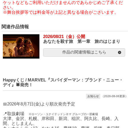
ケットなどもご利用いただけませんのであらかじめご了承くだ
さい。
※舞台挨拶等では料金等が上記と異なる場合がございます。
関連作品情報
2026/08/21（金）公開
あなたを殺す旅 第一章 旅のはじまり
作品の関連情報はこちら
Happyくじ / MARVEL『スパイダーマン：ブランド・ニュー・
デイ』🕷発売！
お知らせ
（2026-08-06更新）
📅2026年8月7日(金)より順次発売予定
📍取扱劇場
※ローソン・ユナイテッドシネマ グループの一部劇場
大津、金沢、札幌、岸和田、新潟、稲沢、阿久比、長崎、入
間、としまえん、