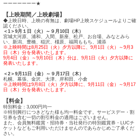
ーーーーーーー★
【上映期間／上映劇場】
◆上映日時、上映の有無は、劇場HP上映スケジュールよりご確
認ください。
＜1＞9月１日（火）～９月10日（木）
宮城大河原、浦和、入間、新座、松戸、お台場、みなとみら
い、新潟、豊橋、稲沢、橿原、福岡ももち、浦添
※上映時間は8月25日（火）夕方以降に、9月1日（火）～9月3
日（木）分を発表いたします。
9月4日（金）～9月10日（木）分は、9月1日（火）夕方以降に
発表いたします。
＜2＞9月11日（金）～９月17日（木）
札幌、幕張、金沢、大津、岸和田、小倉
※上映時間は9月8日（火）夕方以降に、9月11日（金）～9月17
日（木）分を発表いたします。
【料金】
特別料金：3,000円均一
※特別興行につきどなた様も均一料金です。サービスデー・割
引券を含む一切の割引料金の適用はございません。
また、会員無料鑑賞・招待券・当社発行の特別鑑賞券・LUCチ
ケットなどもご利用いただけませんのであらかじめご了承くだ
さい。