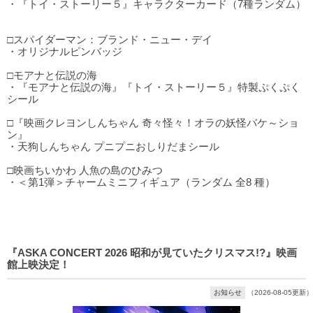
・『トイ・ストーリー５』キャラクターカード（7種ランダム）
□スパイダーマン：ブランド・ニュー・デイ
・オリジナルピンバッジ
□モアナと伝説の海
・『モアナと伝説の海』『トイ・ストーリー５』特製ぷくぷく
シール
□『映画クレヨンしんちゃん 奇々怪々！オラの妖怪バケ～ショ
ン』
・天狗しんちゃん プニプニおしりだまシール
□映画ちいかわ 人魚の島のひみつ
・＜第1弾＞チャームミニフィギュア（ランダム 全8 種）
『ASKA CONCERT 2026 昭和が見ていたクリスマス!?』映画
館上映決定！
お知らせ
（2026-08-05更新）