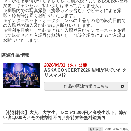
※いかなる事情が生じましても､ご購入後・お引き換え後の座席
変更、キャンセル、払い戻しは承っておりません。
※劇場内での写真撮影（携帯カメラ含む）やビデオによる撮
影・録音等は固くお断りいたします。
※インターネット・オークションへの出品その他の転売目的で
の入場券の購入及び転売はお断りいたします。
※営利を目的として転売された入場券及びインターネットを通
じて転売された入場券は無効とし、当該入場券によるご入場は
お断りいたします。
関連作品情報
2026/09/01（火）公開
ASKA CONCERT 2026 昭和が見ていたク
リスマス!?
作品の関連情報はこちら
【特別料金】大人、大学生、シニア1,200円／高校生以下、障が
い者1,000円／その他割引不可／招待券等無料鑑賞可
お知らせ
（2026-06-03更新）