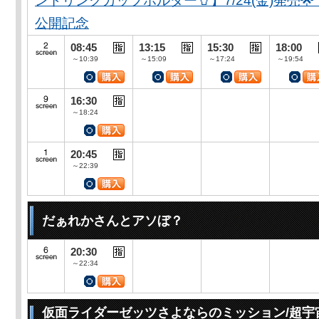
ンドリンクカップホルダー🥤】7/24(金)発売
公開記念
08:45
13:15
15:30
18:00
～10:39
～15:09
～17:24
～19:54
16:30
～18:24
20:45
～22:39
だぁれかさんとアソぼ？
20:30
～22:34
仮面ライダーゼッツさよならのミッション/超宇