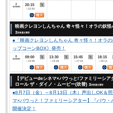
20:15
～22:55
映画クレヨンしんちゃん 奇々怪々！オラの妖怪
●「映画クレヨンしんちゃん 奇々怪々！オラの
ップコーンBOX》発売！
09:00
13:30
15:45
18:15
～10:56
～15:26
～17:41
～20:11
【デビューdeシネマ×パウっと!ファミリーシア
ロール ザ・ダイノ・ムービー(吹替)
●8月7日（金）～8月13日（木）声出しOK＆
マ×パウっと！ファミリーシアター】『パウ・
開催決定！