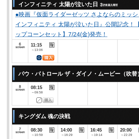
インフィニティ 太陽が泣いた日
●映画『仮面ライダーゼッツ さよならのミッ
インフィニティ 太陽が泣いた日』公開記念！
ップコーンセット】7/24(金)発売！
11:15
～13:06
パウ・パトロール ザ・ダイノ・ムービー（吹替
08:15
～09:58
キングダム 魂の決戦
08:30
14:00
16:45
20:00
～10:59
～16:29
～19:14
～22:29