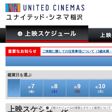
ご来館に際しての注意事項について（3歳未満・深夜
鑑賞日を選ぶ
7
8
9
10
8/
8/
8/
8/
(金)
(土)
(日)
(月)
上映スケジュール
上映スケジュールの更新とチケット販売について