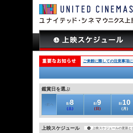
ご来館に際しての注意事項につ
鑑賞日を選ぶ
8
9
10
8/
8/
8/
(土)
(日)
(月)
上映スケジュール
上映スケジュールの更新と