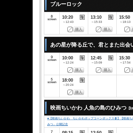
ブルーロック
10:20
13:10
15:50
～12:43
～15:33
～18:13
あの星が降る丘で、君とまた出会
10:00
12:45
15:30
～12:24
～15:09
～17:54
18:00
～20:24
映画ちいかわ 人魚の島のひみつ
●【映画ちいかわ ちいかわポップコーンボックス🍿】【映画ちい
みつ」公開記念
08:15
12:50