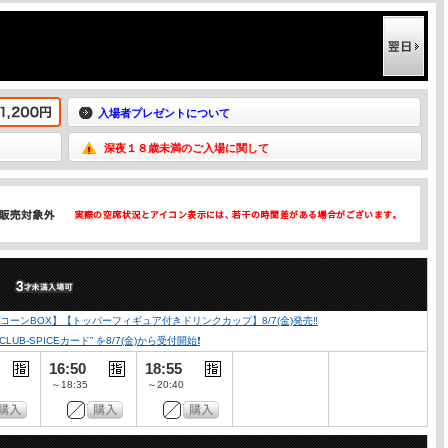
入場者プレゼントについて
深夜１８歳未満のご入場に関して
）
ーンBOX】【トッパーフィギュア付きドリンクカップ】8/7(金)発売‼️
SPICEカード” を8/7(金)から受付開始❗️
16:50
18:55
～18:35
～20:40