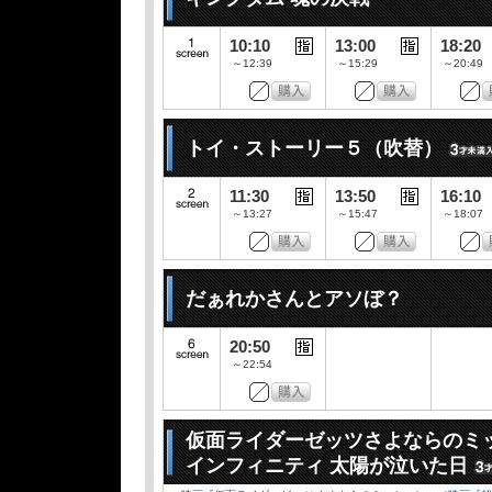
10:10
13:00
18:20
～12:39
～15:29
～20:49
トイ・ストーリー５（吹替）
11:30
13:50
16:10
～13:27
～15:47
～18:07
だぁれかさんとアソぼ？
20:50
～22:54
仮面ライダーゼッツさよならのミ
インフィニティ 太陽が泣いた日