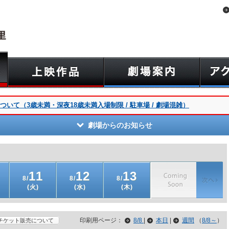
いて（3歳未満・深夜18歳未満入場制限 / 駐車場 / 劇場混雑）
劇場からのお知らせ
11
12
13
8/
8/
8/
(火)
(水)
(木)
印刷用ページ：
8/8
|
本日
|
週間
（
8/8～
）
チケット販売について