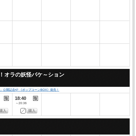
々！オラの妖怪バケ～ション
公開記念🍉 《ポップコーンBOX》発売！
18:40
～20:36