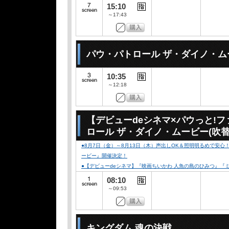
15:10
～17:43
パウ・パトロール ザ・ダイノ・ム
10:35
～12:18
【デビューdeシネマ×パウっと!
ロール ザ・ダイノ・ムービー(吹替
●8月7日（金）～8月13日（木）声出しOK＆照明明るめで安
ービー』開催決定！
●【デビューdeシネマ】『映画ちいかわ 人魚の島のひみつ』
08:10
～09:53
キングダム 魂の決戦