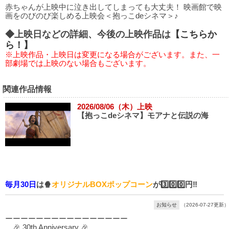
赤ちゃんが上映中に泣き出してしまっても大丈夫！ 映画館で映
画をのびのび楽しめる上映会＜抱っこdeシネマ＞♪
◆上映日などの詳細、今後の上映作品は
【こちらか
ら！】
※上映作品・上映日は変更になる場合がございます。また、一
部劇場では上映のない場合もございます。
関連作品情報
2026/08/06（木）上映
【抱っこdeシネマ】モアナと伝説の海
毎月30日
は🍿
オリジナルBOXポップコーン
が3️⃣0️⃣0️⃣円‼️
お知らせ
（2026-07-27更新）
ーーーーーーーーーーーーーーーー
🎉 30th Anniversary 🎉