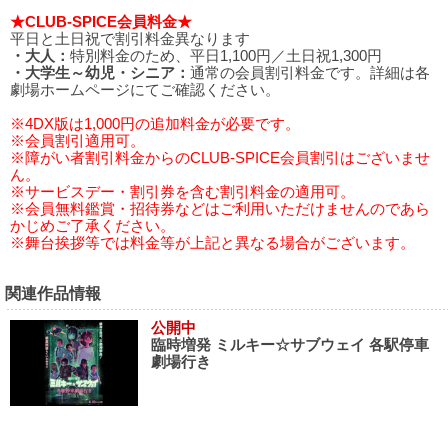
★CLUB-SPICE会員料金★
平日と土日祝で割引料金異なります
・大人：
特別料金のため、平日1,100円／土日祝1,300円
・大学生～幼児・シニア：
通常の会員割引料金です。詳細は各
劇場ホームページにてご確認ください。
※4DX版は1,000円の追加料金が必要です。
※会員割引適用可。
※障がい者割引料金からのCLUB-SPICE会員割引はございませ
ん。
※サービスデー・割引券を含む割引料金の適用可。
※会員無料鑑賞・招待券などはご利用いただけませんのであら
かじめご了承ください。
※舞台挨拶等では料金等が上記と異なる場合がございます。
関連作品情報
公開中
臨時増発 ミルキー☆サブウェイ 各駅停車
劇場行き