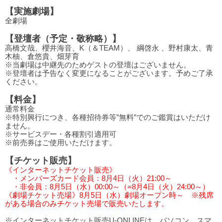
【実施劇場】
全劇場
【登壇者（予定・敬称略）】
高橋文哉、櫻井海音、K（＆TEAM）、 綱啓永 、野村康太、青
木柚、倉悠貴、畑芽育
※当劇場は中継先のためゲストの登壇はございません。
※登壇者は予告なく変更になることがございます。予めご了承
ください。
【料金】
通常料金
※特別興行につき、各種招待券等”無料”でのご鑑賞はいただけ
ません。
※サービスデー・各種割引適用可
※前売券はご使用いただけます。
【チケット販売】
《インターネットチケット販売》
・メンバーズカード会員：8月4日（火）21:00～
・非会員：8月5日（水）00:00～（=8月4日（火）24:00～）
《劇場チケット売場》8月5日（水）劇場オープン時～ ※残席
がある場合のみチケット売場で販売いたします。
※インターネットチケット販売U-ONLINEは、パソコン、スマ