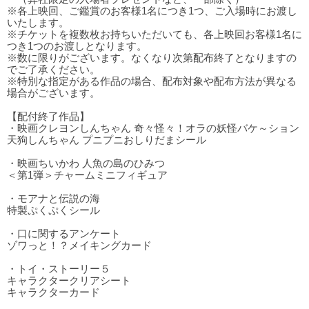
※各上映回、ご鑑賞のお客様1名につき1つ、ご入場時にお渡し
いたします。
※チケットを複数枚お持ちいただいても、各上映回お客様1名に
つき1つのお渡しとなります。
※数に限りがございます。なくなり次第配布終了となりますの
でご了承ください。
※特別な指定がある作品の場合、配布対象や配布方法が異なる
場合がございます。
【配付終了作品】
・映画クレヨンしんちゃん 奇々怪々！オラの妖怪バケ～ション
天狗しんちゃん プニプニおしりだまシール
・映画ちいかわ 人魚の島のひみつ
＜第1弾＞チャームミニフィギュア
・モアナと伝説の海
特製ぷくぷくシール
・口に関するアンケート
ゾワっと！？メイキングカード
・トイ・ストーリー５
キャラクタークリアシート
キャラクターカード