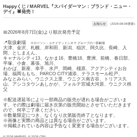
Happyくじ / MARVEL『スパイダーマン：ブランド・ニュー・
デイ』🕷発売！
お知らせ
（2026-08-06更新）
📅2026年8月7日(金)より順次発売予定
📍取扱劇場
※ローソン・ユナイテッドシネマ グループの一部劇場
大津、金沢、札幌、岸和田、新潟、稲沢、阿久比、長崎、入
間、としまえん、
キャナルシティ13、なかま16、豊橋18、豊洲、前橋、春日部、
平塚、小倉、幕張、旭川、
わかば、新座、幸手、水戸、岡崎、橿原、アクアシティお台
場、福岡ももち、PARCO CITY浦添、テラスモール松戸、
みなとみらい、ウニクス上里、ウニクス南古谷、トリアス久
山、アシコタウンあしかが、フォルテ宮城大河原、ウニクス秩
父
※配送遅延等により一部商品の販売が遅れる場合がございま
す。その際は劇場に届き次第の販売開始とさせていただきます
ので、何卒ご了承ください。
※数量限定につき、なくなり次第販売終了となります。
※画像と実際の商品とは異なる場合がございます。
※掲載されている内容は予告なく変更する場合がございます。
© 2026 MARVEL © 2026 CPII