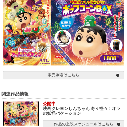
販売劇場はこちら
関連作品情報
公開中
映画クレヨンしんちゃん 奇々怪々！オラ
の妖怪バケ～ション
作品の上映スケジュールはこちら