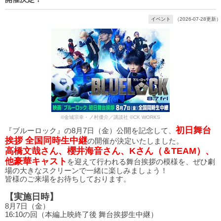
イベント
（2026-07-28更新）
©金城宗幸・ノ村優介／講談社 ©CK WORKS
初日舞台
『ブルーロック』の8月7日（金）公開を記念して、
挨拶 全国同時生中継
の開催が決定いたしました。
高橋文哉さん、櫻井海音さん、Kさん（＆TEAM）、
他豪華キャスト
を迎えて行われる舞台挨拶の模様を、ぜひ劇
場の大きなスクリーンで一緒に楽しみましょう！
皆様のご来場をお待ちしております。
【実施日時】
8月7日（金）
16:10の回（本編上映終了後 舞台挨拶生中継）