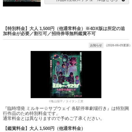
【特別料金】大人 1,500円（他通常料金）※4DX版は所定の追
加料金が必要／割引可／招待券等無料鑑賞不可
お知らせ
（2026-06-05更新）
©亀山陽平／タイタン工業
『臨時増発 ミルキー☆サブウェイ 各駅停車劇場行き』は特別興
行作品のため特別料金です。
通常料金とは異なりますので予めご了承ください。
【鑑賞料金】大人 1,500円（他通常料金）