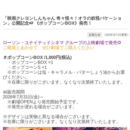
「映画クレヨンしんちゃん 奇々怪々！オラの妖怪バケ～ショ
ン」公開記念🍉 《ポップコーンBOX》発売！
お知らせ
（2026-07-31更新）
ローソン・ユナイテッドシネマ グループの上映劇場で発売🌻
ご鑑賞とあわせて、ぜひ劇場でご購入ください
🥤ポップコーンBOX /1,800円(税込)
・ポップコーンBOX ×1
・ポップコーンS ×1
※ポップコーンは塩・キャラメル・バターしょう油からお選
びください。
※在庫に限りがございます。なくなり次第終了いたします。
📅販売期間
2026年7月31日(金)～
※劇場OPENより発売開始予定です。
※発売が遅れる場合がございます。
※デザインは実物と異なる場合がございます。
※在庫に限りがございます。なくなり次第終了いたします。