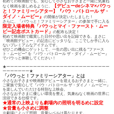
初めての映画館でも、安心して小さなお子さまと一緒に気兼ね
【デビューdeシネマ×パウっ
なく映画を楽しめるように、
と！ファミリーシアター】『パウ・パトロール ザ・
ダイノ・ムービー』
の開催が決定いたしました！
さらに、「パウっと！ファミリーシアター」の参加で手に入る
限定入場者特典「パウっとマイ・ファースト・ムー
ビー記念ポストカード」
の配布も決定！
初めて映画館で鑑賞した日付や思い出を記録できる、まさに
「映画館デビュー」の記念にピッタリな、ここでしか手に入ら
ないプレミアムなアイテムです。
ぜひこの機会にゲットして、一生の思い出に残る “ファース
ト・ムービー” を『パウ・パトロール ザ・ダイノ・ムービー』
でパウっと体験してください！
★ーーーーーーーーーーーーーーーーーーーーーーーーーーー
ーーーーーーー★
「パウっと！ファミリーシアター」とは
小さなお子さまや映画館デビューを迎えるお子さまと一緒に、
ご家族で安心して『パウ・パトロール ザ・ダイノ・ムービー』
を楽しんでいただける特別な上映会。
小さなお子さまに優しい環境を整え、気兼ねなく映画の世界に
没頭できる仕様です。
★通常の上映よりも劇場内の照明を明るめに設定
★音量も小さめに調整
※劇場によって照明、音量レベルは異なります。