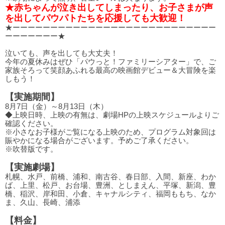
★赤ちゃんが泣き出してしまったり、お子さまが声
を出してパウパトたちを応援しても大歓迎！
★ーーーーーーーーーーーーーーーーーーーーーーーーーーー
ーーーーーーー★
泣いても、声を出しても大丈夫！
今年の夏休みはぜひ「パウっと！ファミリーシアター」で、ご
家族そろって笑顔あふれる最高の映画館デビュー＆大冒険を楽
しもう！
【実施期間】
8月7日（金）～8月13日（木）
◆上映日時、上映の有無は、劇場HPの上映スケジュールよりご
確認ください。
※小さなお子様がご覧になる上映のため、プログラム対象回は
賑やかになる場合がございます。予めご了承ください。
※吹替版です。
【実施劇場】
札幌、水戸、前橋、浦和、南古谷、春日部、入間、新座、わか
ば、上里、松戸、お台場、豊洲、としまえん、平塚、新潟、豊
橋、稲沢、岸和田、小倉、キャナルシティ、福岡ももち、なか
ま、久山、長崎、浦添
【料金】