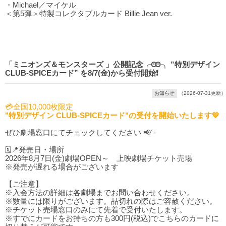
・Michael／マイケル
＜第5弾＞特製コレクタブルカード Billie Jean ver.
「ミニオンズ＆モンスターズ 」公開記念╭Ꙭ╮ ”特別デザイン
CLUB-SPICEカード” を8/7(金)から受付開始❗️
お知らせ
（2026-07-31更新）
💳全国10,000枚限定
"特別デザイン CLUB-SPICEカード"の受付を開始いたします💛
ぜひ劇場窓口にてチェックしてください 📢´-
🗓️📍発売日・場所
2026年8月7日(金)劇場OPEN～ 上映劇場チケット売場
※発売が遅れる場合がございます
【ご注意】
※入会方法の詳細は各劇場までお問い合わせください。
※数量には限りがございます。品切れの際はご容赦ください。
※チケット売場窓口のみにて先着で受付いたします。
※すでにカードをお持ちの方も300円(税込)でこちらのカードに