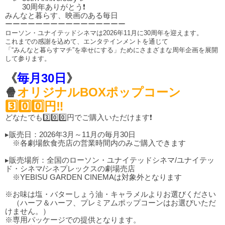
30周年ありがとう❗
みんなと暮らす、映画のある毎日
ーーーーーーーーーーーーーーーー
ローソン・ユナイテッドシネマは2026年11月に30周年を迎えます。
これまでの感謝を込めて、エンタテインメントを通じて
「“みんなと暮らすマチ”を幸せにする」ためにさまざまな周年企画を展開
して参ります。
《
毎月30日
》
🍿
オリジナルBOXポップコーン
3️⃣0️⃣0️⃣円‼️
どなたでも3️⃣0️⃣0️⃣円でご購入いただけます❗
▸販売日：2026年3月～11月の毎月30日
※各劇場飲食売店の営業時間内のみご購入できます
▸販売場所：全国のローソン・ユナイテッドシネマ/ユナイテッ
ド・シネマ/シネプレックスの劇場売店
※YEBISU GARDEN CINEMAは対象外となります
※お味は塩・バターしょう油・キャラメルよりお選びください
（ハーフ＆ハーフ、プレミアムポップコーンはお選びいただ
けません。）
※専用パッケージでの提供となります。