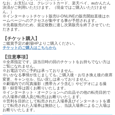
なお、お支払いは、クレジットカード、楽天ペイ、auかんたん
決済がご利用いただけます。（現金ではご購入いただけませ
ん。）
※インターネットチケット販売U-ONLINEの販売開始直後はホ
ームページへのアクセスが集中する事が予想されます。
※先着販売のため、規定枚数に達し次第販売を終了させていた
だきます。
【チケット購入】
ご鑑賞予定の劇場HPよりご購入ください。
チケットのご購入はこちらから
【注意事項】
※全席指定です。該当日時の回のチケットをお持ちでない方は
ご覧になれません。
※お電話でのご予約は承っておりません。
※いかなる事情が生じましても､ご購入後・お引き換え後の座席
変更、キャンセル、払い戻しは承っておりません。
※劇場内での写真撮影（携帯カメラ含む）やビデオによる撮
影・録音等は固くお断りいたします。
※インターネット・オークションへの出品その他の転売目的で
の入場券の購入及び転売はお断りいたします。
※営利を目的として転売された入場券及びインターネットを通
じて転売された入場券は無効とし、当該入場券によるご入場は
お断りいたします。