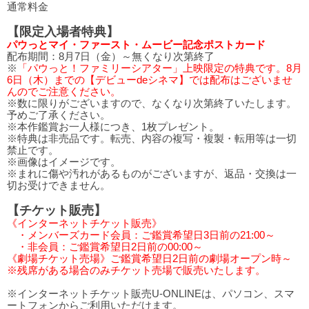
通常料金
【限定入場者特典】
パウっとマイ・ファースト・ムービー記念ポストカード
配布期間：8月7日（金）～無くなり次第終了
※
「パウっと！ファミリーシアター」上映限定の特典です。8月
6日（木）までの【デビューdeシネマ】では配布はございませ
んのでご注意ください。
※数に限りがございますので、なくなり次第終了いたします。
予めご了承ください。
※本作鑑賞お一人様につき、1枚プレゼント。
※特典は非売品です。転売、内容の複写・複製・転用等は一切
禁止です。
※画像はイメージです。
※まれに傷や汚れがあるものがございますが、返品・交換は一
切お受けできません。
【チケット販売】
《インターネットチケット販売》
・メンバーズカード会員：ご鑑賞希望日3日前の21:00～
・非会員：ご鑑賞希望日2日前の00:00～
《劇場チケット売場》ご鑑賞希望日2日前の劇場オープン時～
※残席がある場合のみチケット売場で販売いたします。
※インターネットチケット販売U-ONLINEは、パソコン、スマ
ートフォンからご利用いただけます。