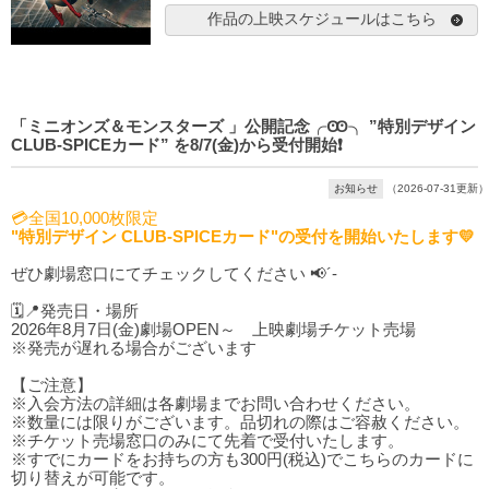
作品の上映スケジュールはこちら
「ミニオンズ＆モンスターズ 」公開記念╭Ꙭ╮ ”特別デザイン
CLUB-SPICEカード” を8/7(金)から受付開始❗️
お知らせ
（2026-07-31更新）
💳全国10,000枚限定
"特別デザイン CLUB-SPICEカード"の受付を開始いたします💛
ぜひ劇場窓口にてチェックしてください 📢´-
🗓️📍発売日・場所
2026年8月7日(金)劇場OPEN～ 上映劇場チケット売場
※発売が遅れる場合がございます
【ご注意】
※入会方法の詳細は各劇場までお問い合わせください。
※数量には限りがございます。品切れの際はご容赦ください。
※チケット売場窓口のみにて先着で受付いたします。
※すでにカードをお持ちの方も300円(税込)でこちらのカードに
切り替えが可能です。