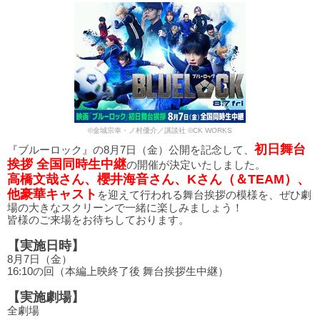
©金城宗幸・ノ村優介／講談社 ©CK WORKS
初日舞台
『ブルーロック』の8月7日（金）公開を記念して、
挨拶 全国同時生中継
の開催が決定いたしました。
高橋文哉さん、櫻井海音さん、Kさん（＆TEAM）、
他豪華キャスト
を迎えて行われる舞台挨拶の模様を、ぜひ劇
場の大きなスクリーンで一緒に楽しみましょう！
皆様のご来場をお待ちしております。
【実施日時】
8月7日（金）
16:10の回（本編上映終了後 舞台挨拶生中継）
【実施劇場】
全劇場