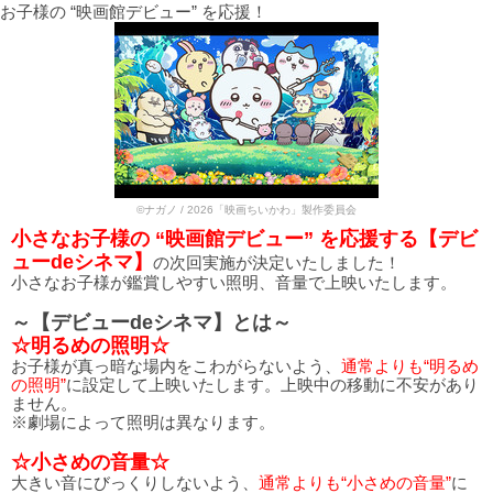
お子様の “映画館デビュー” を応援！
©ナガノ / 2026「映画ちいかわ」製作委員会
小さなお子様の “映画館デビュー” を応援する【デビ
ューdeシネマ】
の次回実施が決定いたしました！
小さなお子様が鑑賞しやすい照明、音量で上映いたします。
～【デビューdeシネマ】とは～
☆明るめの照明☆
お子様が真っ暗な場内をこわがらないよう、
通常よりも“明るめ
の照明”
に設定して上映いたします。上映中の移動に不安があり
ません。
※劇場によって照明は異なります。
☆小さめの音量☆
大きい音にびっくりしないよう、
通常よりも“小さめの音量”
に