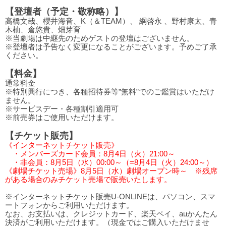
【登壇者（予定・敬称略）】
高橋文哉、櫻井海音、K（＆TEAM）、 綱啓永 、野村康太、青
木柚、倉悠貴、畑芽育
※当劇場は中継先のためゲストの登壇はございません。
※登壇者は予告なく変更になることがございます。予めご了承
ください。
【料金】
通常料金
※特別興行につき、各種招待券等”無料”でのご鑑賞はいただけ
ません。
※サービスデー・各種割引適用可
※前売券はご使用いただけます。
【チケット販売】
《インターネットチケット販売》
・メンバーズカード会員：8月4日（火）21:00～
・非会員：8月5日（水）00:00～（=8月4日（火）24:00～）
《劇場チケット売場》8月5日（水）劇場オープン時～ ※残席
がある場合のみチケット売場で販売いたします。
※インターネットチケット販売U-ONLINEは、パソコン、スマ
ートフォンからご利用いただけます。
なお、お支払いは、クレジットカード、楽天ペイ、auかんたん
決済がご利用いただけます。（現金ではご購入いただけませ