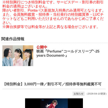
※特別興行につき特別料金です。サービスデー・割引券の割引
料金の適用はございません。
障がい者割引、Pontaパス新規加入特典のみ適用可となります。
また、会員無料鑑賞・招待券・当社発行の特別鑑賞券・LUCチ
ケットなどもご利用いただけませんのであらかじめご了承くだ
さい。
※舞台挨拶等では料金等が上記と異なる場合がございます。
関連作品情報
公開中
映画『Perfume“コールドスリープ”-25
years Document-』
【特別料金】3,000円一律／割引不可／招待券等無料鑑賞不可
お知らせ
（2026-04-10更新）