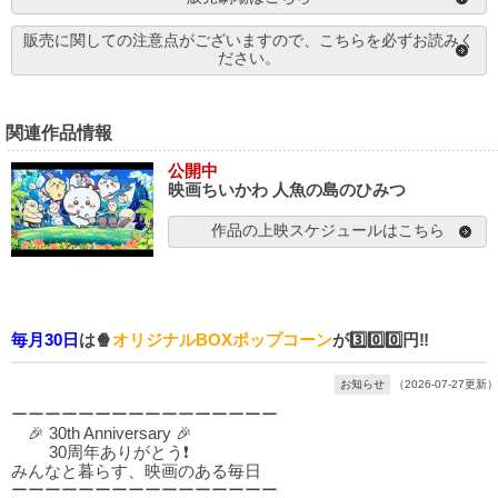
販売に関しての注意点がございますので、こちらを必ずお読みく
ださい。
関連作品情報
公開中
映画ちいかわ 人魚の島のひみつ
作品の上映スケジュールはこちら
毎月30日
は🍿
オリジナルBOXポップコーン
が3️⃣0️⃣0️⃣円‼️
お知らせ
（2026-07-27更新）
ーーーーーーーーーーーーーーーー
🎉 30th Anniversary 🎉
30周年ありがとう❗
みんなと暮らす、映画のある毎日
ーーーーーーーーーーーーーーーー