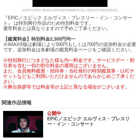
©2025 SONY MUSIC ENTERTAINMENT.ALL RIGHTS RESERVED.
『EPiC／エピック エルヴィス・プレスリー・イン・コンサー
ト』 は特別興行作品のため特別料金です。
通常料金とは異なりますので予めご了承ください。
【鑑賞料金】特別料金2,300円均一
※IMAX®版は劇場により500円もしくは700円の追加料金が必要
です。追加料金は各劇場の鑑賞料金ページをご確認ください。
※特別興行につきどなた様も均一料金です。サービスデー・割
引券を含む一切の割引料金の適用はございません。
また、会員無料鑑賞・招待券・当社発行の特別鑑賞券・LUCチ
ケットなどもご利用いただけませんのであらかじめご了承くだ
さい。
※舞台挨拶等では料金等が上記と異なる場合がございます。
関連作品情報
公開中
EPiC／エピック エルヴィス・プレスリ
ー・イン・コンサート