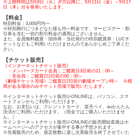
※上映時間は9月8日（火）夕方以降に、9月11日（金）～9月17
日（木）分を発表いたします。
【料金】
特別料金：3,000円均一
※特別興行につきどなた様も均一料金です。サービスデー・割
引券を含む一切の割引料金の適用はございません。
また、会員無料鑑賞・招待券・当社発行の特別鑑賞券・LUCチ
ケットなどもご利用いただけませんのであらかじめご了承くだ
さい。
【チケット販売】
《インターネットチケット販売》
・メンバーズカード会員：ご鑑賞日3日前の21：00～
・非会員：ご鑑賞日2日前の00：00～
《劇場チケット売場》ご鑑賞日2日前の劇場オープン時～ ※残
席がある場合のみチケット売場で販売いたします。
※インターネットチケット販売U-ONLINEは、パソコン、スマ
ートフォンからご利用いただけます。
なお、お支払いは、クレジットカード、楽天ペイ、auかんたん
決済がご利用いただけます。（現金ではご購入いただけませ
ん。）
※インターネットチケット販売U-ONLINEの販売開始直後はホ
ームページへのアクセスが集中する事が予想されます。
※先着販売のため、規定枚数に達し次第販売を終了させていた