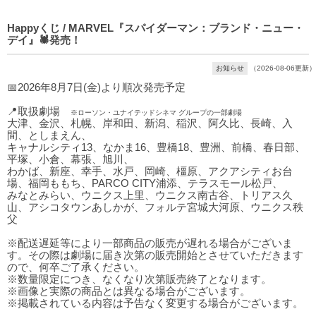
Happyくじ / MARVEL『スパイダーマン：ブランド・ニュー・
デイ』🕷発売！
お知らせ
（2026-08-06更新）
📅2026年8月7日(金)より順次発売予定
📍取扱劇場
※ローソン・ユナイテッドシネマ グループの一部劇場
大津、金沢、札幌、岸和田、新潟、稲沢、阿久比、長崎、入
間、としまえん、
キャナルシティ13、なかま16、豊橋18、豊洲、前橋、春日部、
平塚、小倉、幕張、旭川、
わかば、新座、幸手、水戸、岡崎、橿原、アクアシティお台
場、福岡ももち、PARCO CITY浦添、テラスモール松戸、
みなとみらい、ウニクス上里、ウニクス南古谷、トリアス久
山、アシコタウンあしかが、フォルテ宮城大河原、ウニクス秩
父
※配送遅延等により一部商品の販売が遅れる場合がございま
す。その際は劇場に届き次第の販売開始とさせていただきます
ので、何卒ご了承ください。
※数量限定につき、なくなり次第販売終了となります。
※画像と実際の商品とは異なる場合がございます。
※掲載されている内容は予告なく変更する場合がございます。