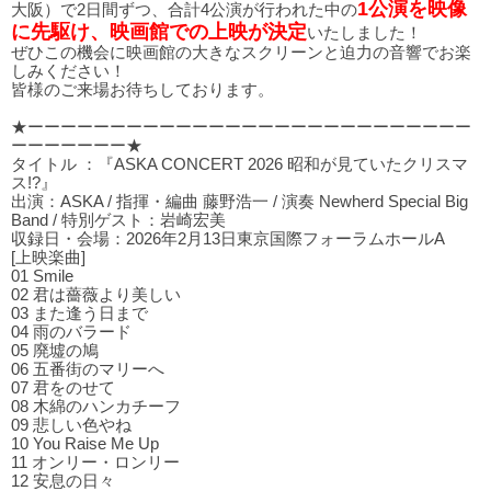
1公演を映像
大阪）で2日間ずつ、合計4公演が行われた中の
に先駆け、映画館での上映が決定
いたしました！
ぜひこの機会に映画館の大きなスクリーンと迫力の音響でお楽
しみください！
皆様のご来場お待ちしております。
★ーーーーーーーーーーーーーーーーーーーーーーーーーーー
ーーーーーーー★
タイトル ：『ASKA CONCERT 2026 昭和が見ていたクリスマ
ス!?』
出演：ASKA / 指揮・編曲 藤野浩一 / 演奏 Newherd Special Big
Band / 特別ゲスト：岩崎宏美
収録日・会場：2026年2月13日東京国際フォーラムホールA
[上映楽曲]
01 Smile
02 君は薔薇より美しい
03 また逢う⽇まで
04 ⾬のバラード
05 廃墟の鳩
06 五番街のマリーへ
07 君をのせて
08 木綿のハンカチーフ
09 悲しい⾊やね
10 You Raise Me Up
11 オンリー・ロンリー
12 安息の⽇々