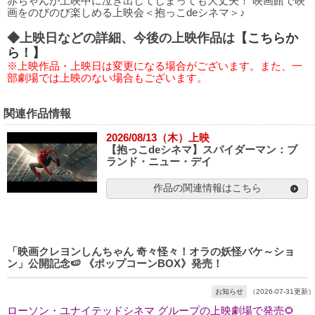
赤ちゃんが上映中に泣き出してしまっても大丈夫！ 映画館で映
画をのびのび楽しめる上映会＜抱っこdeシネマ＞♪
◆上映日などの詳細、今後の上映作品は
【こちらか
ら！】
※上映作品・上映日は変更になる場合がございます。また、一
部劇場では上映のない場合もございます。
関連作品情報
2026/08/13（木）上映
【抱っこdeシネマ】スパイダーマン：ブ
ランド・ニュー・デイ
作品の関連情報はこちら
「映画クレヨンしんちゃん 奇々怪々！オラの妖怪バケ～ショ
ン」公開記念🍉 《ポップコーンBOX》発売！
お知らせ
（2026-07-31更新）
ローソン・ユナイテッドシネマ グループの上映劇場で発売🌻