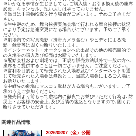
※いかなる事情が生じましても､ご購入後・お引き換え後の座席
変更、キャンセル、払い戻しは承っておりません。
※当日は手荷物検査を行う場合がございます。予めご了承くだ
さい。
※生中継のため、舞台挨拶実施会場で行われる舞台挨拶の状況
により予定は急遽変更になる場合がございます。予めご了承く
ださい。
※劇場内での写真撮影（携帯カメラ含む）やビデオによる撮
影・録音等は固くお断りいたします。
※インターネット・オークションへの出品その他の転売目的で
の入場券の購入及び転売はお断りいたします。
※配給会社および劇場では、正規な販売方法以外で一般の方へ
座席をご提供することは一切ございません。ご注意ください。
※営利を目的として転売された入場券及びインターネットを通
じて転売された入場券は無効とし、当該入場券によるご入場は
お断りいたします。
※中継先の劇場にマスコミ取材が入る場合もございます。ご了
承のうえご参加ください。
※発売日より前もって敷地内に徹夜でお並びいただく行為は､防
災上・お客様の安全上､及び近隣の迷惑となりますので､固くお
断りさせていただきます。
関連作品情報
2026/08/07（金）公開