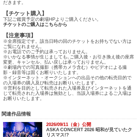
だきます。
【チケット購入】
下記ご鑑賞予定の劇場HPよりご購入ください。
チケットのご購入はこちらから
【注意事項】
※全席指定です。該当日時の回のチケットをお持ちでない方は
ご覧になれません。
※お電話でのご予約は承っておりません。
※いかなる事情が生じましても､ご購入後・お引き換え後の座席
変更、キャンセル、払い戻しは承っておりません。
※劇場内での写真撮影（携帯カメラ含む）やビデオによる撮
影・録音等は固くお断りいたします。
※インターネット・オークションへの出品その他の転売目的で
の入場券の購入及び転売はお断りいたします。
※営利を目的として転売された入場券及びインターネットを通
じて転売された入場券は無効とし、当該入場券によるご入場は
お断りいたします。
関連作品情報
2026/09/11（金）公開
ASKA CONCERT 2026 昭和が見ていたク
リスマス!?