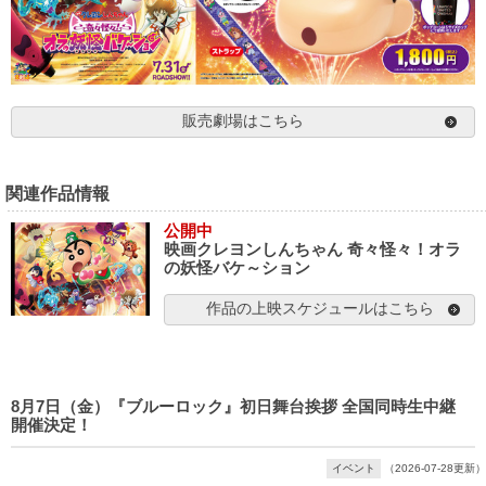
販売劇場はこちら
関連作品情報
公開中
映画クレヨンしんちゃん 奇々怪々！オラ
の妖怪バケ～ション
作品の上映スケジュールはこちら
8月7日（金）『ブルーロック』初日舞台挨拶 全国同時生中継
開催決定！
イベント
（2026-07-28更新）