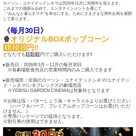
ローソン・ユナイテッドシネマは2026年11月に30周年を迎えます。
これまでの感謝を込めて、エンタテインメントを通じて
「“みんなと暮らすマチ”を幸せにする」ためにさまざまな周年企画を展開
して参ります。
《
毎月30日
》
🍿
オリジナルBOXポップコーン
3️⃣0️⃣0️⃣円‼️
どなたでも3️⃣0️⃣0️⃣円でご購入いただけます❗
▸販売日：2026年3月～11月の毎月30日
※各劇場飲食売店の営業時間内のみご購入できます
▸販売場所：全国のローソン・ユナイテッドシネマ/ユナイテッ
ド・シネマ/シネプレックスの劇場売店
※YEBISU GARDEN CINEMAは対象外となります
※お味は塩・バターしょう油・キャラメルよりお選びください
（ハーフ＆ハーフ、プレミアムポップコーンはお選びいただ
けません。）
※専用パッケージでの提供となります。
※割引券の併用はできません。