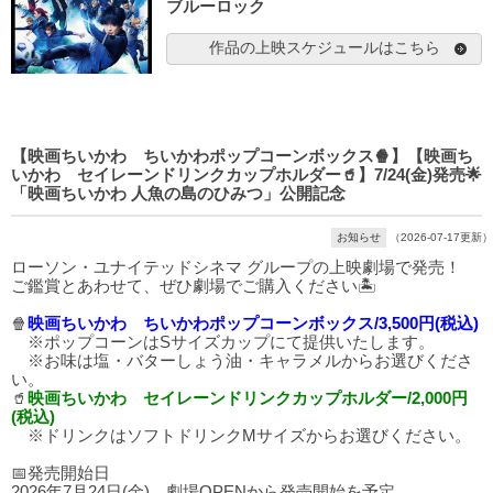
ブルーロック
作品の上映スケジュールはこちら
【映画ちいかわ ちいかわポップコーンボックス🍿】【映画ち
いかわ セイレーンドリンクカップホルダー🥤】7/24(金)発売🌟
「映画ちいかわ 人魚の島のひみつ」公開記念
お知らせ
（2026-07-17更新）
ローソン・ユナイテッドシネマ グループの上映劇場で発売！
ご鑑賞とあわせて、ぜひ劇場でご購入ください🏝️
🍿
映画ちいかわ ちいかわポップコーンボックス/3,500円(税込)
※ポップコーンはSサイズカップにて提供いたします。
※お味は塩・バターしょう油・キャラメルからお選びくださ
い。
🥤
映画ちいかわ セイレーンドリンクカップホルダー/2,000円
(税込)
※ドリンクはソフトドリンクMサイズからお選びください。
📅発売開始日
2026年7月24日(金) 劇場OPENから発売開始を予定