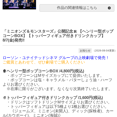
作品の関連情報はこちら
「ミニオンズ＆モンスターズ」公開記念🍌 【ヘンリー型ポップ
コーンBOX】【トッパーフィギュア付きドリンクカップ】
8/7(金)発売‼️
お知らせ
（2026-08-04更新）
ローソン・ユナイテッドシネマ グループの上映劇場で発売！
ご鑑賞とあわせて、ぜひ劇場でご購入ください
🍿ヘンリー型ポップコーンBOX /4,800円(税込)
・ポップコーンはMサイズカップにて提供いたします。
・ポップコーンは塩・キャラメル・バターしょう油・ハーフ
よりお選びください。
※在庫に限りがございます。なくなり次第終了いたします。
🥤トッパーフィギュア付きドリンクカップ /1,600円(税込)
・ドリンクはソフトドリンクMサイズよりお選びください。
・トッパーフィギュアは以下5種より1種お選びください。
《ジェームズ、ミニオン(未開人)、ディック(探検者)、カー
ル(カウボーイ)、ミニオン(海賊)》