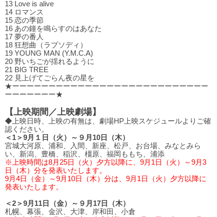
13 Love is alive
14 ロマンス
15 恋の季節
16 あの鐘を鳴らすのはあなた
17 夢の番⼈
18 狂想曲（ラプソディ）
19 YOUNG MAN (Y.M.C.A)
20 野いちごが揺れるように
21 BIG TREE
22 ⾒上げてごらん夜の星を
★ーーーーーーーーーーーーーーーーーーーーーーーーーーー
ーーーーーーー★
【上映期間／上映劇場】
◆上映日時、上映の有無は、劇場HP上映スケジュールよりご確
認ください。
＜1＞9月１日（火）～９月10日（木）
宮城大河原、浦和、入間、新座、松戸、お台場、みなとみら
い、新潟、豊橋、稲沢、橿原、福岡ももち、浦添
※上映時間は8月25日（火）夕方以降に、9月1日（火）～9月3
日（木）分を発表いたします。
9月4日（金）～9月10日（木）分は、9月1日（火）夕方以降に
発表いたします。
＜2＞9月11日（金）～９月17日（木）
札幌、幕張、金沢、大津、岸和田、小倉