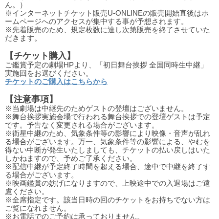
ん。）
※インターネットチケット販売U-ONLINEの販売開始直後はホ
ームページへのアクセスが集中する事が予想されます。
※先着販売のため、規定枚数に達し次第販売を終了させていた
だきます。
【チケット購入】
ご鑑賞予定の劇場HPより、「初日舞台挨拶 全国同時生中継」
実施回をお選びください。
チケットのご購入はこちらから
【注意事項】
※当劇場は中継先のためゲストの登壇はございません。
※舞台挨拶実施会場で行われる舞台挨拶での登壇ゲストは予定
です。予告なく変更される場合がございます。
※衛星中継のため、気象条件等の影響により映像・音声が乱れ
る場合がございます。万一、気象条件等の影響による、やむを
得ない中断が発生いたしましても、チケットの払い戻しはいた
しかねますので、予めご了承ください。
※配信中継が予定終了時間を超える場合、途中で中継を終了す
る場合がございます。
※映画鑑賞の妨げになりますので、上映途中での入退場はご遠
慮ください。
※全席指定です。該当日時の回のチケットをお持ちでない方は
ご覧になれません。
※お電話でのご予約は承っておりません。