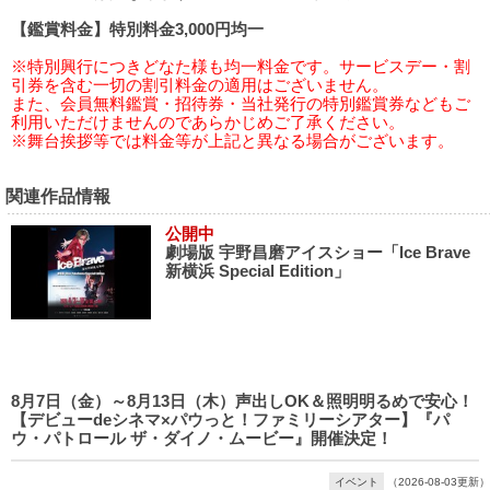
【鑑賞料金】特別料金3,000円均一
※特別興行につきどなた様も均一料金です。サービスデー・割
引券を含む一切の割引料金の適用はございません。
また、会員無料鑑賞・招待券・当社発行の特別鑑賞券などもご
利用いただけませんのであらかじめご了承ください。
※舞台挨拶等では料金等が上記と異なる場合がございます。
関連作品情報
公開中
劇場版 宇野昌磨アイスショー「Ice Brave
新横浜 Special Edition」
8月7日（金）～8月13日（木）声出しOK＆照明明るめで安心！
【デビューdeシネマ×パウっと！ファミリーシアター】『パ
ウ・パトロール ザ・ダイノ・ムービー』開催決定！
イベント
（2026-08-03更新）