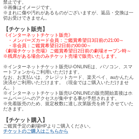
禁止です。
※画像はイメージです。
※まれに傷や汚れがあるものがございますが、返品・交換は一
切お受けできません。
【チケット販売】
《インターネットチケット販売》
・メンバーズカード会員：ご鑑賞希望日3日前の21:00～
・非会員：ご鑑賞希望日2日前の00:00～
《劇場チケット売場》ご鑑賞希望日2日前の劇場オープン時～
※残席がある場合のみチケット売場で販売いたします。
※インターネットチケット販売U-ONLINEは、パソコン、スマ
ートフォンからご利用いただけます。
なお、お支払いは、クレジットカード、楽天ペイ、auかんたん
決済がご利用いただけます。（現金ではご購入いただけませ
ん。）
※インターネットチケット販売U-ONLINEの販売開始直後はホ
ームページへのアクセスが集中する事が予想されます。
※先着販売のため、規定枚数に達し次第販売を終了させていた
だきます。
【チケット購入】
ご鑑賞予定の劇場HPよりご購入ください。
チケットのご購入はこちらから