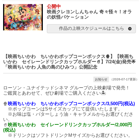
公開中
映画クレヨンしんちゃん 奇々怪々！オラ
の妖怪バケ～ション
作品の上映スケジュールはこちら
【映画ちいかわ ちいかわポップコーンボックス🍿】【映画ち
いかわ セイレーンドリンクカップホルダー🥤】7/24(金)発売🌟
「映画ちいかわ 人魚の島のひみつ」公開記念
お知らせ
（2026-07-17更新）
ローソン・ユナイテッドシネマ グループの上映劇場で発売！
ご鑑賞とあわせて、ぜひ劇場でご購入ください🏝️
🍿
映画ちいかわ ちいかわポップコーンボックス/3,500円(税込)
※ポップコーンはSサイズカップにて提供いたします。
※お味は塩・バターしょう油・キャラメルからお選びくださ
い。
🥤
映画ちいかわ セイレーンドリンクカップホルダー/2,000円
(税込)
※ドリンクはソフトドリンクMサイズからお選びください。