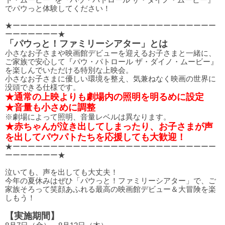
ト・ムービー” を『パウ・パトロール ザ・ダイノ・ムービー』
でパウっと体験してください！
★ーーーーーーーーーーーーーーーーーーーーーーーーーーー
ーーーーーーー★
「パウっと！ファミリーシアター」とは
小さなお子さまや映画館デビューを迎えるお子さまと一緒に、
ご家族で安心して『パウ・パトロール ザ・ダイノ・ムービー』
を楽しんでいただける特別な上映会。
小さなお子さまに優しい環境を整え、気兼ねなく映画の世界に
没頭できる仕様です。
★通常の上映よりも劇場内の照明を明るめに設定
★音量も小さめに調整
※劇場によって照明、音量レベルは異なります。
★赤ちゃんが泣き出してしまったり、お子さまが声
を出してパウパトたちを応援しても大歓迎！
★ーーーーーーーーーーーーーーーーーーーーーーーーーーー
ーーーーーーー★
泣いても、声を出しても大丈夫！
今年の夏休みはぜひ「パウっと！ファミリーシアター」で、ご
家族そろって笑顔あふれる最高の映画館デビュー＆大冒険を楽
しもう！
【実施期間】