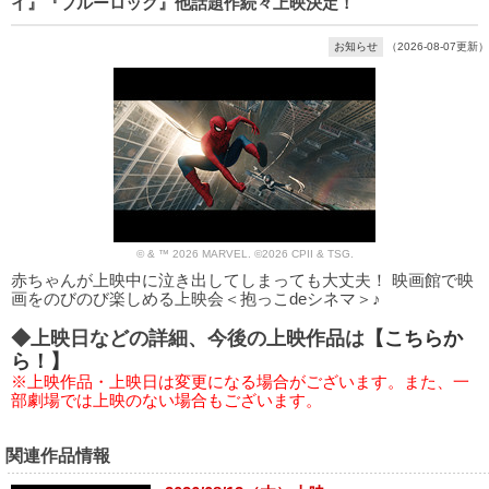
イ』『ブルーロック』他話題作続々上映決定！
お知らせ
（2026-08-07更新）
© & ™ 2026 MARVEL. ©2026 CPII & TSG.
赤ちゃんが上映中に泣き出してしまっても大丈夫！ 映画館で映
画をのびのび楽しめる上映会＜抱っこdeシネマ＞♪
◆上映日などの詳細、今後の上映作品は
【こちらか
ら！】
※上映作品・上映日は変更になる場合がございます。また、一
部劇場では上映のない場合もございます。
関連作品情報