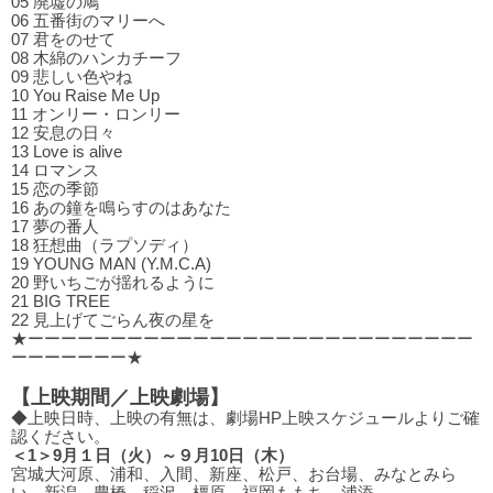
05 廃墟の鳩
06 五番街のマリーへ
07 君をのせて
08 木綿のハンカチーフ
09 悲しい⾊やね
10 You Raise Me Up
11 オンリー・ロンリー
12 安息の⽇々
13 Love is alive
14 ロマンス
15 恋の季節
16 あの鐘を鳴らすのはあなた
17 夢の番⼈
18 狂想曲（ラプソディ）
19 YOUNG MAN (Y.M.C.A)
20 野いちごが揺れるように
21 BIG TREE
22 ⾒上げてごらん夜の星を
★ーーーーーーーーーーーーーーーーーーーーーーーーーーー
ーーーーーーー★
【上映期間／上映劇場】
◆上映日時、上映の有無は、劇場HP上映スケジュールよりご確
認ください。
＜1＞9月１日（火）～９月10日（木）
宮城大河原、浦和、入間、新座、松戸、お台場、みなとみら
い、新潟、豊橋、稲沢、橿原、福岡ももち、浦添