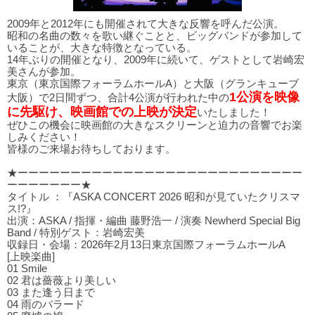
2009年と2012年にも開催されて大きな反響を呼んだ公演。
昭和の名曲の数々を歌い継ぐことと、ビッグバンドが参加して
いることが、大きな特徴となっている。
14年ぶりの開催となり、2009年に続いて、ゲストとして岩崎宏
美さんが参加。
東京（東京国際フォーラムホールA）と大阪（グランキューブ
1公演を映像
大阪）で2日間ずつ、合計4公演が行われた中の
に先駆け、映画館での上映が決定
いたしました！
ぜひこの機会に映画館の大きなスクリーンと迫力の音響でお楽
しみください！
皆様のご来場お待ちしております。
★ーーーーーーーーーーーーーーーーーーーーーーーーーーー
ーーーーーーー★
タイトル ：『ASKA CONCERT 2026 昭和が見ていたクリスマ
ス!?』
出演：ASKA / 指揮・編曲 藤野浩一 / 演奏 Newherd Special Big
Band / 特別ゲスト：岩崎宏美
収録日・会場：2026年2月13日東京国際フォーラムホールA
[上映楽曲]
01 Smile
02 君は薔薇より美しい
03 また逢う⽇まで
04 ⾬のバラード