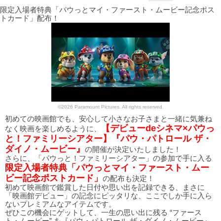
限定入場者特典「パウっとマイ・ファースト・ムービー記念ポス
トカード」配布！
©2026 Paramount Pictures. All rights reserved.
初めての映画館でも、安心して小さなお子さまと一緒に気兼ね
【デビューdeシネマ×パウっ
なく映画を楽しめるように、
と！ファミリーシアター】『パウ・パトロール ザ・
ダイノ・ムービー』
の開催が決定いたしました！
さらに、「パウっと！ファミリーシアター」の参加で手に入る
限定入場者特典「パウっとマイ・ファースト・ムー
ビー記念ポストカード」
の配布も決定！
初めて映画館で鑑賞した日付や思い出を記録できる、まさに
「映画館デビュー」の記念にピッタリな、ここでしか手に入ら
ないプレミアムなアイテムです。
ぜひこの機会にゲットして、一生の思い出に残る “ファース