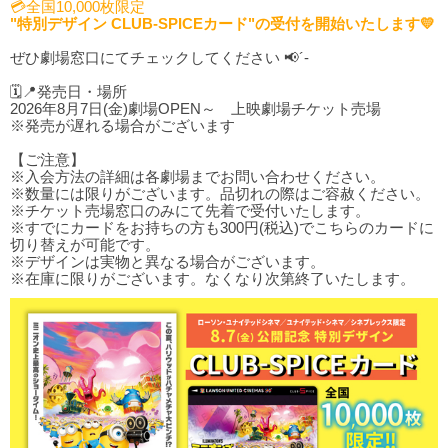
💳全国10,000枚限定
"特別デザイン CLUB-SPICEカード"の受付を開始いたします💛
ぜひ劇場窓口にてチェックしてください 📢´-
🗓️📍発売日・場所
2026年8月7日(金)劇場OPEN～ 上映劇場チケット売場
※発売が遅れる場合がございます
【ご注意】
※入会方法の詳細は各劇場までお問い合わせください。
※数量には限りがございます。品切れの際はご容赦ください。
※チケット売場窓口のみにて先着で受付いたします。
※すでにカードをお持ちの方も300円(税込)でこちらのカードに
切り替えが可能です。
※デザインは実物と異なる場合がございます。
※在庫に限りがございます。なくなり次第終了いたします。