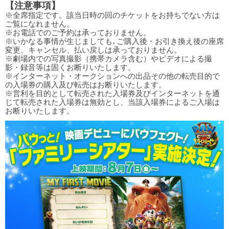
【注意事項】
※全席指定です。該当日時の回のチケットをお持ちでない方は
ご覧になれません。
※お電話でのご予約は承っておりません。
※いかなる事情が生じましても､ご購入後・お引き換え後の座席
変更、キャンセル、払い戻しは承っておりません。
※劇場内での写真撮影（携帯カメラ含む）やビデオによる撮
影・録音等は固くお断りいたします。
※インターネット・オークションへの出品その他の転売目的で
の入場券の購入及び転売はお断りいたします。
※営利を目的として転売された入場券及びインターネットを通
じて転売された入場券は無効とし、当該入場券によるご入場は
お断りいたします。