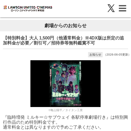
劇場からのお知らせ
【特別料金】大人 1,500円（他通常料金）※4DX版は所定の追
加料金が必要／割引可／招待券等無料鑑賞不可
お知らせ
（2026-06-05更新）
©亀山陽平／タイタン工業
『臨時増発 ミルキー☆サブウェイ 各駅停車劇場行き』は特別興
行作品のため特別料金です。
通常料金とは異なりますので予めご了承ください。