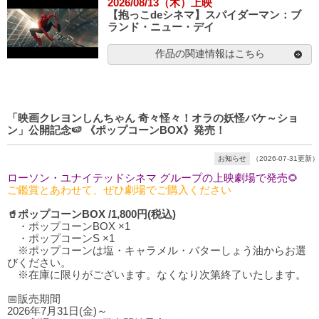
2026/08/13（木）上映
【抱っこdeシネマ】スパイダーマン：ブ
ランド・ニュー・デイ
作品の関連情報はこちら
「映画クレヨンしんちゃん 奇々怪々！オラの妖怪バケ～ショ
ン」公開記念🍉 《ポップコーンBOX》発売！
お知らせ
（2026-07-31更新）
ローソン・ユナイテッドシネマ グループの上映劇場で発売🌻
ご鑑賞とあわせて、ぜひ劇場でご購入ください
🥤ポップコーンBOX /1,800円(税込)
・ポップコーンBOX ×1
・ポップコーンS ×1
※ポップコーンは塩・キャラメル・バターしょう油からお選
びください。
※在庫に限りがございます。なくなり次第終了いたします。
📅販売期間
2026年7月31日(金)～