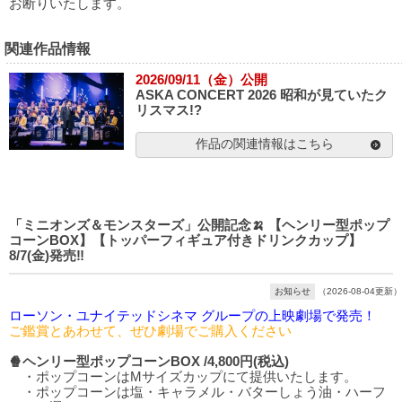
お断りいたします。
関連作品情報
2026/09/11（金）公開
ASKA CONCERT 2026 昭和が見ていたク
リスマス!?
作品の関連情報はこちら
「ミニオンズ＆モンスターズ」公開記念🍌 【ヘンリー型ポップ
コーンBOX】【トッパーフィギュア付きドリンクカップ】
8/7(金)発売‼️
お知らせ
（2026-08-04更新）
ローソン・ユナイテッドシネマ グループの上映劇場で発売！
ご鑑賞とあわせて、ぜひ劇場でご購入ください
🍿ヘンリー型ポップコーンBOX /4,800円(税込)
・ポップコーンはMサイズカップにて提供いたします。
・ポップコーンは塩・キャラメル・バターしょう油・ハーフ