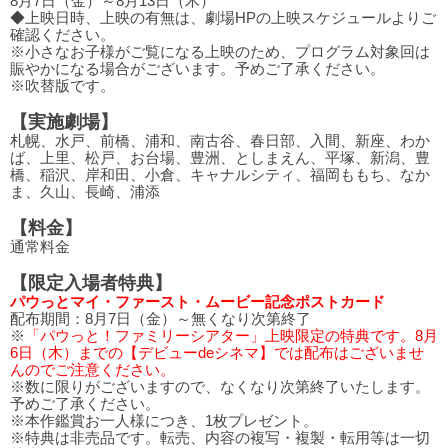
8月7日（金）～8月13日（木）
◆上映日時、上映の有無は、劇場HPの上映スケジュールよりご
確認ください。
※小さなお子様がご覧になる上映のため、プログラム対象回は
賑やかになる場合がございます。予めご了承ください。
※吹替版です。
【実施劇場】
札幌、水戸、前橋、浦和、南古谷、春日部、入間、新座、わか
ば、上里、松戸、お台場、豊洲、としまえん、平塚、新潟、豊
橋、稲沢、岸和田、小倉、キャナルシティ、福岡ももち、なか
ま、久山、長崎、浦添
【料金】
通常料金
【限定入場者特典】
パウっとマイ・ファースト・ムービー記念ポストカード
配布期間：8月7日（金）～無くなり次第終了
※
「パウっと！ファミリーシアター」上映限定の特典です。8月
6日（木）までの【デビューdeシネマ】では配布はございませ
んのでご注意ください。
※数に限りがございますので、なくなり次第終了いたします。
予めご了承ください。
※本作鑑賞お一人様につき、1枚プレゼント。
※特典は非売品です。転売、内容の複写・複製・転用等は一切