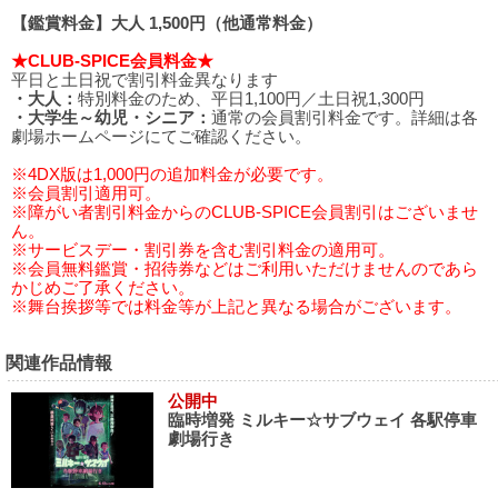
【鑑賞料金】大人 1,500円（他通常料金）
★CLUB-SPICE会員料金★
平日と土日祝で割引料金異なります
・大人：
特別料金のため、平日1,100円／土日祝1,300円
・大学生～幼児・シニア：
通常の会員割引料金です。詳細は各
劇場ホームページにてご確認ください。
※4DX版は1,000円の追加料金が必要です。
※会員割引適用可。
※障がい者割引料金からのCLUB-SPICE会員割引はございませ
ん。
※サービスデー・割引券を含む割引料金の適用可。
※会員無料鑑賞・招待券などはご利用いただけませんのであら
かじめご了承ください。
※舞台挨拶等では料金等が上記と異なる場合がございます。
関連作品情報
公開中
臨時増発 ミルキー☆サブウェイ 各駅停車
劇場行き