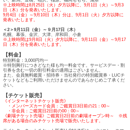
※上映時間は8月25日（火）夕方以降に、9月1日（火）～9月3
日（木）分を発表いたします。
9月4日（金）～9月10日（木）分は、9月1日（火）夕方以降に
発表いたします。
＜2＞9月11日（金）～９月17日（木）
札幌、幕張、金沢、大津、岸和田、小倉
※上映時間は9月8日（火）夕方以降に、9月11日（金）～9月17
日（木）分を発表いたします。
【料金】
特別料金：3,000円均一
※特別興行につきどなた様も均一料金です。サービスデー・割
引券を含む一切の割引料金の適用はございません。
また、会員無料鑑賞・招待券・当社発行の特別鑑賞券・LUCチ
ケットなどもご利用いただけませんのであらかじめご了承くだ
さい。
【チケット販売】
《インターネットチケット販売》
・メンバーズカード会員：ご鑑賞日3日前の21：00～
・非会員：ご鑑賞日2日前の00：00～
《劇場チケット売場》ご鑑賞日2日前の劇場オープン時～ ※残
席がある場合のみチケット売場で販売いたします。