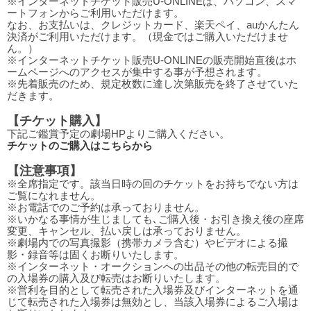
※インターネットチケット販売U-ONLINEは、パソコン、スマ
ートフォンからご利用いただけます。
なお、お支払いは、クレジットカード、楽天ペイ、auかんたん
決済がご利用いただけます。（現金ではご購入いただけませ
ん。）
※インターネットチケット販売U-ONLINEの販売開始直後はホ
ームページへのアクセスが集中する事が予想されます。
※先着販売のため、規定枚数に達し次第販売を終了させていた
だきます。
【チケット購入】
下記ご鑑賞予定の劇場HPよりご購入ください。
チケットのご購入はこちらから
【注意事項】
※全席指定です。該当日時の回のチケットをお持ちでない方は
ご覧になれません。
※お電話でのご予約は承っておりません。
※いかなる事情が生じましても､ご購入後・お引き換え後の座席
変更、キャンセル、払い戻しは承っておりません。
※劇場内での写真撮影（携帯カメラ含む）やビデオによる撮
影・録音等は固くお断りいたします。
※インターネット・オークションへの出品その他の転売目的で
の入場券の購入及び転売はお断りいたします。
※営利を目的として転売された入場券及びインターネットを通
じて転売された入場券は無効とし、当該入場券によるご入場は