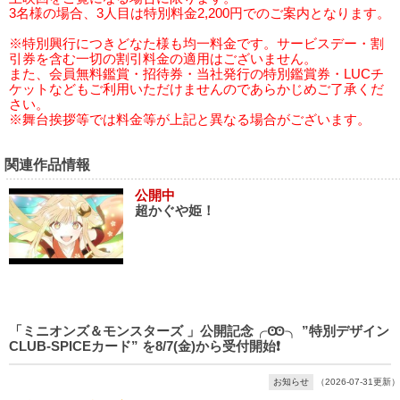
3名様の場合、3人目は特別料金2,200円でのご案内となります。
※特別興行につきどなた様も均一料金です。サービスデー・割
引券を含む一切の割引料金の適用はございません。
また、会員無料鑑賞・招待券・当社発行の特別鑑賞券・LUCチ
ケットなどもご利用いただけませんのであらかじめご了承くだ
さい。
※舞台挨拶等では料金等が上記と異なる場合がございます。
関連作品情報
公開中
超かぐや姫！
「ミニオンズ＆モンスターズ 」公開記念╭Ꙭ╮ ”特別デザイン
CLUB-SPICEカード” を8/7(金)から受付開始❗️
お知らせ
（2026-07-31更新）