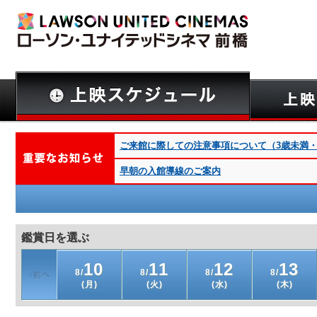
ご来館に際しての注意事項について（3歳未満・深夜
早朝の入館導線のご案内
鑑賞日を選ぶ
10
11
12
13
8/
8/
8/
8/
(月)
(火)
(水)
(木)