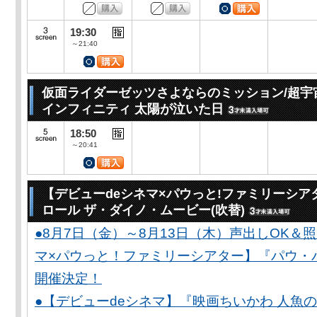
19:30
～21:40
仮面ライダーゼッツさよならのミッション/超宇
インフィニティ 太陽が泣いた日
18:50
～20:41
【デビューdeシネマ×パウっと!ファミリーシア
ロール ザ・ダイノ・ムービー(吹替)
●8月7日（金）～8月13日（木）声出しOK＆
マ×パウっと！ファミリーシアター】『パウ・
開催決定！
●【デビューdeシネマ】『映画ちいかわ 人魚