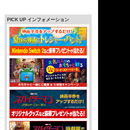
PICK UP インフォメーション