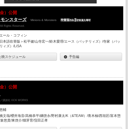
07（金）公開
＆モンスターズ
Minions & Monsters
 All Rights Reserved.
エール・コフィン
日本語吹替版＞松平健/山寺宏一/鈴木愛理/エース（バッテリィズ）/寺家（バッ
リィズ）/LiSA
上映スケジュール
予告編
07（金）公開
ク
講談社 ©CK WORKS
悠輔
橋文哉/櫻井海音/高橋恭平/綱啓永/野村康太/K（&TEAM）/青木柚/西垣匠/富本惣
/倉悠貴/東啓介/畑芽育/窪田正孝