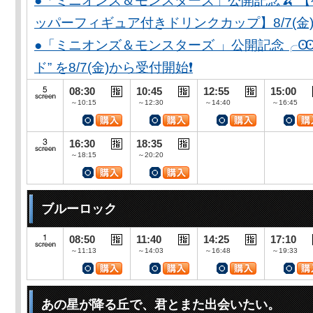
●「ミニオンズ＆モンスターズ」公開記念🍌 
ッパーフィギュア付きドリンクカップ】8/7(金)
●「ミニオンズ＆モンスターズ 」公開記念╭Ꙭ╮ 
ド” を8/7(金)から受付開始❗️
08:30
10:45
12:55
15:00
～10:15
～12:30
～14:40
～16:45
16:30
18:35
～18:15
～20:20
ブルーロック
08:50
11:40
14:25
17:10
～11:13
～14:03
～16:48
～19:33
あの星が降る丘で、君とまた出会いたい。