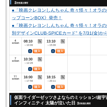
●「映画クレヨンしんちゃん 奇々怪々！オラの
ップコーンBOX》発売！
●「映画クレヨンしんちゃん 奇々怪々！オラの妖
別デザインCLUB-SPICEカード” を7/31(金)か
08:10
13:10
～10:06
～15:06
10:30
～12:26
16:00
18:15
～17:56
～20:11
仮面ライダーゼッツさよならのミッション/超宇
インフィニティ 太陽が泣いた日