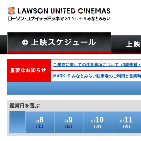
ご来館に際しての注意事項について（3歳未満・深夜
MARK IS みなとみらい駐車場のご利用と営
鑑賞日を選ぶ
8
9
10
11
8/
8/
8/
8/
(土)
(日)
(月)
(火)