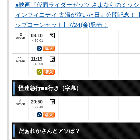
●映画『仮面ライダーゼッツ さよならのミッ
インフィニティ 太陽が泣いた日』公開記念！
ップコーンセット】7/24(金)発売！
08:10
～10:01
11:15
～13:06
怪速急行■■行き（字幕）
20:50
～22:40
だぁれかさんとアソぼ？