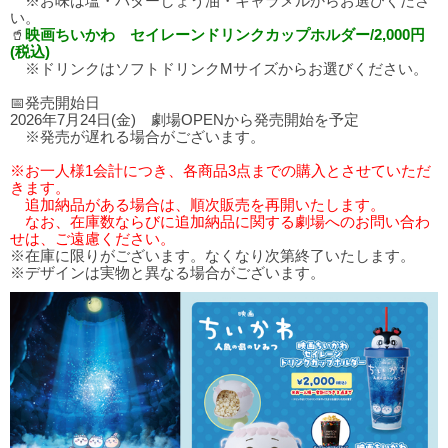
※お味は塩・バターしょう油・キャラメルからお選びくださ
い。
🥤
映画ちいかわ セイレーンドリンクカップホルダー/2,000円
(税込)
※ドリンクはソフトドリンクMサイズからお選びください。
📅発売開始日
2026年7月24日(金) 劇場OPENから発売開始を予定
※発売が遅れる場合がございます。
※お一人様1会計につき、各商品3点までの購入とさせていただ
きます。
追加納品がある場合は、順次販売を再開いたします。
なお、在庫数ならびに追加納品に関する劇場へのお問い合わ
せは、ご遠慮ください。
※在庫に限りがございます。なくなり次第終了いたします。
※デザインは実物と異なる場合がございます。