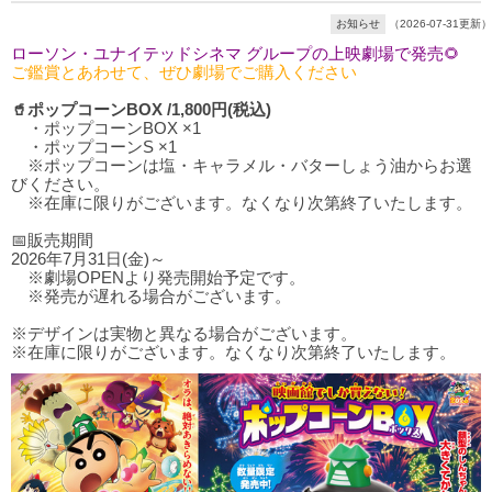
お知らせ
（2026-07-31更新）
ローソン・ユナイテッドシネマ グループの上映劇場で発売🌻
ご鑑賞とあわせて、ぜひ劇場でご購入ください
🥤ポップコーンBOX /1,800円(税込)
・ポップコーンBOX ×1
・ポップコーンS ×1
※ポップコーンは塩・キャラメル・バターしょう油からお選
びください。
※在庫に限りがございます。なくなり次第終了いたします。
📅販売期間
2026年7月31日(金)～
※劇場OPENより発売開始予定です。
※発売が遅れる場合がございます。
※デザインは実物と異なる場合がございます。
※在庫に限りがございます。なくなり次第終了いたします。