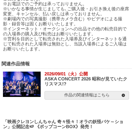
※お電話でのご予約は承っておりません。
※いかなる事情が生じましても､ご購入後・お引き換え後の座席
変更、キャンセル、払い戻しは承っておりません。
※劇場内での写真撮影（携帯カメラ含む）やビデオによる撮
影・録音等は固くお断りいたします。
※インターネット・オークションへの出品その他の転売目的で
の入場券の購入及び転売はお断りいたします。
※営利を目的として転売された入場券及びインターネットを通
じて転売された入場券は無効とし、当該入場券によるご入場は
お断りいたします。
関連作品情報
2026/09/01（火）公開
ASKA CONCERT 2026 昭和が見ていたク
リスマス!?
作品の関連情報はこちら
「映画クレヨンしんちゃん 奇々怪々！オラの妖怪バケ～ショ
ン」公開記念🍉 《ポップコーンBOX》発売！