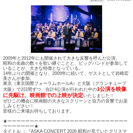
2009年と2012年にも開催されて大きな反響を呼んだ公演。
昭和の名曲の数々を歌い継ぐことと、ビッグバンドが参加して
いることが、大きな特徴となっている。
14年ぶりの開催となり、2009年に続いて、ゲストとして岩崎宏
美さんが参加。
東京（東京国際フォーラムホールA）と大阪（グランキューブ
1公演を映像
大阪）で2日間ずつ、合計4公演が行われた中の
に先駆け、映画館での上映が決定
いたしました！
ぜひこの機会に映画館の大きなスクリーンと迫力の音響でお楽
しみください！
皆様のご来場お待ちしております。
★ーーーーーーーーーーーーーーーーーーーーーーーーーーー
ーーーーーーー★
タイトル ：『ASKA CONCERT 2026 昭和が見ていたクリスマ