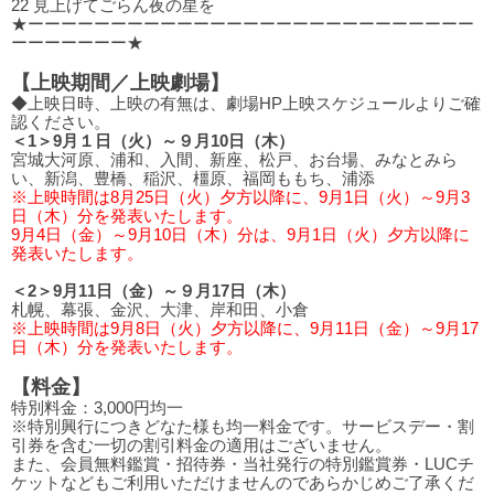
22 ⾒上げてごらん夜の星を
★ーーーーーーーーーーーーーーーーーーーーーーーーーーー
ーーーーーーー★
【上映期間／上映劇場】
◆上映日時、上映の有無は、劇場HP上映スケジュールよりご確
認ください。
＜1＞9月１日（火）～９月10日（木）
宮城大河原、浦和、入間、新座、松戸、お台場、みなとみら
い、新潟、豊橋、稲沢、橿原、福岡ももち、浦添
※上映時間は8月25日（火）夕方以降に、9月1日（火）～9月3
日（木）分を発表いたします。
9月4日（金）～9月10日（木）分は、9月1日（火）夕方以降に
発表いたします。
＜2＞9月11日（金）～９月17日（木）
札幌、幕張、金沢、大津、岸和田、小倉
※上映時間は9月8日（火）夕方以降に、9月11日（金）～9月17
日（木）分を発表いたします。
【料金】
特別料金：3,000円均一
※特別興行につきどなた様も均一料金です。サービスデー・割
引券を含む一切の割引料金の適用はございません。
また、会員無料鑑賞・招待券・当社発行の特別鑑賞券・LUCチ
ケットなどもご利用いただけませんのであらかじめご了承くだ