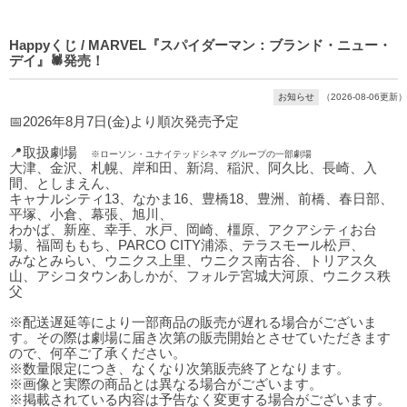
Happyくじ / MARVEL『スパイダーマン：ブランド・ニュー・
デイ』🕷発売！
お知らせ
（2026-08-06更新）
📅2026年8月7日(金)より順次発売予定
📍取扱劇場
※ローソン・ユナイテッドシネマ グループの一部劇場
大津、金沢、札幌、岸和田、新潟、稲沢、阿久比、長崎、入
間、としまえん、
キャナルシティ13、なかま16、豊橋18、豊洲、前橋、春日部、
平塚、小倉、幕張、旭川、
わかば、新座、幸手、水戸、岡崎、橿原、アクアシティお台
場、福岡ももち、PARCO CITY浦添、テラスモール松戸、
みなとみらい、ウニクス上里、ウニクス南古谷、トリアス久
山、アシコタウンあしかが、フォルテ宮城大河原、ウニクス秩
父
※配送遅延等により一部商品の販売が遅れる場合がございま
す。その際は劇場に届き次第の販売開始とさせていただきます
ので、何卒ご了承ください。
※数量限定につき、なくなり次第販売終了となります。
※画像と実際の商品とは異なる場合がございます。
※掲載されている内容は予告なく変更する場合がございます。