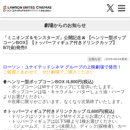
劇場からのお知らせ
「ミニオンズ＆モンスターズ」公開記念🍌 【ヘンリー型ポップ
コーンBOX】【トッパーフィギュア付きドリンクカップ】
8/7(金)発売‼️
お知らせ
（2026-08-04更新）
ローソン・ユナイテッドシネマ グループの上映劇場で発売！
ご鑑賞とあわせて、ぜひ劇場でご購入ください
🍿ヘンリー型ポップコーンBOX /4,800円(税込)
・ポップコーンはMサイズカップにて提供いたします。
・ポップコーンは塩・キャラメル・バターしょう油・ハーフ
よりお選びください。
※在庫に限りがございます。なくなり次第終了いたします。
🥤トッパーフィギュア付きドリンクカップ /1,600円(税込)
・ドリンクはソフトドリンクMサイズよりお選びください。
・トッパーフィギュアは以下5種より1種お選びください。
《ジェームズ、ミニオン(未開人)、ディック(探検者)、カー