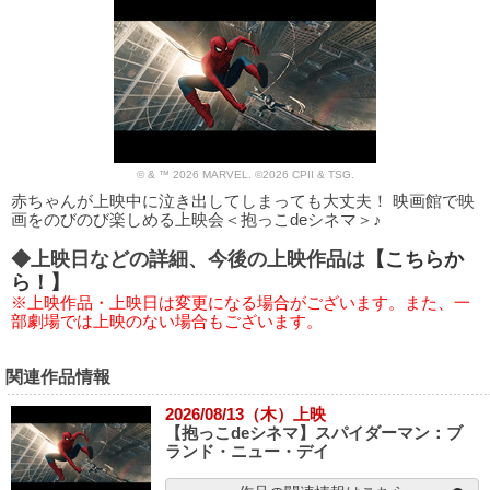
© & ™ 2026 MARVEL. ©2026 CPII & TSG.
赤ちゃんが上映中に泣き出してしまっても大丈夫！ 映画館で映
画をのびのび楽しめる上映会＜抱っこdeシネマ＞♪
◆上映日などの詳細、今後の上映作品は
【こちらか
ら！】
※上映作品・上映日は変更になる場合がございます。また、一
部劇場では上映のない場合もございます。
関連作品情報
2026/08/13（木）上映
【抱っこdeシネマ】スパイダーマン：ブ
ランド・ニュー・デイ