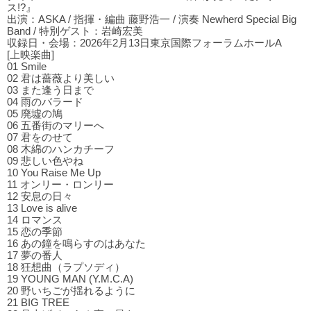
ス!?』
出演：ASKA / 指揮・編曲 藤野浩一 / 演奏 Newherd Special Big
Band / 特別ゲスト：岩崎宏美
収録日・会場：2026年2月13日東京国際フォーラムホールA
[上映楽曲]
01 Smile
02 君は薔薇より美しい
03 また逢う⽇まで
04 ⾬のバラード
05 廃墟の鳩
06 五番街のマリーへ
07 君をのせて
08 木綿のハンカチーフ
09 悲しい⾊やね
10 You Raise Me Up
11 オンリー・ロンリー
12 安息の⽇々
13 Love is alive
14 ロマンス
15 恋の季節
16 あの鐘を鳴らすのはあなた
17 夢の番⼈
18 狂想曲（ラプソディ）
19 YOUNG MAN (Y.M.C.A)
20 野いちごが揺れるように
21 BIG TREE