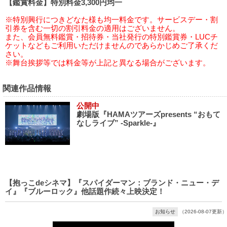
【鑑賞料金】特別料金3,300円均一
※特別興行につきどなた様も均一料金です。サービスデー・割
引券を含む一切の割引料金の適用はございません。
また、会員無料鑑賞・招待券・当社発行の特別鑑賞券・LUCチ
ケットなどもご利用いただけませんのであらかじめご了承くだ
さい。
※舞台挨拶等では料金等が上記と異なる場合がございます。
関連作品情報
公開中
劇場版『HAMAツアーズpresents “おもて
なしライブ” -Sparkle-』
【抱っこdeシネマ】『スパイダーマン：ブランド・ニュー・デ
イ』『ブルーロック』他話題作続々上映決定！
お知らせ
（2026-08-07更新）