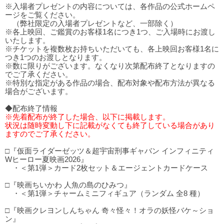
※入場者プレゼントの内容については、各作品の公式ホームペ
ージをご覧ください。
（弊社限定の入場者プレゼントなど、一部除く）
※各上映回、ご鑑賞のお客様1名につき1つ、ご入場時にお渡し
いたします。
※チケットを複数枚お持ちいただいても、各上映回お客様1名に
つき1つのお渡しとなります。
※数に限りがございます。なくなり次第配布終了となりますの
でご了承ください。
※特別な指定がある作品の場合、配布対象や配布方法が異なる
場合がございます。
◆配布終了情報
※先着配布が終了した場合、以下に掲載します。
状況は随時変動し下に記載がなくても終了している場合があり
ますのでご了承ください。
□『仮面ライダーゼッツ＆超宇宙刑事ギャバン インフィニティ
Wヒーロー夏映画2026』
・＜第1弾＞カード2枚セット＆エージェントカードケース
□『映画ちいかわ 人魚の島のひみつ』
・＜第1弾＞チャームミニフィギュア（ランダム 全8 種）
□『映画クレヨンしんちゃん 奇々怪々！オラの妖怪バケ～ショ
ン』