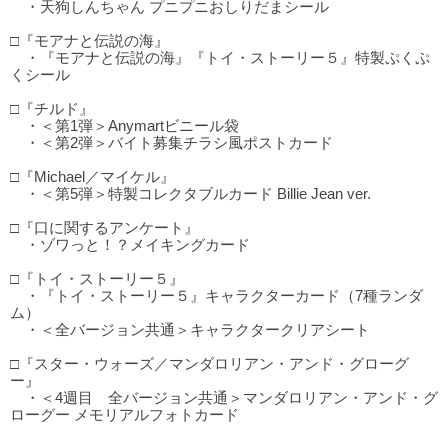
・天狗しんちゃん プニプニおしりだまシール
□『モアナと伝説の海』
・『モアナと伝説の海』『トイ・ストーリー５』特製ぷくぷ
くシール
□『チルド』
・＜第1弾＞Anymartビニール袋
・＜第2弾＞バイト募集チラシ風ポストカード
□『Michael／マイケル』
・＜第5弾＞特製コレクタブルカード Billie Jean ver.
□『口に関するアンケート』
・ゾワっと！？メイキングカード
□『トイ・ストーリー５』
・『トイ・ストーリー５』キャラクターカード（7種ランダ
ム）
・＜全バージョン共通＞キャラクタークリアシート
□『スター・ウォーズ／マンダロリアン・アンド・グローグ
ー』
・＜4週目 全バージョン共通＞マンダロリアン・アンド・グ
ローグー メモリアルフォトカード