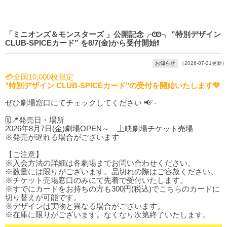
「ミニオンズ＆モンスターズ 」公開記念╭Ꙭ╮ ”特別デザイン
CLUB-SPICEカード” を8/7(金)から受付開始❗️
お知らせ
（2026-07-31更新）
💳全国10,000枚限定
"特別デザイン CLUB-SPICEカード"の受付を開始いたします💛
ぜひ劇場窓口にてチェックしてください 📢´-
🗓️📍発売日・場所
2026年8月7日(金)劇場OPEN～ 上映劇場チケット売場
※発売が遅れる場合がございます
【ご注意】
※入会方法の詳細は各劇場までお問い合わせください。
※数量には限りがございます。品切れの際はご容赦ください。
※チケット売場窓口のみにて先着で受付いたします。
※すでにカードをお持ちの方も300円(税込)でこちらのカードに
切り替えが可能です。
※デザインは実物と異なる場合がございます。
※在庫に限りがございます。なくなり次第終了いたします。