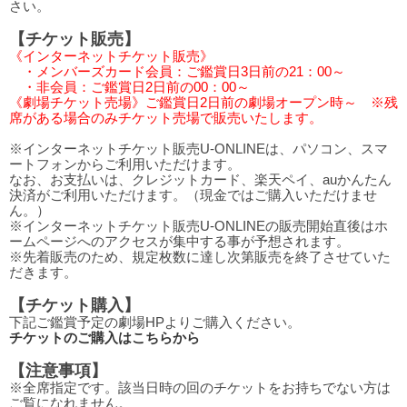
さい。
【チケット販売】
《インターネットチケット販売》
・メンバーズカード会員：ご鑑賞日3日前の21：00～
・非会員：ご鑑賞日2日前の00：00～
《劇場チケット売場》ご鑑賞日2日前の劇場オープン時～ ※残
席がある場合のみチケット売場で販売いたします。
※インターネットチケット販売U-ONLINEは、パソコン、スマ
ートフォンからご利用いただけます。
なお、お支払いは、クレジットカード、楽天ペイ、auかんたん
決済がご利用いただけます。（現金ではご購入いただけませ
ん。）
※インターネットチケット販売U-ONLINEの販売開始直後はホ
ームページへのアクセスが集中する事が予想されます。
※先着販売のため、規定枚数に達し次第販売を終了させていた
だきます。
【チケット購入】
下記ご鑑賞予定の劇場HPよりご購入ください。
チケットのご購入はこちらから
【注意事項】
※全席指定です。該当日時の回のチケットをお持ちでない方は
ご覧になれません。