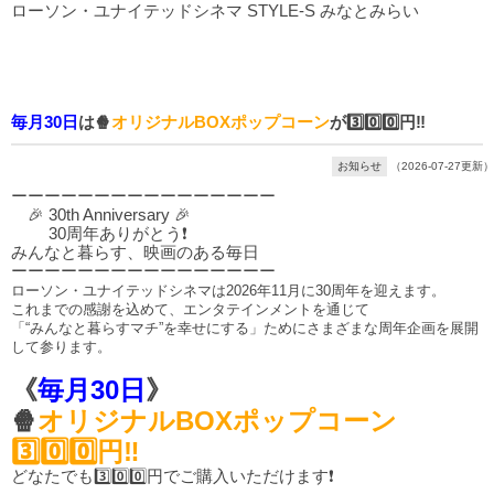
ローソン・ユナイテッドシネマ STYLE-S みなとみらい
毎月30日
は🍿
オリジナルBOXポップコーン
が3️⃣0️⃣0️⃣円‼️
お知らせ
（2026-07-27更新）
ーーーーーーーーーーーーーーーー
🎉 30th Anniversary 🎉
30周年ありがとう❗
みんなと暮らす、映画のある毎日
ーーーーーーーーーーーーーーーー
ローソン・ユナイテッドシネマは2026年11月に30周年を迎えます。
これまでの感謝を込めて、エンタテインメントを通じて
「“みんなと暮らすマチ”を幸せにする」ためにさまざまな周年企画を展開
して参ります。
《
毎月30日
》
🍿
オリジナルBOXポップコーン
3️⃣0️⃣0️⃣円‼️
どなたでも3️⃣0️⃣0️⃣円でご購入いただけます❗