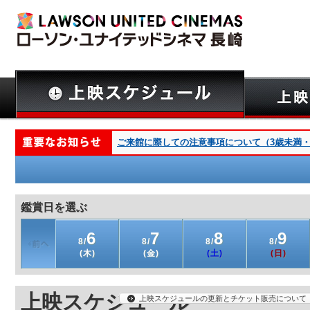
ご来館に際しての注意事項について（3歳未満・深
鑑賞日を選ぶ
6
7
8
9
8/
8/
8/
8/
(木)
(金)
(土)
(日)
上映スケジュール
上映スケジュールの更新とチケット販売について