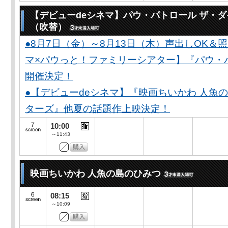
【デビューdeシネマ】パウ・パトロール ザ・
（吹替）
●8月7日（金）～8月13日（木）声出しOK＆
マ×パウっと！ファミリーシアター】『パウ・
開催決定！
●【デビューdeシネマ】『映画ちいかわ 人魚
ターズ』他夏の話題作上映決定！
10:00
～11:43
映画ちいかわ 人魚の島のひみつ
08:15
～10:09