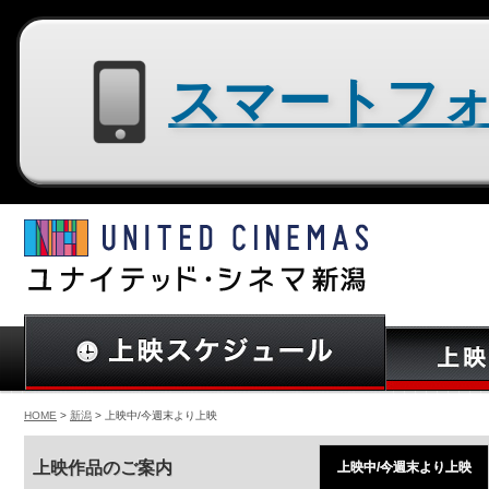
スマートフォン用サイトはコチラ
HOME
>
新潟
> 上映中/今週末より上映
上映作品のご案内
上映中/今週末より上映