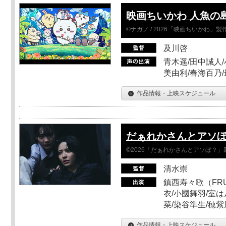
映画ちいかわ 人魚の
©ナガノ / 2026「映画ちいかわ」
及川啓
青木遥/田中誠人/
美由利/春海百乃
作品情報・上映スケジュール
だぁれかさんとアソ
©2026「だぁれかさんとアソぼ？」
清水崇
鎮西寿々歌（FRUI
衣/小國舞羽/室
菜/染谷準生/穂紫
作品情報・上映スケジュール