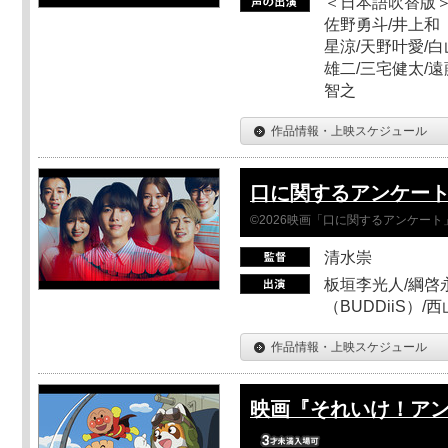
＜日本語吹替版＞
佐野勇斗/井上和
星涼/天野叶愛/白
雄二/三宅健太/遠
智之
作品情報・上映スケジュール
口に関するアンケー
©2026映画「口に関するアンケー
清水崇
板垣李光人/綱啓永
（BUDDiiS）/
作品情報・上映スケジュール
映画『それいけ！ア