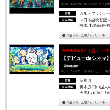
©2026 Paramount Pictures. All rights
カル・ブランカ
＜日本語吹替版＞
颯水/小堀幸/矢
作品情報・上映スケジュール
2026/08/07（金）～2
【デビューdeシネマ
©ナガノ / 2026「映画ちいかわ」
及川啓
青木遥/田中誠人/
美由利/春海百乃
作品情報・上映スケジュール