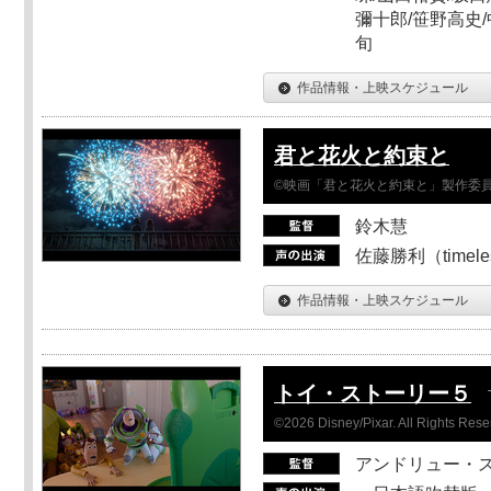
彌十郎/笹野高史/
旬
作品情報・上映スケジュール
君と花火と約束と
©映画「君と花火と約束と」製作委
鈴木慧
佐藤勝利（timel
作品情報・上映スケジュール
トイ・ストーリー５
©2026 Disney/Pixar. All Rights Rese
アンドリュー・