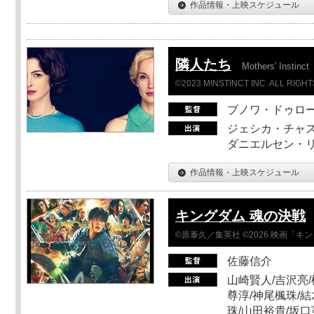
作品情報・上映スケジュール
隣人たち
Mothers' Instinct
©2023 MINSTINCT INC. ALL RIGH
ブノワ・ドゥロ
ジェシカ・チャス
ダニエルセン・リ
作品情報・上映スケジュール
キングダム 魂の決戦
©原泰久／集英社 ©2026 映画「
佐藤信介
山崎賢人/吉沢亮/
尊淳/神尾楓珠/結
珠/山田裕貴/坂口