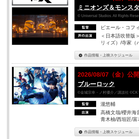
ミニオンズ＆モンス
© Universal Studios. All Rights Rese
ピエール・コフ
＜日本語吹替版＞
リィズ）/寺家（バ
作品情報・上映スケジュール
2026/08/07（金）公
ブルーロック
©金城宗幸・ノ村優介／講談社 ©CK 
瀧悠輔
高橋文哉/櫻井海音
青木柚/西垣匠/富
作品情報・上映スケジュール