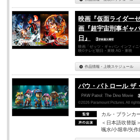
映画『仮面ライダーゼ
画『超宇宙刑事ギャバ
日』
映画「ゼッツ・ギャバン インフィニ
映©テレビ朝日・東映 AG・東映
作品情報・上映スケジュール
パウ・パトロール ザ
PAW Patrol: The Dino Movie
©2026 Paramount Pictures. All rights
カル・ブランカ
＜日本語吹替版＞
颯水/小堀幸/矢