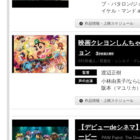
ブ・バタロン/ジ
イケル・マンド a
作品情報・上映スケジュール
映画クレヨンしんちゃ
ョン
©臼井儀人／双葉社・シンエイ・テレビ
渡辺正樹
小林由美子/なら
阪本（マユリカ）
作品情報・上映スケジュール
【デビューdeシネマ
ービー
PAW Patrol: The Din