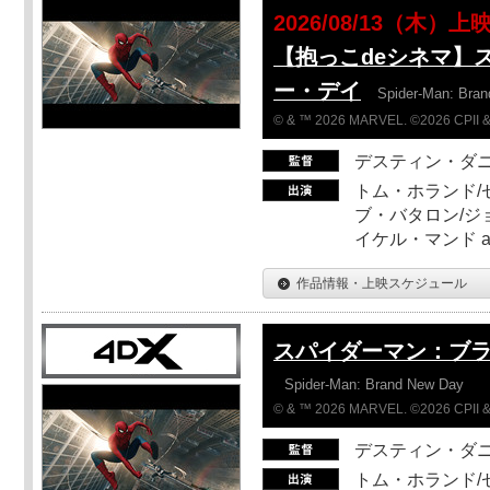
2026/08/13（木）上
【抱っこdeシネマ】
ー・デイ
Spider-Man: Bra
© & ™ 2026 MARVEL. ©2026 CPII &
デスティン・ダ
トム・ホランド/
ブ・バタロン/ジ
イケル・マンド a
作品情報・上映スケジュール
スパイダーマン：ブ
Spider-Man: Brand New Day
© & ™ 2026 MARVEL. ©2026 CPII &
デスティン・ダ
トム・ホランド/