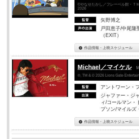
©やなせたかし／フレーベル館・ＴＭ
2026
矢野博之
戸田恵子/中尾隆聖
（EXIT）
作品情報・上映スケジュール
Michael／マイケル
M
®, TM & © 2026 Lions Gate Entertain
アントワーン・
ジャファー・ジ
ィ/コールマン・
プソン/マイルズ
作品情報・上映スケジュール