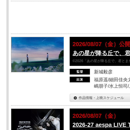
2026/08/07（金）公
あの星が降る丘で、
©2026「あの星が降る丘で、君と
新城毅彦
福原遥/細田佳央太
嶋朋子/水上恒司
作品情報・上映スケジュール
2026/08/07（金）
2026-27 aespa LIVE