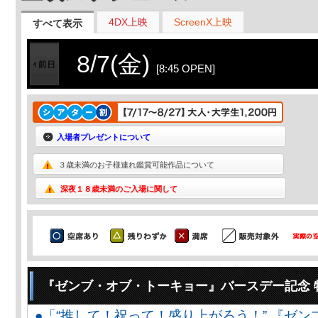
4DX上映
ScreenX上映
すべて表示
8/7(金)
[8:45 OPEN]
入場者プレゼントについて
３歳未満のお子様連れ鑑賞可能作品について
深夜１８歳未満のご入場に関して
『ゼンブ・オブ・トーキョー』バースデー記念 
●「“推して！祝って！盛り上がろう！” 『ゼン