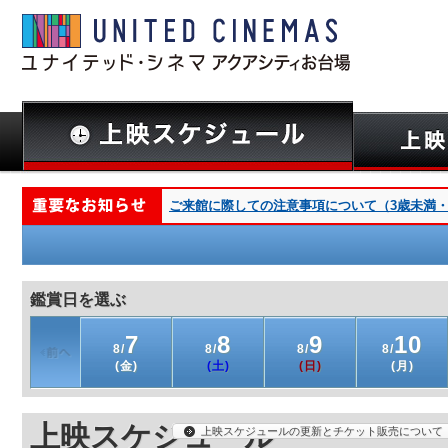
ご来館に際しての注意事項について（3歳未満・深夜
鑑賞日を選ぶ
7
8
9
10
8/
8/
8/
8/
(金)
(土)
(日)
(月)
上映スケジュール
上映スケジュールの更新とチケット販売について