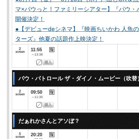
マ×パウっと！ファミリーシアター】『パウ・
開催決定！
●【デビューdeシネマ】『映画ちいかわ 人魚
ターズ』他夏の話題作上映決定！
11:55
～13:38
パウ・パトロール ザ・ダイノ・ムービー（吹替
09:50
～11:30
だぁれかさんとアソぼ？
20:20