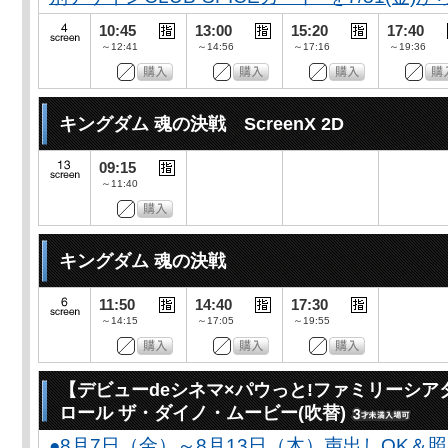
10:45
13:00
15:20
17:40
～12:41
～14:56
～17:16
～19:36
キングダム 魂の決戦 ScreenX 2D
09:15
～11:40
キングダム 魂の決戦
11:50
14:40
17:30
～14:15
～17:05
～19:55
【デビューdeシネマ×パウっと!ファミリーシア
ロール ザ・ダイノ・ムービー(吹替)
●8月7日（金）～8月13日（木）声出しOK＆