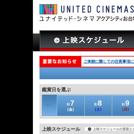
ご来館に際しての注意事項につい
鑑賞日を選ぶ
7
8
9
8/
8/
8/
(金)
(土)
(日)
上映スケジュール
上映スケジュールの更新と