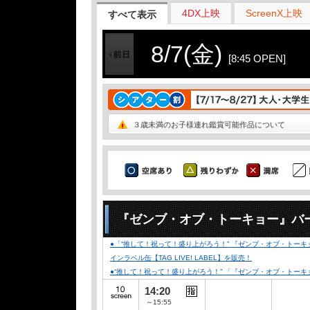
4DX上映
ScreenX上映
すべて表示
8/7(金)
[8:45 OPEN]
３歳未満のお子様連れ鑑賞可能作品について
『ゼンブ・オブ・トーキョー』バ
●「“推して！祝って！盛り上がろう！” 『ゼンブ・オブ・トーキョ
インラベル缶【TAG LIVE! LABEL】を販売！
●“推して！祝って！盛り上がろう！” 「『ゼンブ・オブ・トーキ
14:20
～15:55