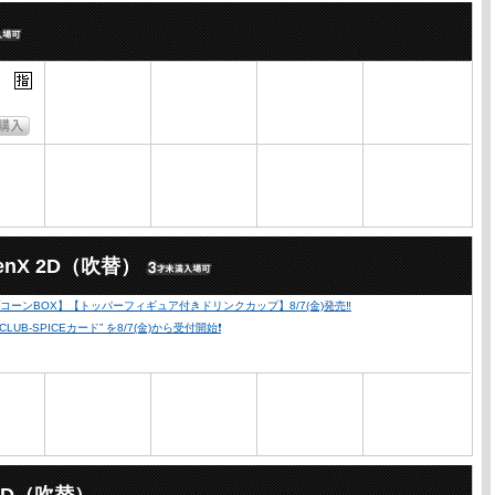
nX 2D（吹替）
ーンBOX】【トッパーフィギュア付きドリンクカップ】8/7(金)発売‼️
SPICEカード” を8/7(金)から受付開始❗️