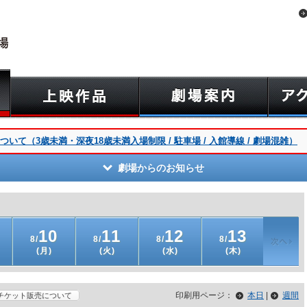
て（3歳未満・深夜18歳未満入場制限 / 駐車場 / 入館導線 / 劇場混雑）
劇場からのお知らせ
10
11
12
13
8/
8/
8/
8/
(月)
(火)
(水)
(木)
印刷用ページ：
本日
|
週間
チケット販売について