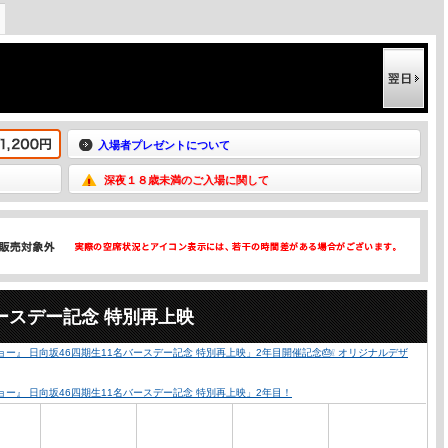
入場者プレゼントについて
深夜１８歳未満のご入場に関して
ースデー記念 特別再上映
ー』 日向坂46四期生11名バースデー記念 特別再上映」2年目開催記念🎂❕ オリジナルデザ
ョー』 日向坂46四期生11名バースデー記念 特別再上映」2年目！