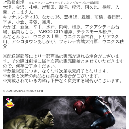
📍取扱劇場
※ローソン・ユナイテッドシネマ グループの一部劇場
大津、金沢、札幌、岸和田、新潟、稲沢、阿久比、長崎、入
間、としまえん、
キャナルシティ13、なかま16、豊橋18、豊洲、前橋、春日部、
平塚、小倉、幕張、旭川、
わかば、新座、幸手、水戸、岡崎、橿原、アクアシティお台
場、福岡ももち、PARCO CITY浦添、テラスモール松戸、
みなとみらい、ウニクス上里、ウニクス南古谷、トリアス久
山、アシコタウンあしかが、フォルテ宮城大河原、ウニクス秩
父
※配送遅延等により一部商品の販売が遅れる場合がございま
す。その際は劇場に届き次第の販売開始とさせていただきます
ので、何卒ご了承ください。
※数量限定につき、なくなり次第販売終了となります。
※画像と実際の商品とは異なる場合がございます。
※掲載されている内容は予告なく変更する場合がございます。
© 2026 MARVEL © 2026 CPII