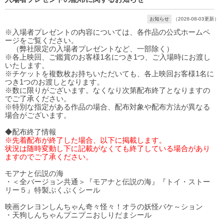
お知らせ
（2026-08-03更新）
※入場者プレゼントの内容については、各作品の公式ホームペ
ージをご覧ください。
（弊社限定の入場者プレゼントなど、一部除く）
※各上映回、ご鑑賞のお客様1名につき1つ、ご入場時にお渡し
いたします。
※チケットを複数枚お持ちいただいても、各上映回お客様1名に
つき1つのお渡しとなります。
※数に限りがございます。なくなり次第配布終了となりますの
でご了承ください。
※特別な指定がある作品の場合、配布対象や配布方法が異なる
場合がございます。
◆配布終了情報
※先着配布が終了した場合、以下に掲載します。
状況は随時変動し下に記載がなくても終了している場合があり
ますのでご了承ください。
モアナと伝説の海
・＜全バージョン共通＞『モアナと伝説の海』『トイ・ストー
リー５』特製ぷくぷくシール
映画クレヨンしんちゃん奇々怪々！オラの妖怪バケ～ション
・天狗しんちゃんプニプニおしりだまシール