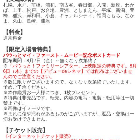
札幌、水戸、前橋、浦和、南古谷、春日部、入間、新座、わか
ば、上里、松戸、お台場、豊洲、としまえん、平塚、新潟、豊
橋、稲沢、岸和田、小倉、キャナルシティ、福岡ももち、なか
ま、久山、長崎、浦添
【料金】
通常料金
【限定入場者特典】
パウっとマイ・ファースト・ムービー記念ポストカード
配布期間：8月7日（金）～無くなり次第終了
※
「パウっと！ファミリーシアター」上映限定の特典です。8月
6日（木）までの【デビューdeシネマ】では配布はございませ
んのでご注意ください。
※数に限りがございますので、なくなり次第終了いたします。
予めご了承ください。
※本作鑑賞お一人様につき、1枚プレゼント。
※特典は非売品です。転売、内容の複写・複製・転用等は一切
禁止です。
※画像はイメージです。
※まれに傷や汚れがあるものがございますが、返品・交換は一
切お受けできません。
【チケット販売】
《インターネットチケット販売》