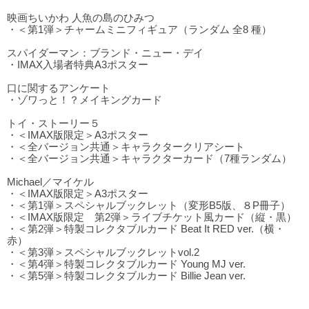
映画ちいかわ 人魚の島のひみつ
・＜第1弾＞チャームミニフィギュア（ランダム 全8 種）
スパイダーマン：ブランド・ニュー・デイ
・IMAX入場者特典A3ポスター
口に関するアンケート
・ゾワっと！？メイキングカード
トイ・ストーリー５
・＜IMAX版限定＞A3ポスター
・＜全バージョン共通＞キャラクタークリアシート
・＜全バージョン共通＞キャラクターカード（7種ランダム）
Michael／マイケル
・＜IMAX版限定＞A3ポスター
・＜第1弾＞スペシャルブックレット（変形B5版、８P冊子）
・＜IMAX版限定 第2弾＞ライブチケット風カード（縦・黒）
・＜第2弾＞特製コレクタブルカード Beat It RED ver.（横・
赤）
・＜第3弾＞スペシャルブックレットvol.2
・＜第4弾＞特製コレクタブルカード Young MJ ver.
・＜第5弾＞特製コレクタブルカード Billie Jean ver.