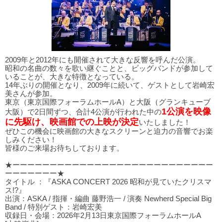
2009年と2012年にも開催されて大きな反響を呼んだ公演。
昭和の名曲の数々を歌い継ぐことと、ビッグバンドが参加して
いることが、大きな特徴となっている。
14年ぶりの開催となり、2009年に続いて、ゲストとして岩崎宏
美さんが参加。
東京（東京国際フォーラムホールA）と大阪（グランキューブ
1公演を映像
大阪）で2日間ずつ、合計4公演が行われた中の
に先駆け、映画館での上映が決定
いたしました！
ぜひこの機会に映画館の大きなスクリーンと迫力の音響でお楽
しみください！
皆様のご来場お待ちしております。
★ーーーーーーーーーーーーーーーーーーーーーーーーーーー
ーーーーーーー★
タイトル ：『ASKA CONCERT 2026 昭和が見ていたクリスマ
ス!?』
出演：ASKA / 指揮・編曲 藤野浩一 / 演奏 Newherd Special Big
Band / 特別ゲスト：岩崎宏美
収録日・会場：2026年2月13日東京国際フォーラムホールA