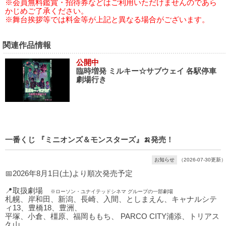
※会員無料鑑賞・招待券などはご利用いただけませんのであら
かじめご了承ください。
※舞台挨拶等では料金等が上記と異なる場合がございます。
関連作品情報
公開中
臨時増発 ミルキー☆サブウェイ 各駅停車
劇場行き
一番くじ 『ミニオンズ＆モンスターズ』🍌発売！
お知らせ
（2026-07-30更新）
📅2026年8月1日(土)より順次発売予定
📍取扱劇場
※ローソン・ユナイテッドシネマ グループの一部劇場
札幌、岸和田、新潟、長崎、入間、としまえん、キャナルシテ
ィ13、豊橋18、豊洲、
平塚、小倉、橿原、福岡ももち、 PARCO CITY浦添、トリアス
久山