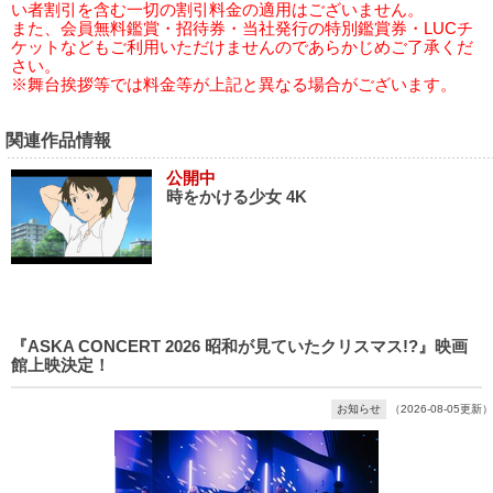
い者割引を含む一切の割引料金の適用はございません。
また、会員無料鑑賞・招待券・当社発行の特別鑑賞券・LUCチ
ケットなどもご利用いただけませんのであらかじめご了承くだ
さい。
※舞台挨拶等では料金等が上記と異なる場合がございます。
関連作品情報
公開中
時をかける少女 4K
『ASKA CONCERT 2026 昭和が見ていたクリスマス!?』映画
館上映決定！
お知らせ
（2026-08-05更新）