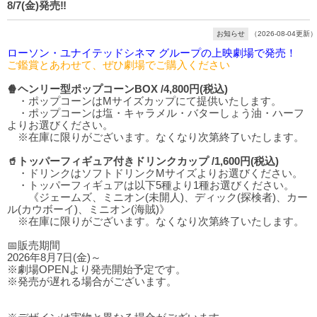
8/7(金)発売‼️
お知らせ
（2026-08-04更新）
ローソン・ユナイテッドシネマ グループの上映劇場で発売！
ご鑑賞とあわせて、ぜひ劇場でご購入ください
🍿ヘンリー型ポップコーンBOX /4,800円(税込)
・ポップコーンはMサイズカップにて提供いたします。
・ポップコーンは塩・キャラメル・バターしょう油・ハーフ
よりお選びください。
※在庫に限りがございます。なくなり次第終了いたします。
🥤トッパーフィギュア付きドリンクカップ /1,600円(税込)
・ドリンクはソフトドリンクMサイズよりお選びください。
・トッパーフィギュアは以下5種より1種お選びください。
《ジェームズ、ミニオン(未開人)、ディック(探検者)、カー
ル(カウボーイ)、ミニオン(海賊)》
※在庫に限りがございます。なくなり次第終了いたします。
📅販売期間
2026年8月7日(金)～
※劇場OPENより発売開始予定です。
※発売が遅れる場合がございます。