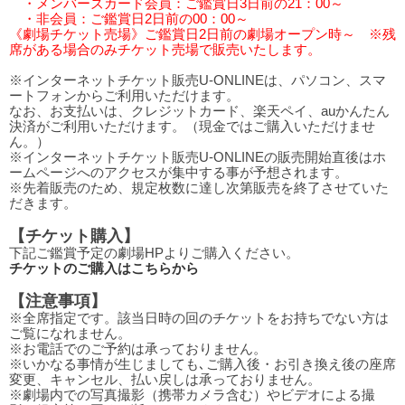
・メンバーズカード会員：ご鑑賞日3日前の21：00～
・非会員：ご鑑賞日2日前の00：00～
《劇場チケット売場》ご鑑賞日2日前の劇場オープン時～ ※残
席がある場合のみチケット売場で販売いたします。
※インターネットチケット販売U-ONLINEは、パソコン、スマ
ートフォンからご利用いただけます。
なお、お支払いは、クレジットカード、楽天ペイ、auかんたん
決済がご利用いただけます。（現金ではご購入いただけませ
ん。）
※インターネットチケット販売U-ONLINEの販売開始直後はホ
ームページへのアクセスが集中する事が予想されます。
※先着販売のため、規定枚数に達し次第販売を終了させていた
だきます。
【チケット購入】
下記ご鑑賞予定の劇場HPよりご購入ください。
チケットのご購入はこちらから
【注意事項】
※全席指定です。該当日時の回のチケットをお持ちでない方は
ご覧になれません。
※お電話でのご予約は承っておりません。
※いかなる事情が生じましても､ご購入後・お引き換え後の座席
変更、キャンセル、払い戻しは承っておりません。
※劇場内での写真撮影（携帯カメラ含む）やビデオによる撮