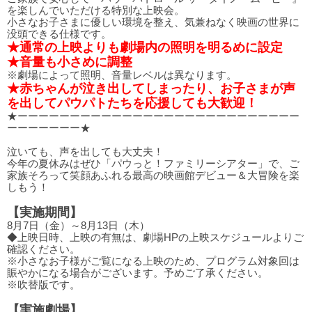
を楽しんでいただける特別な上映会。
小さなお子さまに優しい環境を整え、気兼ねなく映画の世界に
没頭できる仕様です。
★通常の上映よりも劇場内の照明を明るめに設定
★音量も小さめに調整
※劇場によって照明、音量レベルは異なります。
★赤ちゃんが泣き出してしまったり、お子さまが声
を出してパウパトたちを応援しても大歓迎！
★ーーーーーーーーーーーーーーーーーーーーーーーーーーー
ーーーーーーー★
泣いても、声を出しても大丈夫！
今年の夏休みはぜひ「パウっと！ファミリーシアター」で、ご
家族そろって笑顔あふれる最高の映画館デビュー＆大冒険を楽
しもう！
【実施期間】
8月7日（金）～8月13日（木）
◆上映日時、上映の有無は、劇場HPの上映スケジュールよりご
確認ください。
※小さなお子様がご覧になる上映のため、プログラム対象回は
賑やかになる場合がございます。予めご了承ください。
※吹替版です。
【実施劇場】