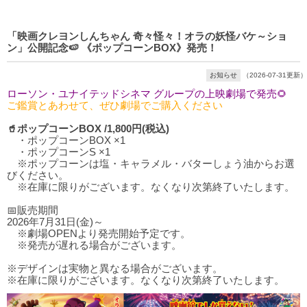
「映画クレヨンしんちゃん 奇々怪々！オラの妖怪バケ～ショ
ン」公開記念🍉 《ポップコーンBOX》発売！
お知らせ
（2026-07-31更新）
ローソン・ユナイテッドシネマ グループの上映劇場で発売🌻
ご鑑賞とあわせて、ぜひ劇場でご購入ください
🥤ポップコーンBOX /1,800円(税込)
・ポップコーンBOX ×1
・ポップコーンS ×1
※ポップコーンは塩・キャラメル・バターしょう油からお選
びください。
※在庫に限りがございます。なくなり次第終了いたします。
📅販売期間
2026年7月31日(金)～
※劇場OPENより発売開始予定です。
※発売が遅れる場合がございます。
※デザインは実物と異なる場合がございます。
※在庫に限りがございます。なくなり次第終了いたします。