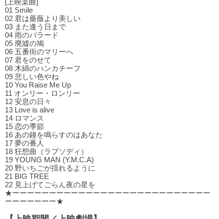
[上映楽曲]
01 Smile
02 君は薔薇より美しい
03 また逢う⽇まで
04 ⾬のバラード
05 廃墟の鳩
06 五番街のマリーへ
07 君をのせて
08 木綿のハンカチーフ
09 悲しい⾊やね
10 You Raise Me Up
11 オンリー・ロンリー
12 安息の⽇々
13 Love is alive
14 ロマンス
15 恋の季節
16 あの鐘を鳴らすのはあなた
17 夢の番⼈
18 狂想曲（ラプソディ）
19 YOUNG MAN (Y.M.C.A)
20 野いちごが揺れるように
21 BIG TREE
22 ⾒上げてごらん夜の星を
★ーーーーーーーーーーーーーーーーーーーーーーーーーーー
ーーーーーーー★
【上映期間／上映劇場】