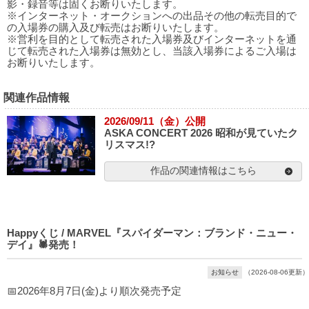
影・録音等は固くお断りいたします。
※インターネット・オークションへの出品その他の転売目的で
の入場券の購入及び転売はお断りいたします。
※営利を目的として転売された入場券及びインターネットを通
じて転売された入場券は無効とし、当該入場券によるご入場は
お断りいたします。
関連作品情報
2026/09/11（金）公開
ASKA CONCERT 2026 昭和が見ていたク
リスマス!?
作品の関連情報はこちら
Happyくじ / MARVEL『スパイダーマン：ブランド・ニュー・
デイ』🕷発売！
お知らせ
（2026-08-06更新）
📅2026年8月7日(金)より順次発売予定