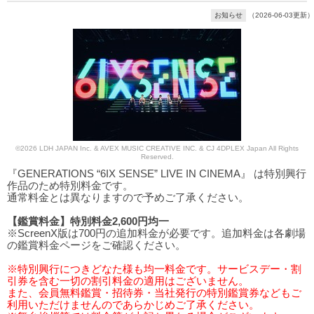
お知らせ
（2026-06-03更新）
©2026 LDH JAPAN Inc. & AVEX MUSIC CREATIVE INC. & CJ 4DPLEX Japan All Rights
Reserved.
『GENERATIONS “6IX SENSE” LIVE IN CINEMA』 は特別興行
作品のため特別料金です。
通常料金とは異なりますので予めご了承ください。
【鑑賞料金】特別料金2,600円均一
※ScreenX版は700円の追加料金が必要です。追加料金は各劇場
の鑑賞料金ページをご確認ください。
※特別興行につきどなた様も均一料金です。サービスデー・割
引券を含む一切の割引料金の適用はございません。
また、会員無料鑑賞・招待券・当社発行の特別鑑賞券などもご
利用いただけませんのであらかじめご了承ください。