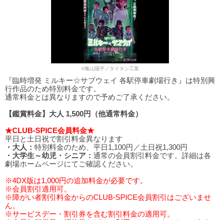
©亀山陽平／タイタン工業
『臨時増発 ミルキー☆サブウェイ 各駅停車劇場行き』は特別興
行作品のため特別料金です。
通常料金とは異なりますので予めご了承ください。
【鑑賞料金】大人 1,500円（他通常料金）
★CLUB-SPICE会員料金★
平日と土日祝で割引料金異なります
・大人：
特別料金のため、平日1,100円／土日祝1,300円
・大学生～幼児・シニア：
通常の会員割引料金です。詳細は各
劇場ホームページにてご確認ください。
※4DX版は1,000円の追加料金が必要です。
※会員割引適用可。
※障がい者割引料金からのCLUB-SPICE会員割引はございませ
ん。
※サービスデー・割引券を含む割引料金の適用可。