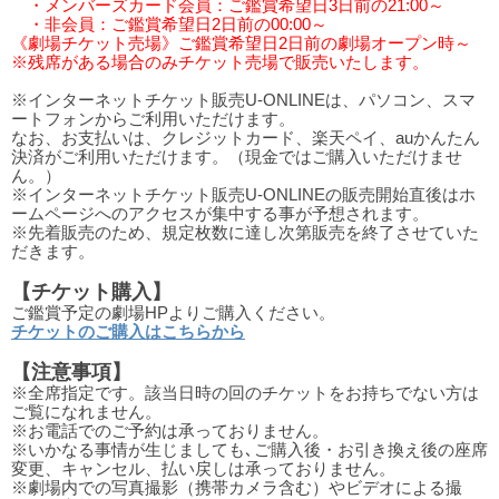
・メンバーズカード会員：ご鑑賞希望日3日前の21:00～
・非会員：ご鑑賞希望日2日前の00:00～
《劇場チケット売場》ご鑑賞希望日2日前の劇場オープン時～
※残席がある場合のみチケット売場で販売いたします。
※インターネットチケット販売U-ONLINEは、パソコン、スマ
ートフォンからご利用いただけます。
なお、お支払いは、クレジットカード、楽天ペイ、auかんたん
決済がご利用いただけます。（現金ではご購入いただけませ
ん。）
※インターネットチケット販売U-ONLINEの販売開始直後はホ
ームページへのアクセスが集中する事が予想されます。
※先着販売のため、規定枚数に達し次第販売を終了させていた
だきます。
【チケット購入】
ご鑑賞予定の劇場HPよりご購入ください。
チケットのご購入はこちらから
【注意事項】
※全席指定です。該当日時の回のチケットをお持ちでない方は
ご覧になれません。
※お電話でのご予約は承っておりません。
※いかなる事情が生じましても､ご購入後・お引き換え後の座席
変更、キャンセル、払い戻しは承っておりません。
※劇場内での写真撮影（携帯カメラ含む）やビデオによる撮