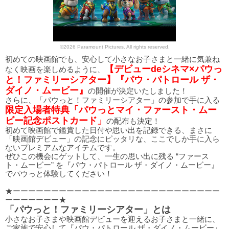
©2026 Paramount Pictures. All rights reserved.
初めての映画館でも、安心して小さなお子さまと一緒に気兼ね
【デビューdeシネマ×パウっ
なく映画を楽しめるように、
と！ファミリーシアター】『パウ・パトロール ザ・
ダイノ・ムービー』
の開催が決定いたしました！
さらに、「パウっと！ファミリーシアター」の参加で手に入る
限定入場者特典「パウっとマイ・ファースト・ムー
ビー記念ポストカード」
の配布も決定！
初めて映画館で鑑賞した日付や思い出を記録できる、まさに
「映画館デビュー」の記念にピッタリな、ここでしか手に入ら
ないプレミアムなアイテムです。
ぜひこの機会にゲットして、一生の思い出に残る “ファース
ト・ムービー” を『パウ・パトロール ザ・ダイノ・ムービー』
でパウっと体験してください！
★ーーーーーーーーーーーーーーーーーーーーーーーーーーー
ーーーーーーー★
「パウっと！ファミリーシアター」とは
小さなお子さまや映画館デビューを迎えるお子さまと一緒に、
ご家族で安心して『パウ・パトロール ザ・ダイノ・ムービー』