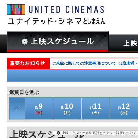
ご来館に際しての注意事項について（3歳未満・深夜
鑑賞日を選ぶ
9
10
11
12
8/
8/
8/
8/
(日)
(月)
(火)
(水)
上映スケジュール
上映スケジュールの更新とチケット販売について