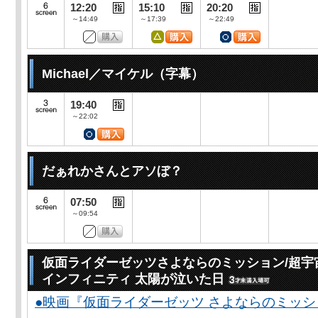
12:20
15:10
20:20
～14:49
～17:39
～22:49
Michael／マイケル（字幕）
19:40
～22:02
だぁれかさんとアソぼ？
07:50
～09:54
仮面ライダーゼッツさよならのミッション/超宇
インフィニティ 太陽が泣いた日
●映画『仮面ライダーゼッツ さよならのミッ