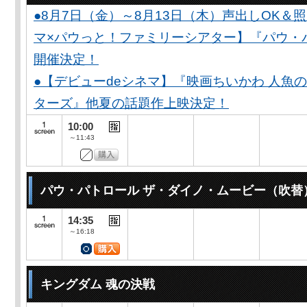
●8月7日（金）～8月13日（木）声出しOK＆
マ×パウっと！ファミリーシアター】『パウ・
開催決定！
●【デビューdeシネマ】『映画ちいかわ 人魚
ターズ』他夏の話題作上映決定！
10:00
～11:43
パウ・パトロール ザ・ダイノ・ムービー（吹替
14:35
～16:18
キングダム 魂の決戦