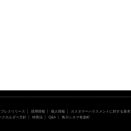
プレスリリース
採用情報
個人情報
カスタマーハラスメントに対する基本
ークホルダー方針
特商法
Q&A
角川シネマ有楽町