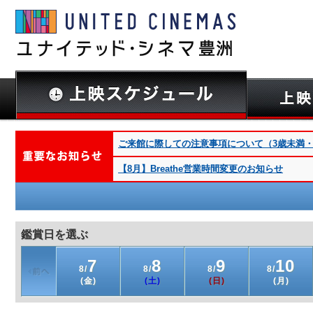
ご来館に際しての注意事項について（3歳未満・深夜
【8月】Breathe営業時間変更のお知らせ
鑑賞日を選ぶ
7
8
9
10
8/
8/
8/
8/
(金)
(土)
(日)
(月)