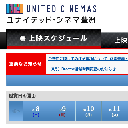
ご来館に際しての注意事項について（3歳未満・深夜
【8月】Breathe営業時間変更のお知らせ
鑑賞日を選ぶ
8
9
10
11
8/
8/
8/
8/
(土)
(日)
(月)
(火)