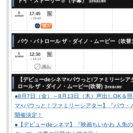
トイ・ストーリー５（字幕）
17:45
～19:42
パウ・パトロール ザ・ダイノ・ムービー（吹替
12:30
～14:13
【デビューdeシネマ×パウっと!ファミリーシア
ロール ザ・ダイノ・ムービー(吹替)
●8月7日（金）～8月13日（木）声出しOK＆
マ×パウっと！ファミリーシアター】『パウ・
開催決定！
●【デビューdeシネマ】『映画ちいかわ 人魚