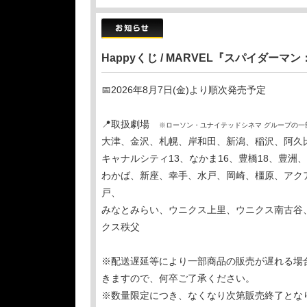
Happyくじ / MARVEL『スパイダー
📅2026年8月7日(金)より順次発売予定
📍取扱劇場
※ローソン・ユナイテッドシネマ グループの一
大津、金沢、札幌、岸和田、新潟、稲沢、阿久
キャナルシティ13、なかま16、豊橋18、豊
わかば、新座、幸手、水戸、岡崎、橿原、アクアシ
戸、
みなとみらい、ウニクス上里、ウニクス南古谷
クス秩父
※配送遅延等により一部商品の販売が遅れる場
きますので、何卒ご了承ください。
※数量限定につき、なくなり次第販売終了とな