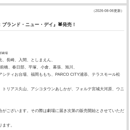
（2026-08-06更新）
マン：ブランド・ニュー・デイ』🕷発売！
部劇場
比、長崎、入間、としまえん、
洲、前橋、春日部、平塚、小倉、幕張、旭川、
ティお台場、福岡ももち、PARCO CITY浦添、テラスモール松
、トリアス久山、アシコタウンあしかが、フォルテ宮城大河原、ウニ
合がございます。その際は劇場に届き次第の販売開始とさせていただ
ります。