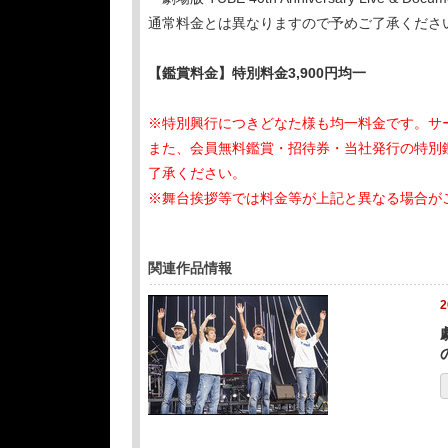
通常料金とは異なりますので予めご了承くださ
【鑑賞料金】特別料金3,900円均一
※特別興行につきどなた様も均一料金です。サ
また、会員無料鑑賞・招待券・当社発行の特別
了承ください。
※舞台挨拶等では料金等が上記と異なる場合が
関連作品情報