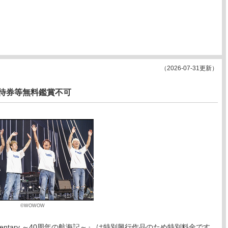
（2026-07-31更新）
招待券等無料鑑賞不可
©WOWOW
e & Documentary ～40周年の航海記～』 は特別興行作品のため特別料金です。