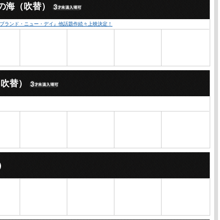
の海（吹替）
：ブランド・ニュー・デイ』他話題作続々上映決定！
（吹替）
）