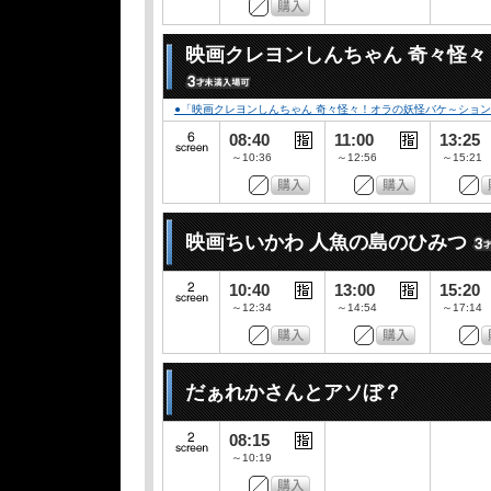
映画クレヨンしんちゃん 奇々怪
●「映画クレヨンしんちゃん 奇々怪々！オラの妖怪バケ～ション」公開記念
08:40
11:00
13:25
～10:36
～12:56
～15:21
映画ちいかわ 人魚の島のひみつ
10:40
13:00
15:20
～12:34
～14:54
～17:14
だぁれかさんとアソぼ？
08:15
～10:19