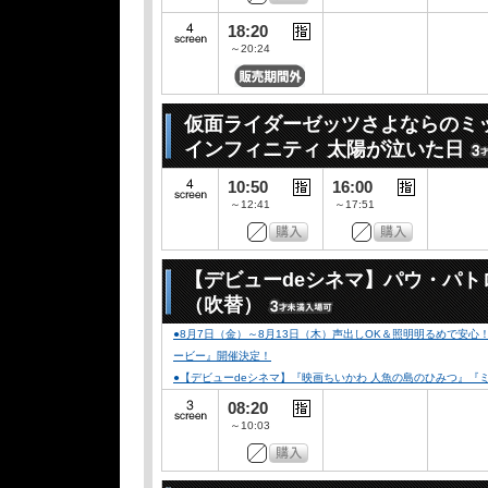
18:20
～20:24
仮面ライダーゼッツさよならのミ
インフィニティ 太陽が泣いた日
10:50
16:00
～12:41
～17:51
【デビューdeシネマ】パウ・パト
（吹替）
●8月7日（金）～8月13日（木）声出しOK＆照明明るめで安
ービー』開催決定！
●【デビューdeシネマ】『映画ちいかわ 人魚の島のひみつ』
08:20
～10:03