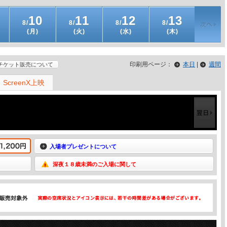
10
11
12
13
8/
8/
8/
8/
(月)
(火)
(水)
(木)
印刷用ページ：
本日
|
週間
チケット販売について
ScreenX上映
入場者プレゼントについて
深夜１８歳未満のご入場に関して