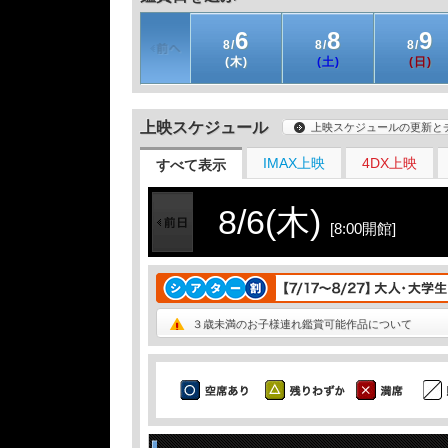
6
8
9
8/
8/
8/
(木)
(土)
(日)
上映スケジュール
上映スケジュールの更新と
IMAX上映
4DX上映
すべて表示
8/6(木)
[8:00開館]
３歳未満のお子様連れ鑑賞可能作品について