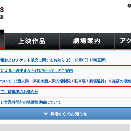
報およびチケット販売に関するお知らせ】（8月6日 12時更新）
影響による上映中止ならびに払い戻しのご案内
いて（3歳未満・深夜18歳未満入場制限 / 駐車場 / 劇場混雑）※売店の混
いて、駐車場のお知らせ
ご利用と営業時間外の映画館導線について
劇場からのお知らせ