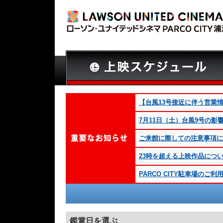
【台風13号接近に伴う営業情
7月11日（土）台風9号の
ご来館に際しての注意事項につ
23時を超える上映作品につ
PARCO CITY駐車場の
鑑賞日を選ぶ