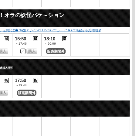
々！オラの妖怪バケ～ション
👻 ”特別デザインCLUB-SPICEカード” を7/31(金)から受付開始❗️
15:50
18:10
～17:46
～20:06
17:50
～19:44