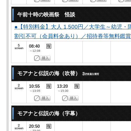
午前十時の映画祭 怪談
●【特別料金】大人 1,500円／大学生～幼児・障が
割引不可（会員料金あり）／招待券等無料鑑賞
08:40
～12:08
モアナと伝説の海（吹替）
10:55
13:20
～13:05
～15:30
モアナと伝説の海（字幕）
20:50
～23:00