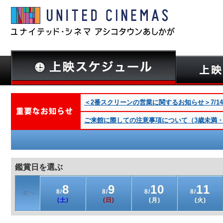
＜2番スクリーンの営業に関するお知らせ＞7/14(火
ご来館に際しての注意事項について（3歳未満・深夜
鑑賞日を選ぶ
8
9
10
11
8/
8/
8/
8/
(土)
(日)
(月)
(火)