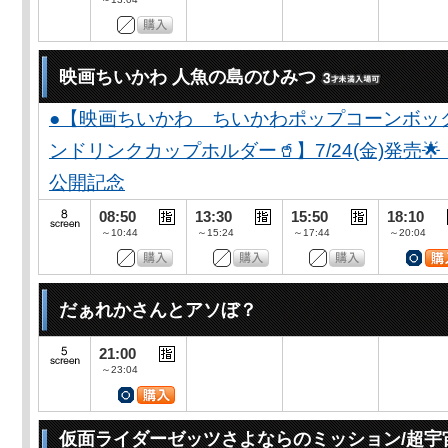
映画ちいかわ 人魚の島のひみつ
●【映画ちいかわ ちいかわポップコーンボッ
ンドリンクカップホルダー🥤】7/24(金)発売
公開記念
08:50
13:30
15:50
18:10
～10:44
～15:24
～17:44
～20:04
だぁれかさんとアソぼ？
21:00
～23:04
仮面ライダーゼッツさよならのミッション/超宇