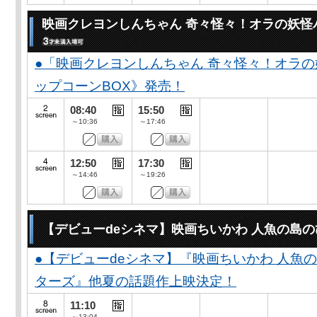
映画クレヨンしんちゃん 奇々怪々！オラの妖怪
●「映画クレヨンしんちゃん 奇々怪々！オラの
ップコーンBOX》発売！
08:40
15:50
～10:36
～17:46
12:50
17:30
～14:46
～19:26
【デビューdeシネマ】映画ちいかわ 人魚の島
●【デビューdeシネマ】『映画ちいかわ 人魚
ターズ』他夏の話題作上映決定！
11:10
～13:04