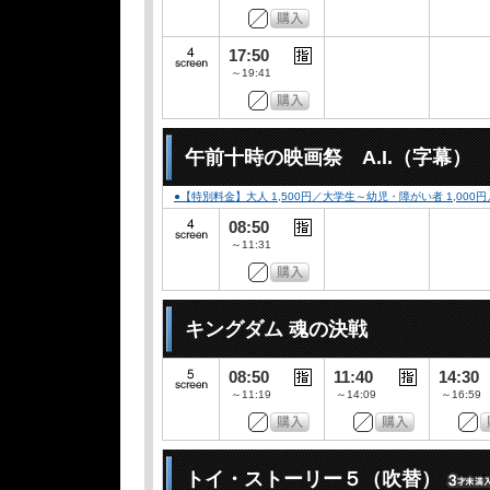
17:50
～19:41
午前十時の映画祭 A.I.（字幕）
●【特別料金】大人 1,500円／大学生～幼児・障がい者 1,00
08:50
～11:31
キングダム 魂の決戦
08:50
11:40
14:30
～11:19
～14:09
～16:59
トイ・ストーリー５（吹替）