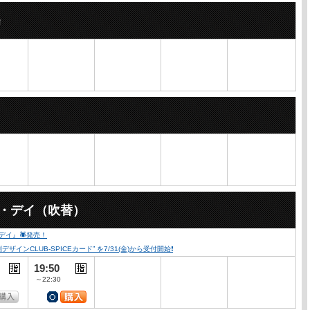
ー・デイ（吹替）
・デイ』🕷発売！
ンCLUB-SPICEカード” を7/31(金)から受付開始❗️
19:50
～22:30