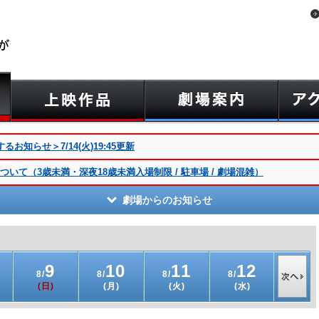
知らせ＞7/14(火)19:45更新
いて（3歳未満・深夜18歳未満入場制限 / 駐車場 / 劇場混雑）
劇場からのお知らせ
9
10
11
12
1
8/
8/
8/
8/
8/
(日)
(月)
(火)
(水)
(木)