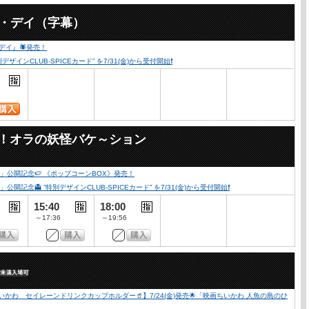
ー・デイ（字幕）
・デイ』🕷発売！
ンCLUB-SPICEカード” を7/31(金)から受付開始❗️
々！オラの妖怪バケ～ション
公開記念🍉 《ポップコーンBOX》発売！
👻 ”特別デザインCLUB-SPICEカード” を7/31(金)から受付開始❗️
15:40
18:00
～17:36
～19:56
かわ セイレーンドリンクカップホルダー🥤】7/24(金)発売🌟「映画ちいかわ 人魚の島のひ