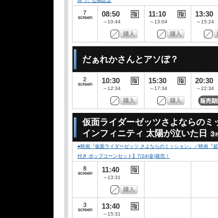
みつ」公開記念
08:50
11:10
13:30
～10:44
～13:04
～15:24
だぁれかさんとアソぼ？
10:30
15:30
20:30
～12:34
～17:34
～22:34
仮面ライダーゼッツさよならのミ
インフィニティ 太陽が泣いた日
●映画『仮面ライダーゼッツ さよならのミッション』／映画『
付き ポップコーンセット】7/24(金)発売！
11:40
～13:31
13:40
～15:31