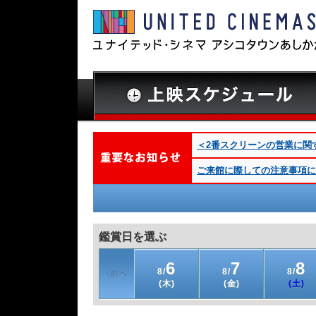
＜2番スクリーンの営業に関するお
ご来館に際しての注意事項につ
鑑賞日を選ぶ
6
7
8
8/
8/
8/
(木)
(金)
(土)