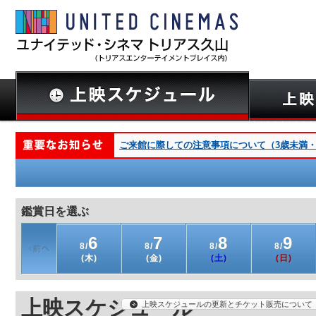
ご来館に際しての注意事項について（3歳未満・深夜
鑑賞日を選ぶ
6
7
8
9
8/
8/
8/
8/
(木)
(金)
(土)
(日)
上映スケジュール
上映スケジュールの更新とチケット販売について