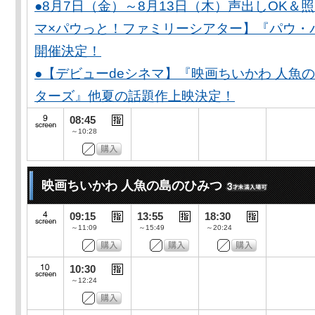
●8月7日（金）～8月13日（木）声出しOK＆
マ×パウっと！ファミリーシアター】『パウ・
開催決定！
●【デビューdeシネマ】『映画ちいかわ 人魚
ターズ』他夏の話題作上映決定！
08:45
～10:28
映画ちいかわ 人魚の島のひみつ
09:15
13:55
18:30
～11:09
～15:49
～20:24
10:30
～12:24