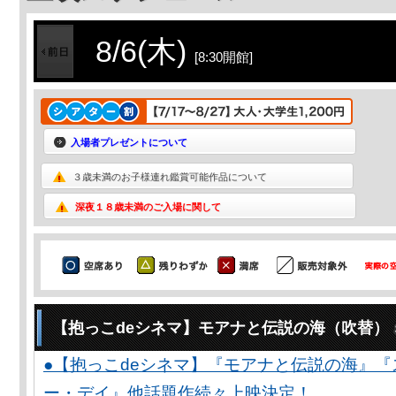
8/6(木)
[8:30開館]
入場者プレゼントについて
３歳未満のお子様連れ鑑賞可能作品について
深夜１８歳未満のご入場に関して
【抱っこdeシネマ】モアナと伝説の海（吹替）
●【抱っこdeシネマ】『モアナと伝説の海』
ー・デイ』他話題作続々上映決定！