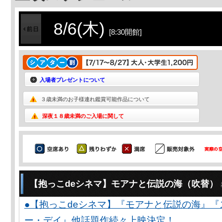
8/6(木)
[8:30開館]
入場者プレゼントについて
３歳未満のお子様連れ鑑賞可能作品について
深夜１８歳未満のご入場に関して
【抱っこdeシネマ】モアナと伝説の海（吹替）
●【抱っこdeシネマ】『モアナと伝説の海』
ー・デイ』他話題作続々上映決定！