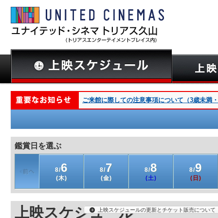
ご来館に際しての注意事項について（3歳未満・深夜
鑑賞日を選ぶ
6
7
8
9
8/
8/
8/
8/
(木)
(金)
(土)
(日)
上映スケジュール
上映スケジュールの更新とチケット販売について