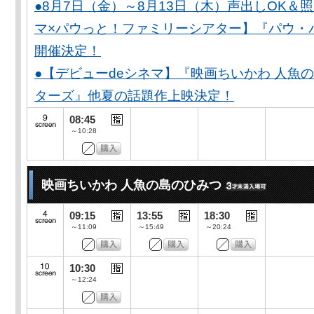
●8月7日（金）～8月13日（木）声出しOK＆
マ×パウっと！ファミリーシアター】『パウ・
開催決定！
●【デビューdeシネマ】『映画ちいかわ 人魚
ターズ』他夏の話題作上映決定！
08:45
～10:28
映画ちいかわ 人魚の島のひみつ
09:15
13:55
18:30
～11:09
～15:49
～20:24
10:30
～12:24