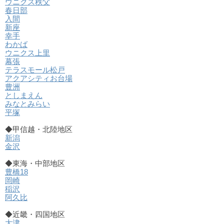
ウニクス秩父
春日部
入間
新座
幸手
わかば
ウニクス上里
幕張
テラスモール松戸
アクアシティお台場
豊洲
としまえん
みなとみらい
平塚
◆甲信越・北陸地区
新潟
金沢
◆東海・中部地区
豊橋18
岡崎
稲沢
阿久比
◆近畿・四国地区
大津