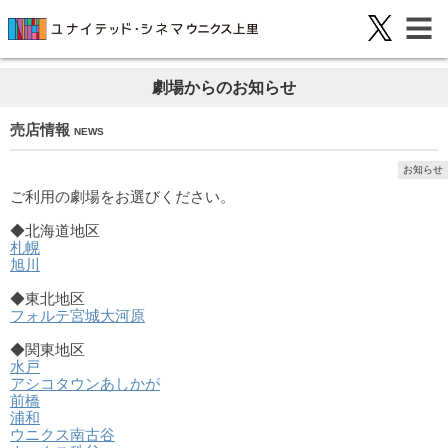
劇場からのお知らせ
売店情報
NEWS
お知らせ
ご利用の劇場をお選びください。
◆北海道地区
札幌
旭川
◆東北地区
フォルテ宮城大河原
◆関東地区
水戸
アシコタウンあしかが
前橋
浦和
ウニクス南古谷