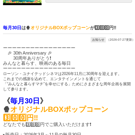
毎月30日
は🍿
オリジナルBOXポップコーン
が3️⃣0️⃣0️⃣円‼️
お知らせ
（2026-07-27更新）
ーーーーーーーーーーーーーーーー
🎉 30th Anniversary 🎉
30周年ありがとう❗
みんなと暮らす、映画のある毎日
ーーーーーーーーーーーーーーーー
ローソン・ユナイテッドシネマは2026年11月に30周年を迎えます。
これまでの感謝を込めて、エンタテインメントを通じて
「“みんなと暮らすマチ”を幸せにする」ためにさまざまな周年企画を展開
して参ります。
《
毎月30日
》
🍿
オリジナルBOXポップコーン
3️⃣0️⃣0️⃣円‼️
どなたでも3️⃣0️⃣0️⃣円でご購入いただけます❗
▸販売日：2026年3月～11月の毎月30日