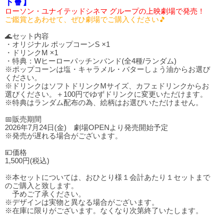
ト🍿】
ローソン・ユナイテッドシネマ グループの上映劇場で発売！
ご鑑賞とあわせて、ぜひ劇場でご購入ください🎵
🌊セット内容
・オリジナル ポップコーンS ×1
・ドリンクM ×1
・特典：Wヒーローパッチンバンド(全4種/ランダム)
※ポップコーンは塩・キャラメル・バターしょう油からお選び
ください。
※ドリンクはソフトドリンクMサイズ、カフェドリンクからお
選びください。＋100円でゆずドリンクに変更いただけます。
※特典はランダム配布の為、絵柄はお選びいただけません。
📅販売期間
2026年7月24日(金) 劇場OPENより発売開始予定
※発売が遅れる場合がございます。
💴価格
1,500円(税込)
※本セットについては、おひとり様１会計あたり１セットまで
のご購入と致します。
予めご了承ください。
※デザインは実物と異なる場合がございます。
※在庫に限りがございます。なくなり次第終了いたします。