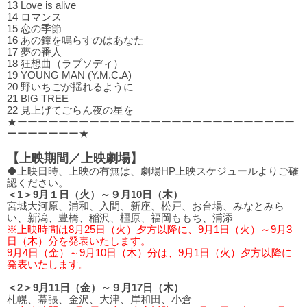
13 Love is alive
14 ロマンス
15 恋の季節
16 あの鐘を鳴らすのはあなた
17 夢の番⼈
18 狂想曲（ラプソディ）
19 YOUNG MAN (Y.M.C.A)
20 野いちごが揺れるように
21 BIG TREE
22 ⾒上げてごらん夜の星を
★ーーーーーーーーーーーーーーーーーーーーーーーーーーー
ーーーーーーー★
【上映期間／上映劇場】
◆上映日時、上映の有無は、劇場HP上映スケジュールよりご確
認ください。
＜1＞9月１日（火）～９月10日（木）
宮城大河原、浦和、入間、新座、松戸、お台場、みなとみら
い、新潟、豊橋、稲沢、橿原、福岡ももち、浦添
※上映時間は8月25日（火）夕方以降に、9月1日（火）～9月3
日（木）分を発表いたします。
9月4日（金）～9月10日（木）分は、9月1日（火）夕方以降に
発表いたします。
＜2＞9月11日（金）～９月17日（木）
札幌、幕張、金沢、大津、岸和田、小倉