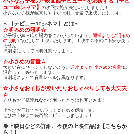
小さなお子様の “映画館デビュー” を応援する【デビ
ューdeシネマ】
の次回実施が決定いたしました！
小さなお子様が鑑賞しやすい照明、音量で上映いたします。
～【デビューdeシネマ】とは～
☆明るめの照明☆
お子様が真っ暗な場内をこわがらないよう、
通常よりも“明るめ
の照明”
に設定して上映いたします。上映中の移動に不安があり
ません。
※劇場によって照明は異なります。
☆小さめの音量☆
大きい音にびっくりしないよう、
通常よりも“小さめの音量”
に
設定して上映いたします。
※劇場によって音量レベルは異なります。
☆小さなお子様が泣いたりおしゃべりしても大丈夫
☆
周りもお子様連れなので困ったときはお互いさま！
小さなお子様でも安心して楽しめる環境です。
ぜひ本上映会で映画館デビューしましょう！
◆上映日などの詳細、今後の上映作品は
【こちらか
ら！】