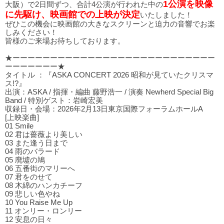
1公演を映像
大阪）で2日間ずつ、合計4公演が行われた中の
に先駆け、映画館での上映が決定
いたしました！
ぜひこの機会に映画館の大きなスクリーンと迫力の音響でお楽
しみください！
皆様のご来場お待ちしております。
★ーーーーーーーーーーーーーーーーーーーーーーーーーーー
ーーーーーーー★
タイトル ：『ASKA CONCERT 2026 昭和が見ていたクリスマ
ス!?』
出演：ASKA / 指揮・編曲 藤野浩一 / 演奏 Newherd Special Big
Band / 特別ゲスト：岩崎宏美
収録日・会場：2026年2月13日東京国際フォーラムホールA
[上映楽曲]
01 Smile
02 君は薔薇より美しい
03 また逢う⽇まで
04 ⾬のバラード
05 廃墟の鳩
06 五番街のマリーへ
07 君をのせて
08 木綿のハンカチーフ
09 悲しい⾊やね
10 You Raise Me Up
11 オンリー・ロンリー
12 安息の⽇々