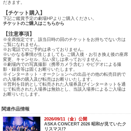
だきます。
【チケット購入】
下記ご鑑賞予定の劇場HPよりご購入ください。
チケットのご購入はこちらから
【注意事項】
※全席指定です。該当日時の回のチケットをお持ちでない方は
ご覧になれません。
※お電話でのご予約は承っておりません。
※いかなる事情が生じましても､ご購入後・お引き換え後の座席
変更、キャンセル、払い戻しは承っておりません。
※劇場内での写真撮影（携帯カメラ含む）やビデオによる撮
影・録音等は固くお断りいたします。
※インターネット・オークションへの出品その他の転売目的で
の入場券の購入及び転売はお断りいたします。
※営利を目的として転売された入場券及びインターネットを通
じて転売された入場券は無効とし、当該入場券によるご入場は
お断りいたします。
関連作品情報
2026/09/11（金）公開
ASKA CONCERT 2026 昭和が見ていたク
リスマス!?