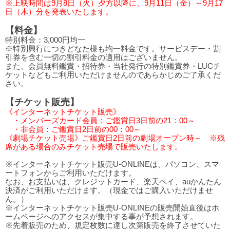
※上映時間は9月8日（火）夕方以降に、9月11日（金）～9月17
日（木）分を発表いたします。
【料金】
特別料金：3,000円均一
※特別興行につきどなた様も均一料金です。サービスデー・割
引券を含む一切の割引料金の適用はございません。
また、会員無料鑑賞・招待券・当社発行の特別鑑賞券・LUCチ
ケットなどもご利用いただけませんのであらかじめご了承くだ
さい。
【チケット販売】
《インターネットチケット販売》
・メンバーズカード会員：ご鑑賞日3日前の21：00～
・非会員：ご鑑賞日2日前の00：00～
《劇場チケット売場》ご鑑賞日2日前の劇場オープン時～ ※残
席がある場合のみチケット売場で販売いたします。
※インターネットチケット販売U-ONLINEは、パソコン、スマ
ートフォンからご利用いただけます。
なお、お支払いは、クレジットカード、楽天ペイ、auかんたん
決済がご利用いただけます。（現金ではご購入いただけませ
ん。）
※インターネットチケット販売U-ONLINEの販売開始直後はホ
ームページへのアクセスが集中する事が予想されます。
※先着販売のため、規定枚数に達し次第販売を終了させていた