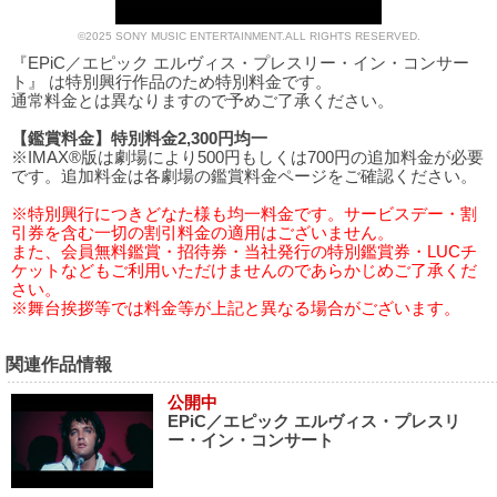
©2025 SONY MUSIC ENTERTAINMENT.ALL RIGHTS RESERVED.
『EPiC／エピック エルヴィス・プレスリー・イン・コンサー
ト』 は特別興行作品のため特別料金です。
通常料金とは異なりますので予めご了承ください。
【鑑賞料金】特別料金2,300円均一
※IMAX®版は劇場により500円もしくは700円の追加料金が必要
です。追加料金は各劇場の鑑賞料金ページをご確認ください。
※特別興行につきどなた様も均一料金です。サービスデー・割
引券を含む一切の割引料金の適用はございません。
また、会員無料鑑賞・招待券・当社発行の特別鑑賞券・LUCチ
ケットなどもご利用いただけませんのであらかじめご了承くだ
さい。
※舞台挨拶等では料金等が上記と異なる場合がございます。
関連作品情報
公開中
EPiC／エピック エルヴィス・プレスリ
ー・イン・コンサート