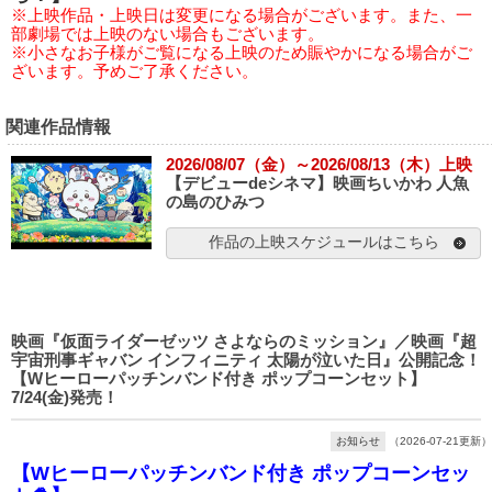
※上映作品・上映日は変更になる場合がございます。また、一
部劇場では上映のない場合もございます。
※小さなお子様がご覧になる上映のため賑やかになる場合がご
ざいます。予めご了承ください。
関連作品情報
2026/08/07（金）～2026/08/13（木）上映
【デビューdeシネマ】映画ちいかわ 人魚
の島のひみつ
作品の上映スケジュールはこちら
映画『仮面ライダーゼッツ さよならのミッション』／映画『超
宇宙刑事ギャバン インフィニティ 太陽が泣いた日』公開記念！
【Wヒーローパッチンバンド付き ポップコーンセット】
7/24(金)発売！
お知らせ
（2026-07-21更新）
【Wヒーローパッチンバンド付き ポップコーンセッ