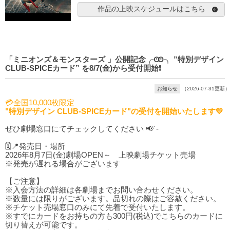
作品の上映スケジュールはこちら
「ミニオンズ＆モンスターズ 」公開記念╭Ꙭ╮ ”特別デザイン
CLUB-SPICEカード” を8/7(金)から受付開始❗️
お知らせ
（2026-07-31更新）
💳全国10,000枚限定
"特別デザイン CLUB-SPICEカード"の受付を開始いたします💛
ぜひ劇場窓口にてチェックしてください 📢´-
🗓️📍発売日・場所
2026年8月7日(金)劇場OPEN～ 上映劇場チケット売場
※発売が遅れる場合がございます
【ご注意】
※入会方法の詳細は各劇場までお問い合わせください。
※数量には限りがございます。品切れの際はご容赦ください。
※チケット売場窓口のみにて先着で受付いたします。
※すでにカードをお持ちの方も300円(税込)でこちらのカードに
切り替えが可能です。