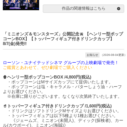
作品の関連情報はこちら
「ミニオンズ＆モンスターズ」公開記念🍌 【ヘンリー型ポップ
コーンBOX】【トッパーフィギュア付きドリンクカップ】
8/7(金)発売‼️
お知らせ
（2026-08-04更新）
ローソン・ユナイテッドシネマ グループの上映劇場で発売！
ご鑑賞とあわせて、ぜひ劇場でご購入ください
🍿ヘンリー型ポップコーンBOX /4,800円(税込)
・ポップコーンはMサイズカップにて提供いたします。
・ポップコーンは塩・キャラメル・バターしょう油・ハーフ
よりお選びください。
※在庫に限りがございます。なくなり次第終了いたします。
🥤トッパーフィギュア付きドリンクカップ /1,600円(税込)
・ドリンクはソフトドリンクMサイズよりお選びください。
・トッパーフィギュアは以下5種より1種お選びください。
《ジェームズ、ミニオン(未開人)、ディック(探検者)、カー
ル(カウボーイ)、ミニオン(海賊)》