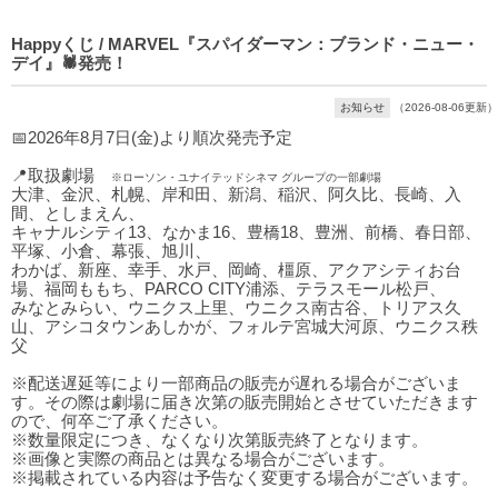
Happyくじ / MARVEL『スパイダーマン：ブランド・ニュー・
デイ』🕷発売！
お知らせ
（2026-08-06更新）
📅2026年8月7日(金)より順次発売予定
📍取扱劇場
※ローソン・ユナイテッドシネマ グループの一部劇場
大津、金沢、札幌、岸和田、新潟、稲沢、阿久比、長崎、入
間、としまえん、
キャナルシティ13、なかま16、豊橋18、豊洲、前橋、春日部、
平塚、小倉、幕張、旭川、
わかば、新座、幸手、水戸、岡崎、橿原、アクアシティお台
場、福岡ももち、PARCO CITY浦添、テラスモール松戸、
みなとみらい、ウニクス上里、ウニクス南古谷、トリアス久
山、アシコタウンあしかが、フォルテ宮城大河原、ウニクス秩
父
※配送遅延等により一部商品の販売が遅れる場合がございま
す。その際は劇場に届き次第の販売開始とさせていただきます
ので、何卒ご了承ください。
※数量限定につき、なくなり次第販売終了となります。
※画像と実際の商品とは異なる場合がございます。
※掲載されている内容は予告なく変更する場合がございます。