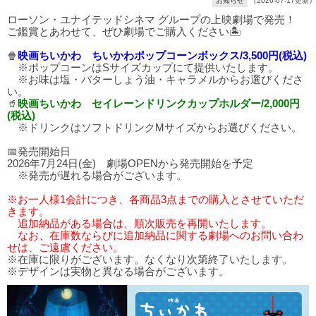
お知らせ
（2026-07-17更新）
ローソン・ユナイテッドシネマ グループの上映劇場で発売！
ご鑑賞とあわせて、ぜひ劇場でご購入ください🏝️
🍿
映画ちいかわ ちいかわポップコーンボックス/3,500円(税込)
※ポップコーンはSサイズカップにて提供いたします。
※お味は塩・バターしょう油・キャラメルからお選びくださ
い。
🥤
映画ちいかわ セイレーンドリンクカップホルダー/2,000円
(税込)
※ドリンクはソフトドリンクMサイズからお選びください。
📅発売開始日
2026年7月24日(金) 劇場OPENから発売開始を予定
※発売が遅れる場合がございます。
※お一人様1会計につき、各商品3点までの購入とさせていただ
きます。
追加納品がある場合は、順次販売を再開いたします。
なお、在庫数ならびに追加納品に関する劇場へのお問い合わ
せは、ご遠慮ください。
※在庫に限りがございます。なくなり次第終了いたします。
※デザインは実物と異なる場合がございます。