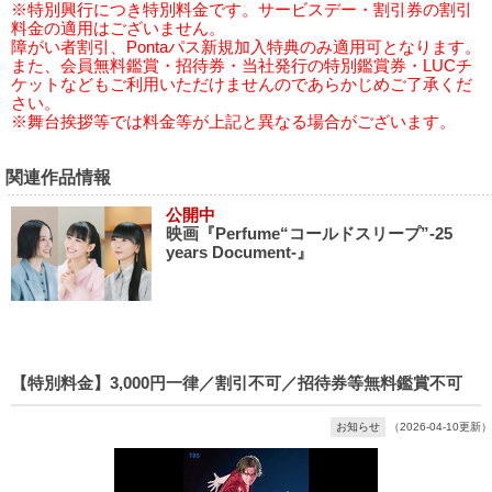
※特別興行につき特別料金です。サービスデー・割引券の割引
料金の適用はございません。
障がい者割引、Pontaパス新規加入特典のみ適用可となります。
また、会員無料鑑賞・招待券・当社発行の特別鑑賞券・LUCチ
ケットなどもご利用いただけませんのであらかじめご了承くだ
さい。
※舞台挨拶等では料金等が上記と異なる場合がございます。
関連作品情報
公開中
映画『Perfume“コールドスリープ”-25
years Document-』
【特別料金】3,000円一律／割引不可／招待券等無料鑑賞不可
お知らせ
（2026-04-10更新）