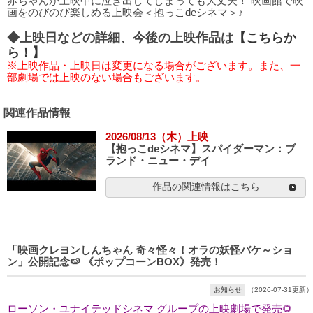
赤ちゃんが上映中に泣き出してしまっても大丈夫！ 映画館で映
画をのびのび楽しめる上映会＜抱っこdeシネマ＞♪
◆上映日などの詳細、今後の上映作品は
【こちらか
ら！】
※上映作品・上映日は変更になる場合がございます。また、一
部劇場では上映のない場合もございます。
関連作品情報
2026/08/13（木）上映
【抱っこdeシネマ】スパイダーマン：ブ
ランド・ニュー・デイ
作品の関連情報はこちら
「映画クレヨンしんちゃん 奇々怪々！オラの妖怪バケ～ショ
ン」公開記念🍉 《ポップコーンBOX》発売！
お知らせ
（2026-07-31更新）
ローソン・ユナイテッドシネマ グループの上映劇場で発売🌻