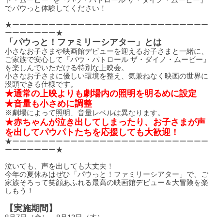
ト・ムービー” を『パウ・パトロール ザ・ダイノ・ムービー』
でパウっと体験してください！
★ーーーーーーーーーーーーーーーーーーーーーーーーーーー
ーーーーーーー★
「パウっと！ファミリーシアター」とは
小さなお子さまや映画館デビューを迎えるお子さまと一緒に、
ご家族で安心して『パウ・パトロール ザ・ダイノ・ムービー』
を楽しんでいただける特別な上映会。
小さなお子さまに優しい環境を整え、気兼ねなく映画の世界に
没頭できる仕様です。
★通常の上映よりも劇場内の照明を明るめに設定
★音量も小さめに調整
※劇場によって照明、音量レベルは異なります。
★赤ちゃんが泣き出してしまったり、お子さまが声
を出してパウパトたちを応援しても大歓迎！
★ーーーーーーーーーーーーーーーーーーーーーーーーーーー
ーーーーーーー★
泣いても、声を出しても大丈夫！
今年の夏休みはぜひ「パウっと！ファミリーシアター」で、ご
家族そろって笑顔あふれる最高の映画館デビュー＆大冒険を楽
しもう！
【実施期間】