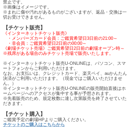
禁止です。
※画像はイメージです。
※まれに傷や汚れがあるものがございますが、返品・交換は一
切お受けできません。
【チケット販売】
《インターネットチケット販売》
・メンバーズカード会員：ご鑑賞希望日3日前の21:00～
・非会員：ご鑑賞希望日2日前の00:00～
《劇場チケット売場》ご鑑賞希望日2日前の劇場オープン時～
※残席がある場合のみチケット売場で販売いたします。
※インターネットチケット販売U-ONLINEは、パソコン、スマ
ートフォンからご利用いただけます。
なお、お支払いは、クレジットカード、楽天ペイ、auかんたん
決済がご利用いただけます。（現金ではご購入いただけませ
ん。）
※インターネットチケット販売U-ONLINEの販売開始直後はホ
ームページへのアクセスが集中する事が予想されます。
※先着販売のため、規定枚数に達し次第販売を終了させていた
だきます。
【チケット購入】
ご鑑賞予定の劇場HPよりご購入ください。
チケットのご購入はこちらから