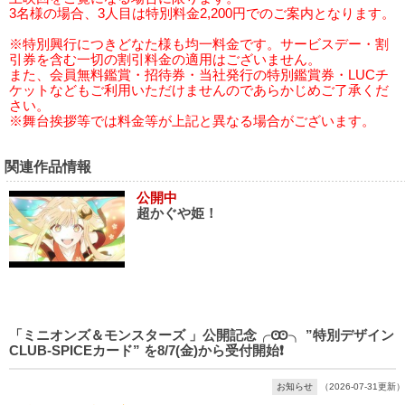
3名様の場合、3人目は特別料金2,200円でのご案内となります。
※特別興行につきどなた様も均一料金です。サービスデー・割
引券を含む一切の割引料金の適用はございません。
また、会員無料鑑賞・招待券・当社発行の特別鑑賞券・LUCチ
ケットなどもご利用いただけませんのであらかじめご了承くだ
さい。
※舞台挨拶等では料金等が上記と異なる場合がございます。
関連作品情報
公開中
超かぐや姫！
「ミニオンズ＆モンスターズ 」公開記念╭Ꙭ╮ ”特別デザイン
CLUB-SPICEカード” を8/7(金)から受付開始❗️
お知らせ
（2026-07-31更新）