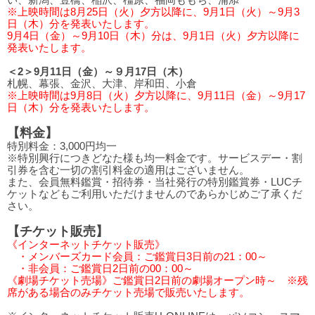
※上映時間は8月25日（火）夕方以降に、9月1日（火）～9月3
日（木）分を発表いたします。
9月4日（金）～9月10日（木）分は、9月1日（火）夕方以降に
発表いたします。
＜2＞9月11日（金）～９月17日（木）
札幌、幕張、金沢、大津、岸和田、小倉
※上映時間は9月8日（火）夕方以降に、9月11日（金）～9月17
日（木）分を発表いたします。
【料金】
特別料金：3,000円均一
※特別興行につきどなた様も均一料金です。サービスデー・割
引券を含む一切の割引料金の適用はございません。
また、会員無料鑑賞・招待券・当社発行の特別鑑賞券・LUCチ
ケットなどもご利用いただけませんのであらかじめご了承くだ
さい。
【チケット販売】
《インターネットチケット販売》
・メンバーズカード会員：ご鑑賞日3日前の21：00～
・非会員：ご鑑賞日2日前の00：00～
《劇場チケット売場》ご鑑賞日2日前の劇場オープン時～ ※残
席がある場合のみチケット売場で販売いたします。