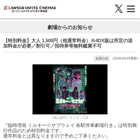
劇場からのお知らせ
【特別料金】大人 1,500円（他通常料金）※4DX版は所定の追
加料金が必要／割引可／招待券等無料鑑賞不可
お知らせ
（2026-06-05更新）
©亀山陽平／タイタン工業
『臨時増発 ミルキー☆サブウェイ 各駅停車劇場行き』は特別興
行作品のため特別料金です。
通常料金とは異なりますので予めご了承ください。