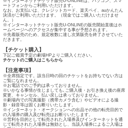
※インターネットチケット販売U-ONLINEは、パソコン、スマ
ートフォンからご利用いただけます。
なお、お支払いは、クレジットカード、楽天ペイ、auかんたん
決済がご利用いただけます。（現金ではご購入いただけませ
ん。）
※インターネットチケット販売U-ONLINEの販売開始直後はホ
ームページへのアクセスが集中する事が予想されます。
※先着販売のため、規定枚数に達し次第販売を終了させていた
だきます。
【チケット購入】
下記ご鑑賞予定の劇場HPよりご購入ください。
チケットのご購入はこちらから
【注意事項】
※全席指定です。該当日時の回のチケットをお持ちでない方は
ご覧になれません。
※お電話でのご予約は承っておりません。
※いかなる事情が生じましても､ご購入後・お引き換え後の座席
変更、キャンセル、払い戻しは承っておりません。
※劇場内での写真撮影（携帯カメラ含む）やビデオによる撮
影・録音等は固くお断りいたします。
※インターネット・オークションへの出品その他の転売目的で
の入場券の購入及び転売はお断りいたします。
※営利を目的として転売された入場券及びインターネットを通
じて転売された入場券は無効とし、当該入場券によるご入場は