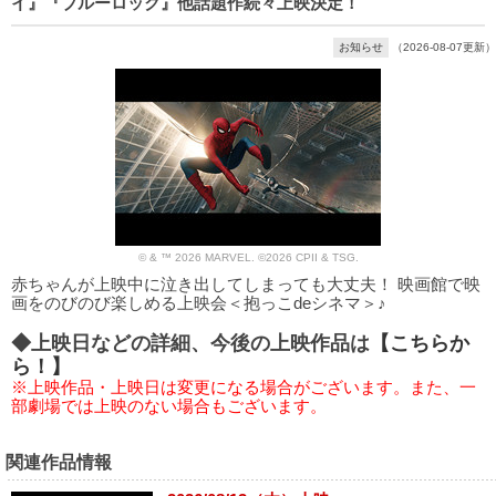
イ』『ブルーロック』他話題作続々上映決定！
お知らせ
（2026-08-07更新）
© & ™ 2026 MARVEL. ©2026 CPII & TSG.
赤ちゃんが上映中に泣き出してしまっても大丈夫！ 映画館で映
画をのびのび楽しめる上映会＜抱っこdeシネマ＞♪
◆上映日などの詳細、今後の上映作品は
【こちらか
ら！】
※上映作品・上映日は変更になる場合がございます。また、一
部劇場では上映のない場合もございます。
関連作品情報