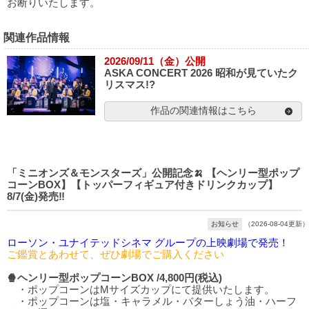
お断りいたします。
関連作品情報
2026/09/11（金）公開
ASKA CONCERT 2026 昭和が見ていたク
リスマス!?
作品の関連情報はこちら
「ミニオンズ＆モンスターズ」公開記念🍌 【ヘンリー型ポップ
コーンBOX】【トッパーフィギュア付きドリンクカップ】
8/7(金)発売‼️
お知らせ
（2026-08-04更新）
ローソン・ユナイテッドシネマ グループの上映劇場で発売！
ご鑑賞とあわせて、ぜひ劇場でご購入ください
🍿ヘンリー型ポップコーンBOX /4,800円(税込)
・ポップコーンはMサイズカップにて提供いたします。
・ポップコーンは塩・キャラメル・バターしょう油・ハーフ