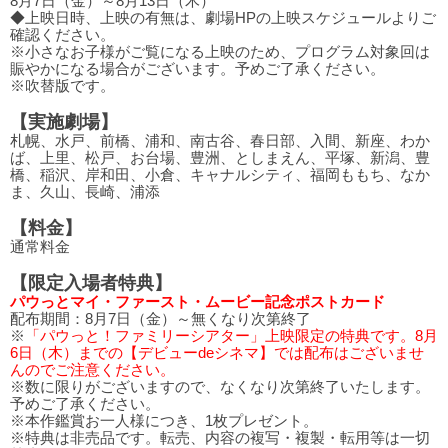
8月7日（金）～8月13日（木）
◆上映日時、上映の有無は、劇場HPの上映スケジュールよりご
確認ください。
※小さなお子様がご覧になる上映のため、プログラム対象回は
賑やかになる場合がございます。予めご了承ください。
※吹替版です。
【実施劇場】
札幌、水戸、前橋、浦和、南古谷、春日部、入間、新座、わか
ば、上里、松戸、お台場、豊洲、としまえん、平塚、新潟、豊
橋、稲沢、岸和田、小倉、キャナルシティ、福岡ももち、なか
ま、久山、長崎、浦添
【料金】
通常料金
【限定入場者特典】
パウっとマイ・ファースト・ムービー記念ポストカード
配布期間：8月7日（金）～無くなり次第終了
※
「パウっと！ファミリーシアター」上映限定の特典です。8月
6日（木）までの【デビューdeシネマ】では配布はございませ
んのでご注意ください。
※数に限りがございますので、なくなり次第終了いたします。
予めご了承ください。
※本作鑑賞お一人様につき、1枚プレゼント。
※特典は非売品です。転売、内容の複写・複製・転用等は一切