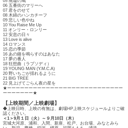
05 廃墟の鳩
06 五番街のマリーへ
07 君をのせて
08 木綿のハンカチーフ
09 悲しい⾊やね
10 You Raise Me Up
11 オンリー・ロンリー
12 安息の⽇々
13 Love is alive
14 ロマンス
15 恋の季節
16 あの鐘を鳴らすのはあなた
17 夢の番⼈
18 狂想曲（ラプソディ）
19 YOUNG MAN (Y.M.C.A)
20 野いちごが揺れるように
21 BIG TREE
22 ⾒上げてごらん夜の星を
★ーーーーーーーーーーーーーーーーーーーーーーーーーーー
ーーーーーーー★
【上映期間／上映劇場】
◆上映日時、上映の有無は、劇場HP上映スケジュールよりご確
認ください。
＜1＞9月１日（火）～９月10日（木）
宮城大河原、浦和、入間、新座、松戸、お台場、みなとみら
い、新潟、豊橋、稲沢、橿原、福岡ももち、浦添