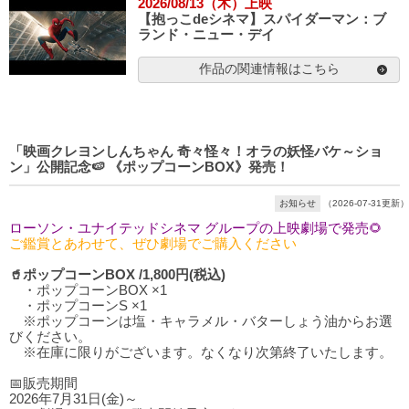
2026/08/13（木）上映
【抱っこdeシネマ】スパイダーマン：ブ
ランド・ニュー・デイ
作品の関連情報はこちら
「映画クレヨンしんちゃん 奇々怪々！オラの妖怪バケ～ショ
ン」公開記念🍉 《ポップコーンBOX》発売！
お知らせ
（2026-07-31更新）
ローソン・ユナイテッドシネマ グループの上映劇場で発売🌻
ご鑑賞とあわせて、ぜひ劇場でご購入ください
🥤ポップコーンBOX /1,800円(税込)
・ポップコーンBOX ×1
・ポップコーンS ×1
※ポップコーンは塩・キャラメル・バターしょう油からお選
びください。
※在庫に限りがございます。なくなり次第終了いたします。
📅販売期間
2026年7月31日(金)～