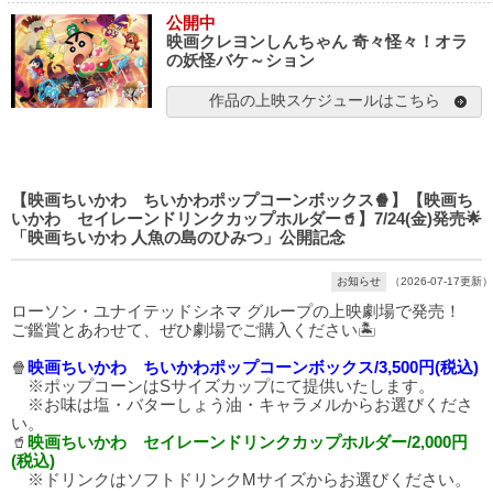
公開中
映画クレヨンしんちゃん 奇々怪々！オラ
の妖怪バケ～ション
作品の上映スケジュールはこちら
【映画ちいかわ ちいかわポップコーンボックス🍿】【映画ち
いかわ セイレーンドリンクカップホルダー🥤】7/24(金)発売🌟
「映画ちいかわ 人魚の島のひみつ」公開記念
お知らせ
（2026-07-17更新）
ローソン・ユナイテッドシネマ グループの上映劇場で発売！
ご鑑賞とあわせて、ぜひ劇場でご購入ください🏝️
🍿
映画ちいかわ ちいかわポップコーンボックス/3,500円(税込)
※ポップコーンはSサイズカップにて提供いたします。
※お味は塩・バターしょう油・キャラメルからお選びくださ
い。
🥤
映画ちいかわ セイレーンドリンクカップホルダー/2,000円
(税込)
※ドリンクはソフトドリンクMサイズからお選びください。