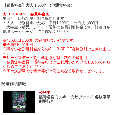
【鑑賞料金】大人 1,500円（他通常料金）
★CLUB-SPICE会員料金★
平日と土日祝で割引料金異なります
・大人：
特別料金のため、平日1,100円／土日祝1,300円
・大学生～幼児・シニア：
通常の会員割引料金です。詳細は各
劇場ホームページにてご確認ください。
※4DX版は1,000円の追加料金が必要です。
※会員割引適用可。
※障がい者割引料金からのCLUB-SPICE会員割引はございませ
ん。
※サービスデー・割引券を含む割引料金の適用可。
※会員無料鑑賞・招待券などはご利用いただけませんのであら
かじめご了承ください。
※舞台挨拶等では料金等が上記と異なる場合がございます。
関連作品情報
公開中
臨時増発 ミルキー☆サブウェイ 各駅停車
劇場行き