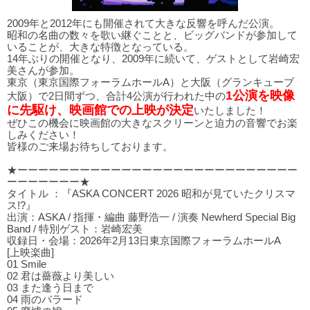
2009年と2012年にも開催されて大きな反響を呼んだ公演。
昭和の名曲の数々を歌い継ぐことと、ビッグバンドが参加して
いることが、大きな特徴となっている。
14年ぶりの開催となり、2009年に続いて、ゲストとして岩崎宏
美さんが参加。
東京（東京国際フォーラムホールA）と大阪（グランキューブ
1公演を映像
大阪）で2日間ずつ、合計4公演が行われた中の
に先駆け、映画館での上映が決定
いたしました！
ぜひこの機会に映画館の大きなスクリーンと迫力の音響でお楽
しみください！
皆様のご来場お待ちしております。
★ーーーーーーーーーーーーーーーーーーーーーーーーーーー
ーーーーーーー★
タイトル ：『ASKA CONCERT 2026 昭和が見ていたクリスマ
ス!?』
出演：ASKA / 指揮・編曲 藤野浩一 / 演奏 Newherd Special Big
Band / 特別ゲスト：岩崎宏美
収録日・会場：2026年2月13日東京国際フォーラムホールA
[上映楽曲]
01 Smile
02 君は薔薇より美しい
03 また逢う⽇まで
04 ⾬のバラード