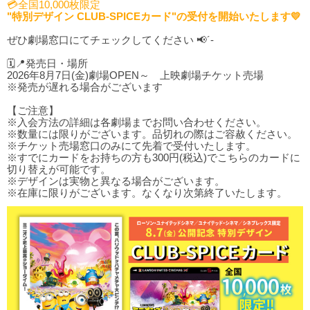
💳全国10,000枚限定
"特別デザイン CLUB-SPICEカード"の受付を開始いたします💛
ぜひ劇場窓口にてチェックしてください 📢´-
🗓️📍発売日・場所
2026年8月7日(金)劇場OPEN～ 上映劇場チケット売場
※発売が遅れる場合がございます
【ご注意】
※入会方法の詳細は各劇場までお問い合わせください。
※数量には限りがございます。品切れの際はご容赦ください。
※チケット売場窓口のみにて先着で受付いたします。
※すでにカードをお持ちの方も300円(税込)でこちらのカードに
切り替えが可能です。
※デザインは実物と異なる場合がございます。
※在庫に限りがございます。なくなり次第終了いたします。