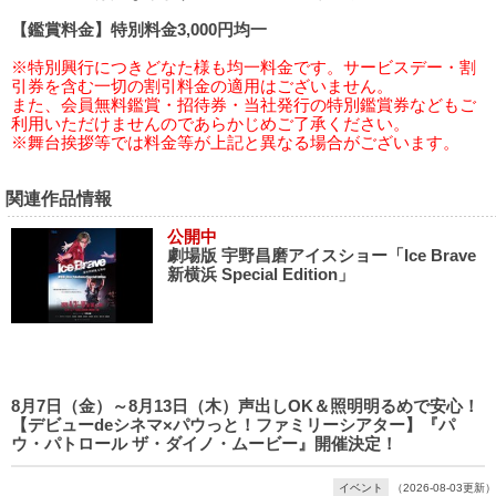
【鑑賞料金】特別料金3,000円均一
※特別興行につきどなた様も均一料金です。サービスデー・割
引券を含む一切の割引料金の適用はございません。
また、会員無料鑑賞・招待券・当社発行の特別鑑賞券などもご
利用いただけませんのであらかじめご了承ください。
※舞台挨拶等では料金等が上記と異なる場合がございます。
関連作品情報
公開中
劇場版 宇野昌磨アイスショー「Ice Brave
新横浜 Special Edition」
8月7日（金）～8月13日（木）声出しOK＆照明明るめで安心！
【デビューdeシネマ×パウっと！ファミリーシアター】『パ
ウ・パトロール ザ・ダイノ・ムービー』開催決定！
イベント
（2026-08-03更新）