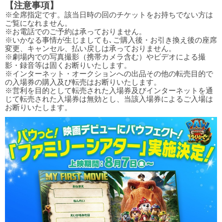
【注意事項】
※全席指定です。該当日時の回のチケットをお持ちでない方は
ご覧になれません。
※お電話でのご予約は承っておりません。
※いかなる事情が生じましても､ご購入後・お引き換え後の座席
変更、キャンセル、払い戻しは承っておりません。
※劇場内での写真撮影（携帯カメラ含む）やビデオによる撮
影・録音等は固くお断りいたします。
※インターネット・オークションへの出品その他の転売目的で
の入場券の購入及び転売はお断りいたします。
※営利を目的として転売された入場券及びインターネットを通
じて転売された入場券は無効とし、当該入場券によるご入場は
お断りいたします。