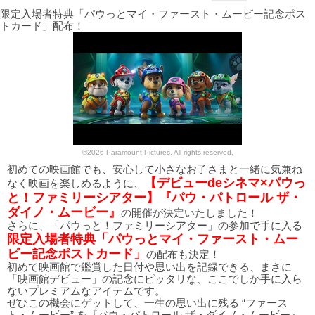
限定入場者特典「パウっとマイ・ファースト・ムービー記念ポス
トカード」配布！
©2026 Paramount Pictures. All rights reserved.
初めての映画館でも、安心して小さなお子さまと一緒に気兼ね
【デビューdeシネマ×パウっ
なく映画を楽しめるように、
と！ファミリーシアター】『パウ・パトロール ザ・
ダイノ・ムービー』
の開催が決定いたしました！
さらに、「パウっと！ファミリーシアター」の参加で手に入る
限定入場者特典「パウっとマイ・ファースト・ムー
ビー記念ポストカード」
の配布も決定！
初めて映画館で鑑賞した日付や思い出を記録できる、まさに
「映画館デビュー」の記念にピッタリな、ここでしか手に入ら
ないプレミアムなアイテムです。
ぜひこの機会にゲットして、一生の思い出に残る “ファース