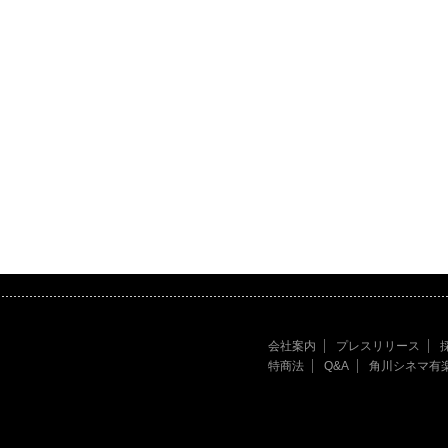
会社案内
プレスリリース
特商法
Q&A
角川シネマ有