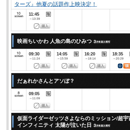
ターズ』他夏の話題作上映決定！
11:45
～13:39
映画ちいかわ 人魚の島のひみつ
09:30
14:05
16:20
18:35
～11:24
～15:59
～18:14
～20:29
だぁれかさんとアソぼ？
09:05
～11:09
仮面ライダーゼッツさよならのミッション/超宇
インフィニティ 太陽が泣いた日