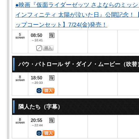
●映画『仮面ライダーゼッツ さよならのミッ
インフィニティ 太陽が泣いた日』公開記念！
ップコーンセット】7/24(金)発売！
08:50
～10:41
パウ・パトロール ザ・ダイノ・ムービー（吹替
18:50
～20:33
隣人たち（字幕）
20:55
～22:44