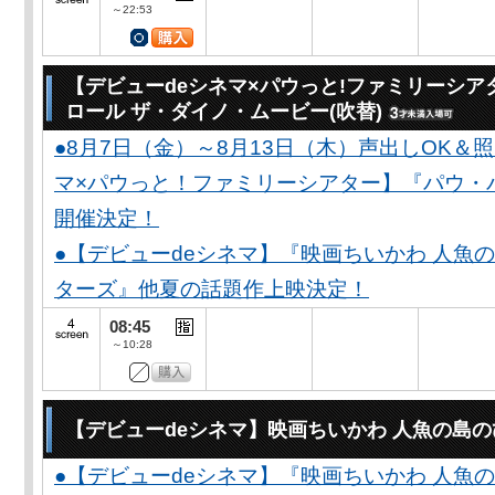
～22:53
【デビューdeシネマ×パウっと!ファミリーシア
ロール ザ・ダイノ・ムービー(吹替)
●8月7日（金）～8月13日（木）声出しOK＆
マ×パウっと！ファミリーシアター】『パウ・
開催決定！
●【デビューdeシネマ】『映画ちいかわ 人魚
ターズ』他夏の話題作上映決定！
08:45
～10:28
【デビューdeシネマ】映画ちいかわ 人魚の島
●【デビューdeシネマ】『映画ちいかわ 人魚