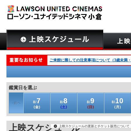
ご来館に際しての注意事項について（3歳未満・深夜
鑑賞日を選ぶ
7
8
9
10
8/
8/
8/
8/
(金)
(土)
(日)
(月)
上映スケジュール
上映スケジュールの更新とチケット販売について