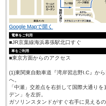
Google Mapで開く
電車をご利用
■JR京葉線海浜幕張駅北口すぐ
車をご利用
■東京方面からのアクセス
(1)東関東自動車道『湾岸習志野I.C』か
へ。
「中瀬」交差点を右折して国際大通りを
デン」を左折。
ガソリンスタンドがすぐ右手に見えるの